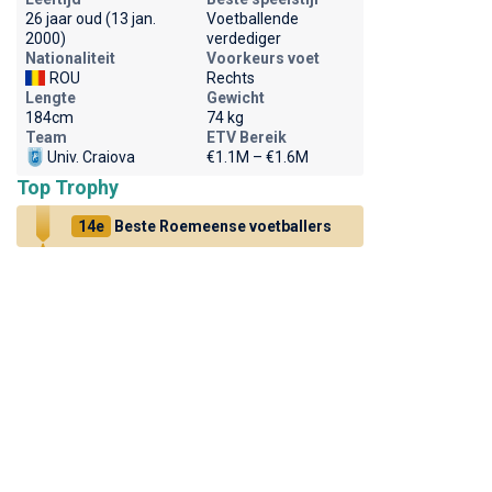
26 jaar oud (13 jan.
Voetballende
2000)
verdediger
Nationaliteit
Voorkeurs voet
ROU
Rechts
Lengte
Gewicht
184cm
74 kg
Team
ETV Bereik
Univ. Craiova
€1.1M – €1.6M
Top Trophy
14e
Beste Roemeense voetballers