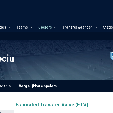
ties
Teams
Spelers
Transferwaarden
Stati
eciu
edenis
Vergelijkbare spelers
Estimated Transfer Value (ETV)