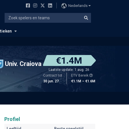
Nederlands
stieken
€1.4M
Univ. Craiova
Laatste update: 1 aug. 26
Contract tot
ETV Bereik
30 jun. 27
€1.1M – €1.6M
Profiel
Leeftijd
Beste speelstijl