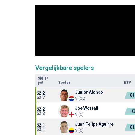
Vergelijkbare spelers
Skill
/
pot
Speler
ETV
Júnior Alonso
62.2
€1
62.7
V (CL)
Joe Worrall
62.2
€
62.2
V (C)
Juan Felipe Aguirre
62.1
€1
62.1
V (C)