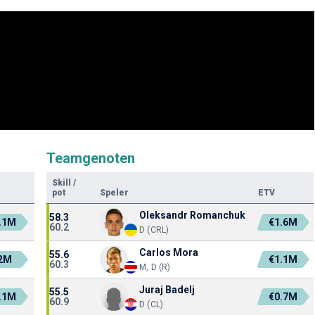
Teamgenoten
Skill
/
pot
Speler
ETV
Oleksandr Romanchuk
58.3
.1M
€1.6M
60.2
D (CRL)
Carlos Mora
55.6
2M
€1.1M
60.3
M, D (R)
Juraj Badelj
55.5
.1M
€0.7M
60.9
D (CL)