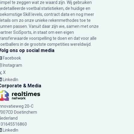
simpel te zeggen wat ze waard zijn. Wij gebruiken
gedetailleerde voetbal statistieken, de huidige en
toekomstige Skill levels, contract data en nog meer
details om zo onze unieke rekenmethodes toe te
kunnen passen. Vanuit daar zijn we, samen met onze
partner SciSports, in staat om een eigen
transferwaarde voorspelling te doen en dat voor alle
voetballers in de grootste competities wereldwijd.
Volg ons op social media
Facebook
Instagram
X
LinkedIn
Corporate & Media
Innovatieweg 20-C
7007CD Doetinchem
Nederland
+31645516860
LinkedIn