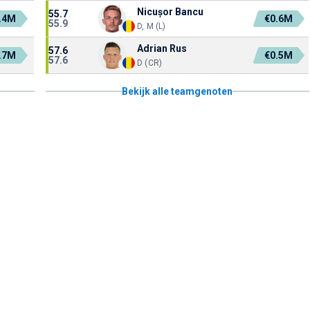
Nicușor Bancu
55.7
.4M
€0.6M
55.9
D, M (L)
Adrian Rus
57.6
.7M
€0.5M
57.6
D (CR)
Bekijk alle teamgenoten