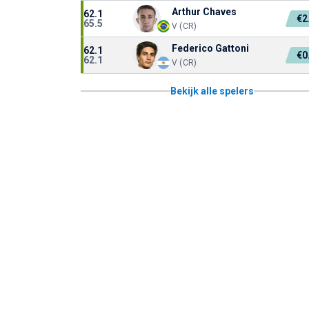
Arthur Chaves
62.1
€2
65.5
V (CR)
Federico Gattoni
62.1
€0
62.1
V (CR)
Bekijk alle spelers