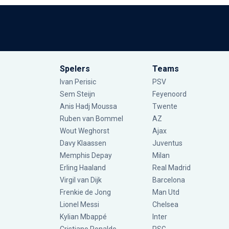
Spelers
Teams
Ivan Perisic
PSV
Sem Steijn
Feyenoord
Anis Hadj Moussa
Twente
Ruben van Bommel
AZ
Wout Weghorst
Ajax
Davy Klaassen
Juventus
Memphis Depay
Milan
Erling Haaland
Real Madrid
Virgil van Dijk
Barcelona
Frenkie de Jong
Man Utd
Lionel Messi
Chelsea
Kylian Mbappé
Inter