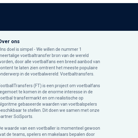
Over ons
Ons doel is simpel - We willen de nummer 1
meertalige voetbaltransfer bron van de wereld
worden, door alle voetbalfans een breed aanbod van
content te laten zien omtrent het meeste populaire
onderwerp in de voetbalwereld: Voetbaltransfers.
FootballTransfers (FT) is een project om voetbalfans
tegemoet te komen in de enorme interesse in de
voetbal transfermarkt en om realistische op
algoritme gebaseerde waarden van voetbalspelers
beschikbaar te stellen. Dit doen we samen met onze
partner
SciSports
.
De waarde van een voetballer is momenteel gewoon
wat de teams, spelers en makelaars bepalen door