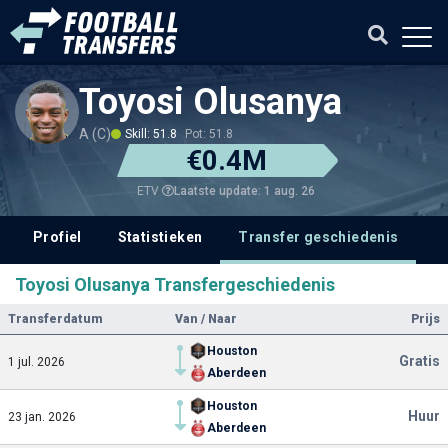
Toyosi Olusanya
A (C)
Skill: 51.8
Pot: 51.8
€0.4M
Laatste update: 1 aug. 26
ETV
Profiel
Statistieken
Transfer geschiedenis
V
Toyosi Olusanya Transfergeschiedenis
Transferdatum
Van / Naar
Prijs
Houston
Gratis
1 jul. 2026
Aberdeen
Houston
Huur
23 jan. 2026
Aberdeen