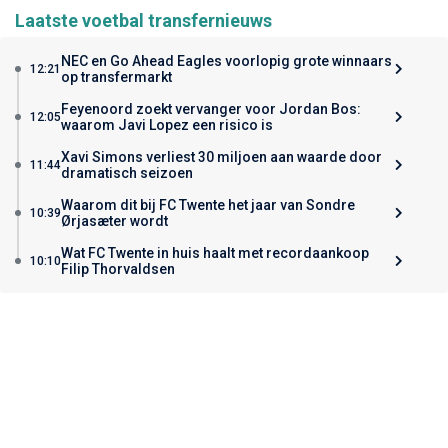
Laatste voetbal transfernieuws
NEC en Go Ahead Eagles voorlopig grote winnaars
12:21
op transfermarkt
Feyenoord zoekt vervanger voor Jordan Bos:
12:05
waarom Javi Lopez een risico is
Xavi Simons verliest 30 miljoen aan waarde door
11:44
dramatisch seizoen
Waarom dit bij FC Twente het jaar van Sondre
10:39
Ørjasæter wordt
Wat FC Twente in huis haalt met recordaankoop
10:10
Filip Thorvaldsen