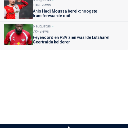
13K+ views
Anis Hadj Moussa bereikt hoogste
transferwaarde ooit
6 augustus
7K+ views
Feyenoord en PSV zien waarde Lutsharel
Geertruida kelderen