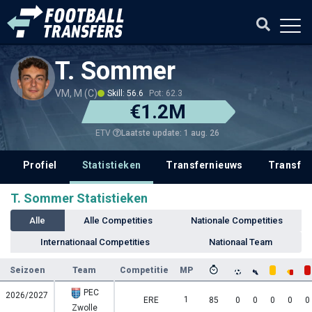
T. Sommer
VM, M (C)
Skill: 56.6
Pot: 62.3
€1.2M
Laatste update: 1 aug. 26
ETV
Profiel
Statistieken
Transfernieuws
Transfer
T. Sommer Statistieken
Alle
Alle Competities
Nationale Competities
Internationaal Competities
Nationaal Team
Seizoen
Team
Competitie
MP
PEC
2026/2027
1
ERE
85
0
0
0
0
0
Zwolle