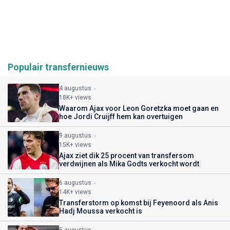
Populair transfernieuws
4 augustus
18K+ views
Waarom Ajax voor Leon Goretzka moet gaan en
hoe Jordi Cruijff hem kan overtuigen
9 augustus
15K+ views
Ajax ziet dik 25 procent van transfersom
verdwijnen als Mika Godts verkocht wordt
6 augustus
14K+ views
Transferstorm op komst bij Feyenoord als Anis
Hadj Moussa verkocht is
5 augustus