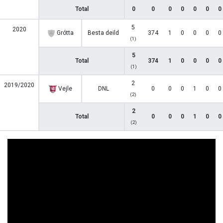
Total
0
0
0
0
0
0
0
5
2020
Grótta
Besta deild
374
1
0
0
0
0
(1)
5
Total
374
1
0
0
0
0
(1)
2
2019/2020
Vejle
DNL
0
0
0
1
0
0
(2)
2
Total
0
0
0
1
0
0
(2)