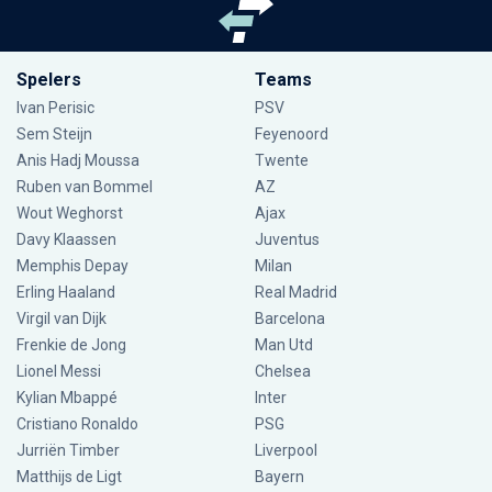
Spelers
Teams
Ivan Perisic
PSV
Sem Steijn
Feyenoord
Anis Hadj Moussa
Twente
Ruben van Bommel
AZ
Wout Weghorst
Ajax
Davy Klaassen
Juventus
Memphis Depay
Milan
Erling Haaland
Real Madrid
Virgil van Dijk
Barcelona
Frenkie de Jong
Man Utd
Lionel Messi
Chelsea
Kylian Mbappé
Inter
Cristiano Ronaldo
PSG
Jurriën Timber
Liverpool
Matthijs de Ligt
Bayern