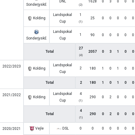
DNL
1628
0
3
0
0
0
SonderjyskE
(2)
Landspokal
1
Kolding
25
0
0
0
0
0
Cup
(1)
Landspokal
1
90
0
0
0
0
0
SonderjyskE
Cup
27
Total
2057
0
3
1
0
0
(4)
Landspokal
2022/2023
2
Kolding
180
1
0
1
0
0
Cup
Total
2
180
1
0
1
0
0
Landspokal
4
2021/2022
Kolding
290
0
2
0
0
0
Cup
(1)
4
Total
290
0
2
0
0
0
(1)
Vejle
DSL
0
0
0
0
0
0
0
2020/2021