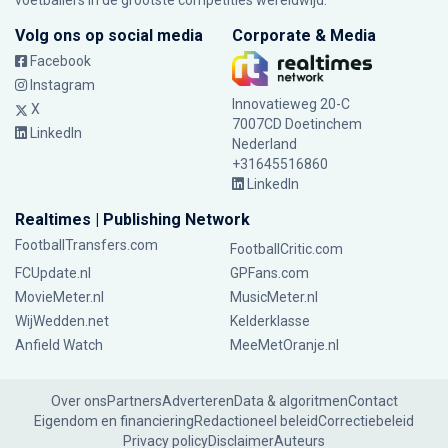
voetballers in de grootste competities wereldwijd.
Volg ons op social media
Corporate & Media
Facebook
Instagram
Innovatieweg 20-C
X
7007CD Doetinchem
LinkedIn
Nederland
+31645516860
LinkedIn
Realtimes | Publishing Network
FootballTransfers.com
FootballCritic.com
FCUpdate.nl
GPFans.com
MovieMeter.nl
MusicMeter.nl
WijWedden.net
Kelderklasse
Anfield Watch
MeeMetOranje.nl
Over ons
Partners
Adverteren
Data & algoritmen
Contact
Eigendom en financiering
Redactioneel beleid
Correctiebeleid
Privacy policy
Disclaimer
Auteurs