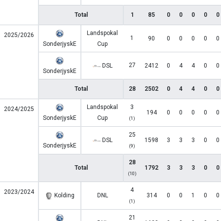
Total
1
85
0
0
0
0
0
Landspokal
2025/2026
1
90
0
0
0
0
0
SonderjyskE
Cup
27
DSL
2412
0
4
4
0
0
SonderjyskE
Total
28
2502
0
4
4
0
0
Landspokal
3
2024/2025
194
0
0
0
0
0
SonderjyskE
Cup
(1)
25
DSL
1598
3
3
3
0
0
SonderjyskE
(9)
28
Total
1792
3
3
3
0
0
(10)
4
2023/2024
Kolding
DNL
314
0
0
1
0
0
(1)
21