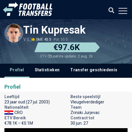
Tin Kupresak
V (L)
Skill: 45.5
Pot: 55.5
€97.6K
Laatste update: 2 aug. 26
ETV
Profiel
Statistieken
Transfer geschiedenis
V
Profiel
Leeftijd
Beste speelstijl
23 jaar oud (27 jul. 2003)
Vleugelverdediger
Nationaliteit
Team
CRO
Zrinski Jurjevac
ETV Bereik
Contract tot
€78.1K – €0.1M
30 jun. 27