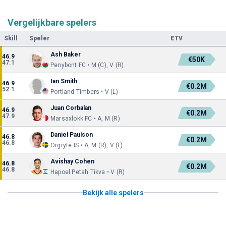
Vergelijkbare spelers
Skill
Speler
ETV
Ash Baker
46.9
€50K
47.1
Penybont FC • M (C), V (R)
Ian Smith
46.9
€0.2M
52.1
Portland Timbers • V (L)
Juan Corbalan
46.9
€0.2M
47.9
Marsaxlokk FC • A, M (R)
Daniel Paulson
46.8
€0.2M
46.8
Örgryte IS • A, M (R), V (L)
Avishay Cohen
46.8
€0.2M
46.8
Hapoel Petah Tikva • V (R)
Bekijk alle spelers