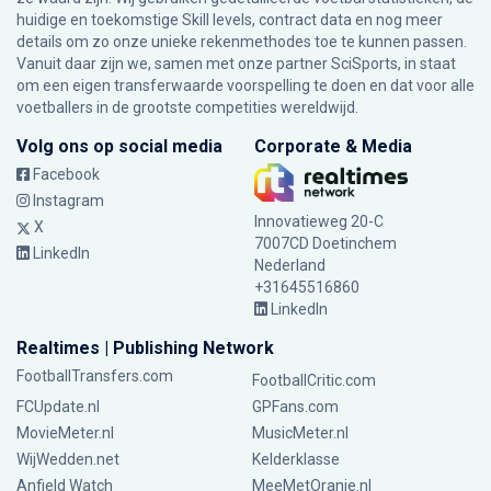
huidige en toekomstige Skill levels, contract data en nog meer
details om zo onze unieke rekenmethodes toe te kunnen passen.
Vanuit daar zijn we, samen met onze partner SciSports, in staat
om een eigen transferwaarde voorspelling te doen en dat voor alle
voetballers in de grootste competities wereldwijd.
Volg ons op social media
Corporate & Media
Facebook
Instagram
Innovatieweg 20-C
X
7007CD Doetinchem
LinkedIn
Nederland
+31645516860
LinkedIn
Realtimes | Publishing Network
FootballTransfers.com
FootballCritic.com
FCUpdate.nl
GPFans.com
MovieMeter.nl
MusicMeter.nl
WijWedden.net
Kelderklasse
Anfield Watch
MeeMetOranje.nl