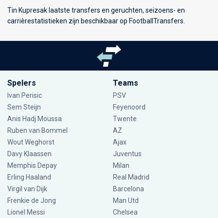
Tin Kupresak laatste transfers en geruchten, seizoens- en
carrièrestatistieken zijn beschikbaar op FootballTransfers.
Spelers
Teams
Ivan Perisic
PSV
Sem Steijn
Feyenoord
Anis Hadj Moussa
Twente
Ruben van Bommel
AZ
Wout Weghorst
Ajax
Davy Klaassen
Juventus
Memphis Depay
Milan
Erling Haaland
Real Madrid
Virgil van Dijk
Barcelona
Frenkie de Jong
Man Utd
Lionel Messi
Chelsea