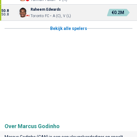
Raheem Edwards
50.8
€0.2M
50.8
Toronto FC • A (C), V (L)
Bekijk alle spelers
Over Marcus Godinho
Marcus Godinho (CAN) is een een vleugelverdediger en speelt