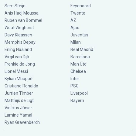
Sem Steijn
Feyenoord
Anis Hadj Moussa
Twente
Ruben van Bommel
AZ
Wout Weghorst
Ajax
Davy Klaassen
Juventus
Memphis Depay
Milan
Erling Haaland
Real Madrid
Virgil van Dijk
Barcelona
Frenkie de Jong
Man Utd
Lionel Messi
Chelsea
Kylian Mbappé
Inter
Cristiano Ronaldo
PSG
Jurriën Timber
Liverpool
Matthijs de Ligt
Bayern
Vinícius Júnior
Lamine Yamal
Ryan Gravenberch