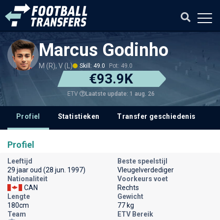
Marcus Godinho
M (R), V (L)
Skill: 49.0
Pot: 49.0
€93.9K
Laatste update: 1 aug. 26
ETV
Profiel
Statistieken
Transfer geschiedenis
V
Profiel
Leeftijd
Beste speelstijl
29 jaar oud (28 jun. 1997)
Vleugelverdediger
Nationaliteit
Voorkeurs voet
CAN
Rechts
Lengte
Gewicht
180cm
77 kg
Team
ETV Bereik