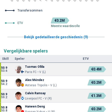
Transfersommen
€0.2M
ETV
Meeste waardevolle
Bekijk gedetailleerde geschiedenis (9)
Vergelijkbare spelers
Skill
Speler
ETV
Tuomas Ollila
50.9
€0.4M
53.6
Paris FC • V (L)
Alex Méndez
50.9
€0.2M
54.2
Asteras Tripolis • V (L)
Calvin Ramsay
50.9
€1.3M
59.2
Liverpool FC • V (R)
Hanwen Deng
50.8
€0.2M
50.8
Yunnan Yukun • V (R)