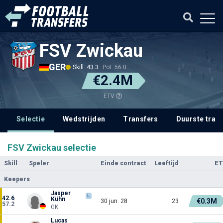
FSV Zwickau
GER
Skill: 43.3
Pot: 56.0
€2.4M
ETV
Selectie
Wedstrijden
Transfers
Duurste tran
FSV Zwickau selectie
Skill
Speler
Einde contract
Leeftijd
ET
Keepers
Jasper
L
42.6
Kühn
€0.3M
30 jun. 28
23
57.2
GK
Lucas