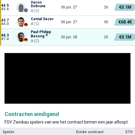
Veron
44.5
Dobruna
€0.1M
30 jun. 27
26
45.6
A (C)
Cemal Sezer
43.7
€68.4K
30 jun. 27
30
44.0
A (C)
Paul-Philipp
46.3
Besong
€0.1M
30 jun. 28
25
47.4
A (C)
Contracten eindigend
FSV Zwickau spelers van wie het contract binnen een jaar afloopt.
Speler
Einde contract
ETV