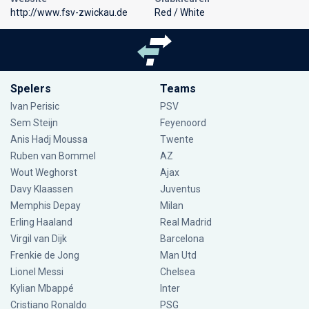
http://www.fsv-zwickau.de
Red / White
Spelers
Teams
Ivan Perisic
PSV
Sem Steijn
Feyenoord
Anis Hadj Moussa
Twente
Ruben van Bommel
AZ
Wout Weghorst
Ajax
Davy Klaassen
Juventus
Memphis Depay
Milan
Erling Haaland
Real Madrid
Virgil van Dijk
Barcelona
Frenkie de Jong
Man Utd
Lionel Messi
Chelsea
Kylian Mbappé
Inter
Cristiano Ronaldo
PSG