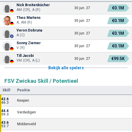
Nick Breitenbücher
€0.1M
30 jun. 27
AM (CR), A (R)
Theo Martens
€0.1M
30 jun. 27
A, AM (R)
Veron Dobruna
€0.1M
30 jun. 27
A (C)
Sonny Ziemer
€0.1M
30 jun. 27
V (R)
Till Jacobi
€99.5K
30 jun. 27
VM (CR), A (L)
Bekijk alle spelers
FSV Zwickau Skill / Potentieel
Skill
Positie
42.6
Keepen
46.3
44.4
Verdedigen
59.3
43.6
Middenveld
53.7