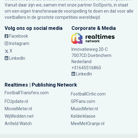
Vanuit daar zijn we, samen met onze partner SciSports, in staat
om een eigen transferwaarde voorspelling te doen en dat voor alle
voetballers in de grootste competities wereldwijd.
Volg ons op social media
Corporate & Media
Facebook
Instagram
Innovatieweg 20-C
X
7007CD Doetinchem
LinkedIn
Nederland
+31645516860
LinkedIn
Realtimes | Publishing Network
FootballTransfers.com
FootballCritic.com
FCUpdate.nl
GPFans.com
MovieMeter.nl
MusicMeter.nl
WijWedden.net
Kelderklasse
Anfield Watch
MeeMetOranje.nl