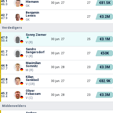
45.1
Hiemann
€81.5K
30 jun. 27
27
46.0
GK
Benjamin
42.7
Leneis
€0.2M
27
47.9
GK
Verdedigers
Sonny Ziemer
47.0
€0.1M
30 jun. 27
25
50.4
V (R)
Sandro
41.7
Sengersdorf
€50K
30 jun. 27
27
42.4
V (R)
Maximilian
44.9
Somnitz
€0.3M
30 jun. 28
23
57.7
M (R)
Kilian
43.8
Senkbeil
€82.9K
30 jun. 27
27
45.3
V (CR)
Oliver
45.2
Fobassam
€0.3M
30 jun. 28
23
59.4
V (C)
Middenvelders
Andrey