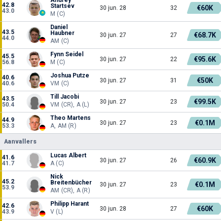
42.8
Startsev
€60K
30 jun. 28
32
43.0
M (C)
Daniel
43.5
Haubner
€68.7K
30 jun. 27
27
44.0
AM (C)
Fynn Seidel
45.5
€95.6K
30 jun. 27
22
56.8
M (C)
Joshua Putze
40.6
€50K
30 jun. 27
31
40.6
VM (C)
Till Jacobi
43.5
€99.5K
30 jun. 27
23
50.4
VM (CR), A (L)
Theo Martens
44.9
€0.1M
30 jun. 27
23
53.3
A, AM (R)
Aanvallers
Lucas Albert
41.6
€60.9K
30 jun. 27
26
41.7
A (C)
Nick
45.2
Breitenbücher
€0.1M
30 jun. 27
23
53.9
AM (CR), A (R)
Philipp Harant
42.6
€60K
30 jun. 28
27
43.9
V (L)