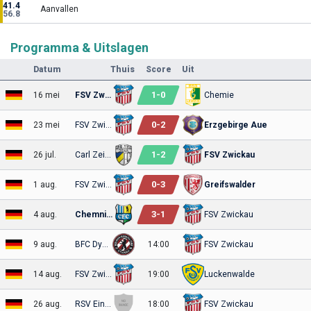
41.4
Aanvallen
56.8
Programma & Uitslagen
Datum
Thuis
Score
Uit
1
-
0
16 mei
FSV Zwickau
Chemie
0
-
2
23 mei
FSV Zwickau
Erzgebirge Aue
1
-
2
26 jul.
Carl Zeiss
FSV Zwickau
0
-
3
1 aug.
FSV Zwickau
Greifswalder
3
-
1
4 aug.
Chemnitzer
FSV Zwickau
9 aug.
BFC Dynamo
14:00
FSV Zwickau
14 aug.
FSV Zwickau
19:00
Luckenwalde
26 aug.
RSV Eintracht
18:00
FSV Zwickau