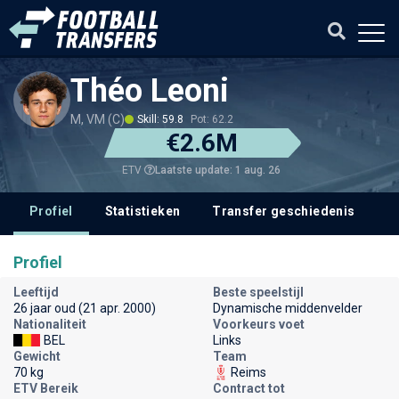
Théo Leoni
M, VM (C)
Skill: 59.8
Pot: 62.2
€2.6M
Laatste update: 1 aug. 26
ETV
Profiel
Statistieken
Transfer geschiedenis
V
Profiel
Leeftijd
Beste speelstijl
26 jaar oud (21 apr. 2000)
Dynamische middenvelder
Nationaliteit
Voorkeurs voet
BEL
Links
Gewicht
Team
70 kg
Reims
ETV Bereik
Contract tot