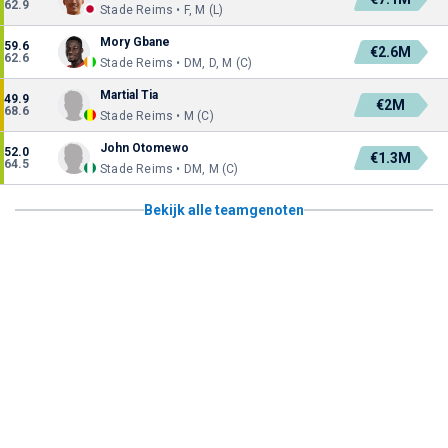
62.9
Stade Reims • F, M (L)
Mory Gbane
59.6
€2.6M
62.6
Stade Reims • DM, D, M (C)
Martial Tia
49.9
€2M
68.6
Stade Reims • M (C)
John Otomewo
52.0
€1.3M
64.5
Stade Reims • DM, M (C)
Bekijk alle teamgenoten