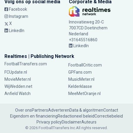
Volg ons op social media
Corporate & Media
Facebook
Instagram
Innovatieweg 20-C
X
7007CD Doetinchem
LinkedIn
Nederland
+31645516860
LinkedIn
Realtimes | Publishing Network
FootballTransfers.com
FootballCritic.com
FCUpdate.nl
GPFans.com
MovieMeter.nl
MusicMeter.nl
WijWedden.net
Kelderklasse
Anfield Watch
MeeMetOranje.nl
Over ons
Partners
Adverteren
Data & algoritmen
Contact
Eigendom en financiering
Redactioneel beleid
Correctiebeleid
Privacy policy
Disclaimer
Auteurs
© 2026 FootballTransfers Inc.
All rights reserved.