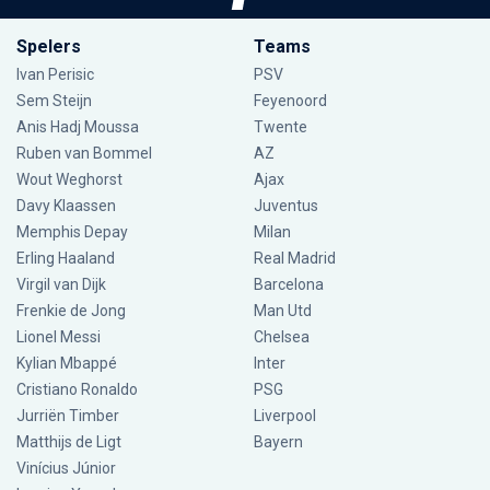
Spelers
Teams
Ivan Perisic
PSV
Sem Steijn
Feyenoord
Anis Hadj Moussa
Twente
Ruben van Bommel
AZ
Wout Weghorst
Ajax
Davy Klaassen
Juventus
Memphis Depay
Milan
Erling Haaland
Real Madrid
Virgil van Dijk
Barcelona
Frenkie de Jong
Man Utd
Lionel Messi
Chelsea
Kylian Mbappé
Inter
Cristiano Ronaldo
PSG
Jurriën Timber
Liverpool
Matthijs de Ligt
Bayern
Vinícius Júnior