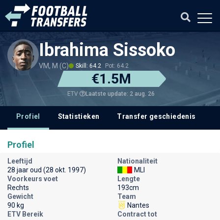
Ibrahima Sissoko
VM, M (C)
Skill: 64.2
Pot: 64.2
€1.5M
Laatste update: 2 aug. 26
ETV
Profiel
Statistieken
Transfer geschiedenis
T
Profiel
Leeftijd
Nationaliteit
28 jaar oud (28 okt. 1997)
MLI
Voorkeurs voet
Lengte
Rechts
193cm
Gewicht
Team
90 kg
Nantes
ETV Bereik
Contract tot