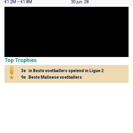
€1.2M – €1.8M
30 jun. 28
Top Trophies
3e
in Beste voetballers spelend in Ligue 2
9e
Beste Malinese voetballers