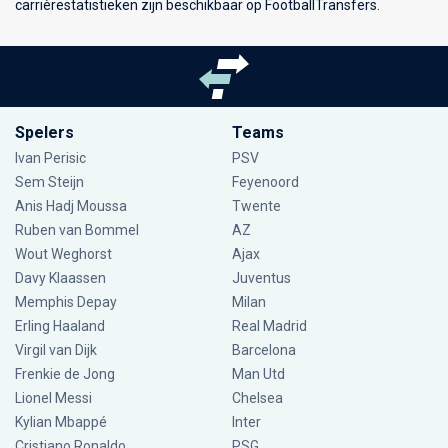
carrièrestatistieken zijn beschikbaar op FootballTransfers.
Spelers
Teams
Ivan Perisic
PSV
Sem Steijn
Feyenoord
Anis Hadj Moussa
Twente
Ruben van Bommel
AZ
Wout Weghorst
Ajax
Davy Klaassen
Juventus
Memphis Depay
Milan
Erling Haaland
Real Madrid
Virgil van Dijk
Barcelona
Frenkie de Jong
Man Utd
Lionel Messi
Chelsea
Kylian Mbappé
Inter
Cristiano Ronaldo
PSG