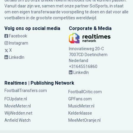
details om zo onze unieke rekenmethodes toe te kunnen passen.
Vanuit daar zijn we, samen met onze partner SciSports, in staat
om een eigen transferwaarde voorspelling te doen en dat voor alle
voetballers in de grootste competities wereldwijd.
Volg ons op social media
Corporate & Media
Facebook
Instagram
Innovatieweg 20-C
X
7007CD Doetinchem
LinkedIn
Nederland
+31645516860
LinkedIn
Realtimes | Publishing Network
FootballTransfers.com
FootballCritic.com
FCUpdate.nl
GPFans.com
MovieMeter.nl
MusicMeter.nl
WijWedden.net
Kelderklasse
Anfield Watch
MeeMetOranje.nl