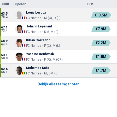
Skill
Speler
ETV
Louis Leroux
63.5
€13.5M
78.2
FC Nantes • M (C), D (L)
Johann Lepenant
67.1
€7.9M
73.4
FC Nantes • DM, M (C)
Killian Corredor
60.2
€2.2M
64.4
FC Nantes • F (C), M (L)
Yassine Benhattab
53.1
€1.8M
58.8
FC Nantes • F (R), M (CR)
Mohamed Kaba
62.6
€1.7M
66.1
FC Nantes • M, DM (C)
Bekijk alle teamgenoten