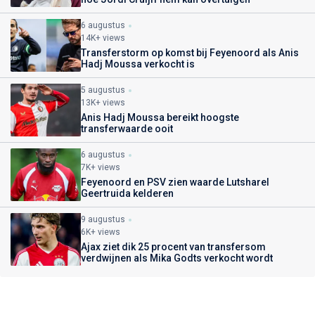
6 augustus
14K+ views
Transferstorm op komst bij Feyenoord als Anis
Hadj Moussa verkocht is
5 augustus
13K+ views
Anis Hadj Moussa bereikt hoogste
transferwaarde ooit
6 augustus
7K+ views
Feyenoord en PSV zien waarde Lutsharel
Geertruida kelderen
9 augustus
6K+ views
Ajax ziet dik 25 procent van transfersom
verdwijnen als Mika Godts verkocht wordt