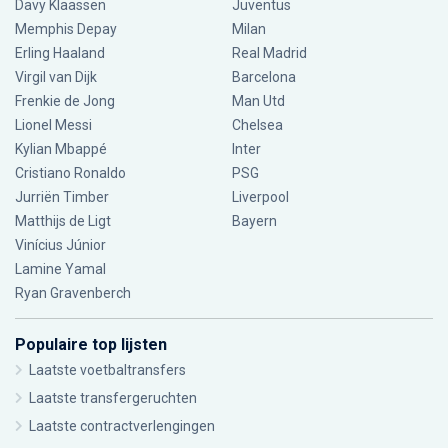
Davy Klaassen
Juventus
Memphis Depay
Milan
Erling Haaland
Real Madrid
Virgil van Dijk
Barcelona
Frenkie de Jong
Man Utd
Lionel Messi
Chelsea
Kylian Mbappé
Inter
Cristiano Ronaldo
PSG
Jurriën Timber
Liverpool
Matthijs de Ligt
Bayern
Vinícius Júnior
Lamine Yamal
Ryan Gravenberch
Populaire top lijsten
Laatste voetbaltransfers
Laatste transfergeruchten
Laatste contractverlengingen