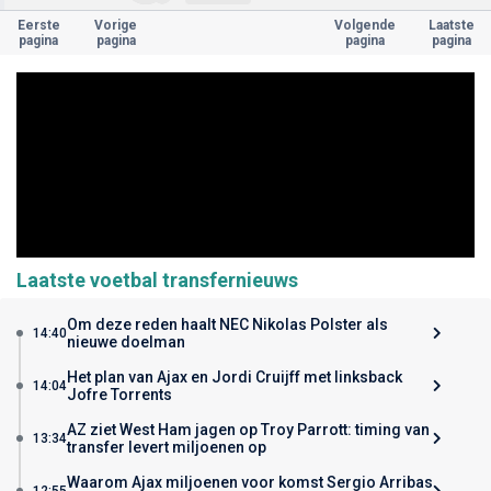
Eerste
Vorige
Volgende
Laatste
pagina
pagina
pagina
pagina
Laatste voetbal transfernieuws
Om deze reden haalt NEC Nikolas Polster als
14:40
nieuwe doelman
Het plan van Ajax en Jordi Cruijff met linksback
14:04
Jofre Torrents
AZ ziet West Ham jagen op Troy Parrott: timing van
13:34
transfer levert miljoenen op
Waarom Ajax miljoenen voor komst Sergio Arribas
12:55