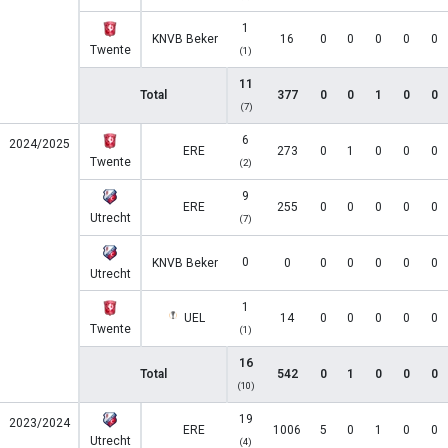
1
KNVB Beker
16
0
0
0
0
0
Twente
(1)
11
Total
377
0
0
1
0
0
(7)
6
2024/2025
ERE
273
0
1
0
0
0
Twente
(2)
9
ERE
255
0
0
0
0
0
Utrecht
(7)
0
KNVB Beker
0
0
0
0
0
0
Utrecht
1
UEL
14
0
0
0
0
0
Twente
(1)
16
Total
542
0
1
0
0
0
(10)
19
2023/2024
ERE
1006
5
0
1
0
0
Utrecht
(4)