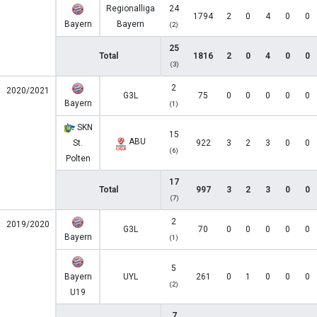
Regionalliga
24
1794
2
0
4
0
0
Bayern
Bayern
(2)
25
Total
1816
2
0
4
0
0
(3)
2
2020/2021
G3L
75
0
0
0
0
0
Bayern
(1)
SKN
15
ABU
St.
922
3
2
3
0
0
(6)
Polten
17
Total
997
3
2
3
0
0
(7)
2
2019/2020
G3L
70
0
0
0
0
0
Bayern
(1)
5
Bayern
UYL
261
0
1
0
0
0
(2)
U19
7