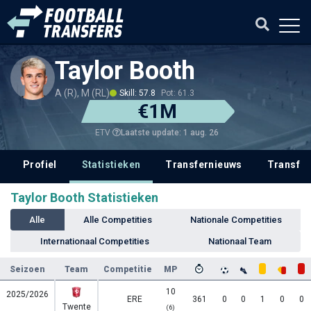
Taylor Booth
A (R), M (RL)
Skill: 57.8
Pot: 61.3
€1M
Laatste update: 1 aug. 26
ETV
Profiel
Statistieken
Transfernieuws
Transfer
Taylor Booth Statistieken
Alle
Alle Competities
Nationale Competities
Internationaal Competities
Nationaal Team
Seizoen
Team
Competitie
MP
10
2025/2026
ERE
361
0
0
1
0
0
Twente
(6)