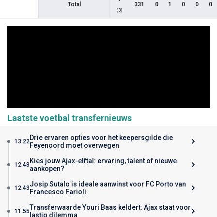
Total
331
0
1
0
0
0
(3)
Laatste voetbal transfernieuws
Drie ervaren opties voor het keepersgilde die
13:22
Feyenoord moet overwegen
Kies jouw Ajax-elftal: ervaring, talent of nieuwe
12:48
aankopen?
Josip Sutalo is ideale aanwinst voor FC Porto van
12:43
Francesco Farioli
Transferwaarde Youri Baas keldert: Ajax staat voor
11:55
lastig dilemma