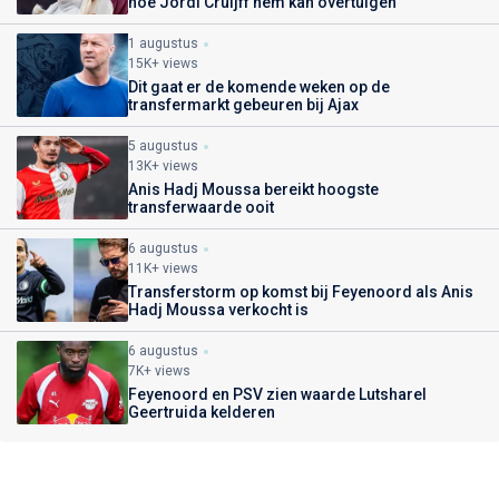
hoe Jordi Cruijff hem kan overtuigen
1 augustus
15K+ views
Dit gaat er de komende weken op de
transfermarkt gebeuren bij Ajax
5 augustus
13K+ views
Anis Hadj Moussa bereikt hoogste
transferwaarde ooit
6 augustus
11K+ views
Transferstorm op komst bij Feyenoord als Anis
Hadj Moussa verkocht is
6 augustus
7K+ views
Feyenoord en PSV zien waarde Lutsharel
Geertruida kelderen