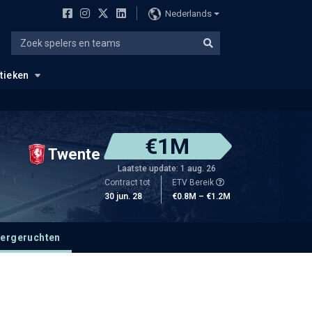
Nederlands
stieken
€1M
Twente
Laatste update: 1 aug. 26
Contract tot
ETV Bereik
30 jun. 28
€0.8M – €1.2M
fergeruchten