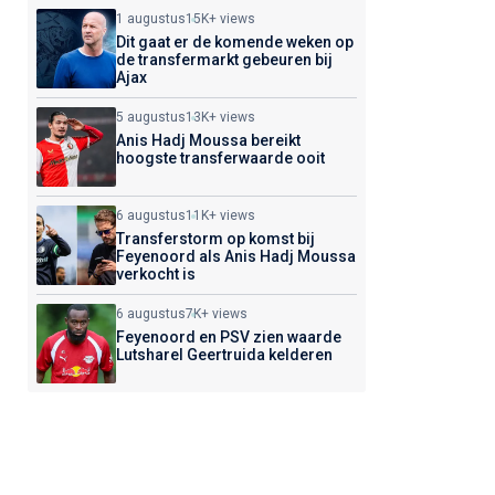
1 augustus
15K+ views
Dit gaat er de komende weken op
de transfermarkt gebeuren bij
Ajax
5 augustus
13K+ views
Anis Hadj Moussa bereikt
hoogste transferwaarde ooit
6 augustus
11K+ views
Transferstorm op komst bij
Feyenoord als Anis Hadj Moussa
verkocht is
6 augustus
7K+ views
Feyenoord en PSV zien waarde
Lutsharel Geertruida kelderen