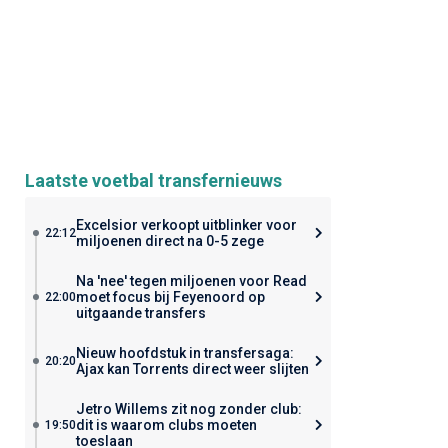
Laatste voetbal transfernieuws
Excelsior verkoopt uitblinker voor
22:12
miljoenen direct na 0-5 zege
Na 'nee' tegen miljoenen voor Read
moet focus bij Feyenoord op
22:00
uitgaande transfers
Nieuw hoofdstuk in transfersaga:
20:20
Ajax kan Torrents direct weer slijten
Jetro Willems zit nog zonder club:
dit is waarom clubs moeten
19:50
toeslaan