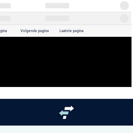
gina
Volgende pagina
Laatste pagina