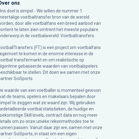
Over ons
Ons doel is simpel - We willen de nummer 1
meertalige voetbaltransfer bron van de wereld
worden, door alle voetbalfans een breed aanbod van
content te laten zien omtrent het meeste populaire
onderwerp in de voetbalwereld: Voetbaltransfers.
FootballTransfers (FT) is een project om voetbalfans
tegemoet te komen in de enorme interesse in de
voetbal transfermarkt en om realistische op
algoritme gebaseerde waarden van voetbalspelers
beschikbaar te stellen. Dit doen we samen met onze
partner
SciSports
.
De waarde van een voetballer is momenteel gewoon
wat de teams, spelers en makelaars bepalen door
simpel te zeggen wat ze waard zijn. Wij gebruiken
gedetailleerde voetbal statistieken, de huidige en
toekomstige Skill levels, contract data en nog meer
details om zo onze unieke rekenmethodes toe te
kunnen passen. Vanuit daar zijn we, samen met onze
partner SciSports, in staat om een eigen