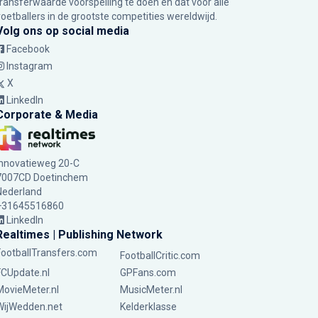
transferwaarde voorspelling te doen en dat voor alle
voetballers in de grootste competities wereldwijd.
Volg ons op social media
Facebook
Instagram
X
LinkedIn
Corporate & Media
Innovatieweg 20-C
7007CD Doetinchem
Nederland
+31645516860
LinkedIn
Realtimes | Publishing Network
FootballTransfers.com
FootballCritic.com
FCUpdate.nl
GPFans.com
MovieMeter.nl
MusicMeter.nl
WijWedden.net
Kelderklasse