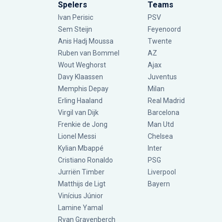
Spelers
Teams
Ivan Perisic
PSV
Sem Steijn
Feyenoord
Anis Hadj Moussa
Twente
Ruben van Bommel
AZ
Wout Weghorst
Ajax
Davy Klaassen
Juventus
Memphis Depay
Milan
Erling Haaland
Real Madrid
Virgil van Dijk
Barcelona
Frenkie de Jong
Man Utd
Lionel Messi
Chelsea
Kylian Mbappé
Inter
Cristiano Ronaldo
PSG
Jurriën Timber
Liverpool
Matthijs de Ligt
Bayern
Vinícius Júnior
Lamine Yamal
Ryan Gravenberch