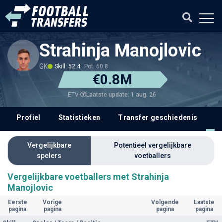
Strahinja Manojlovic
GK
Skill: 52.4
Pot: 60.8
€0.8M
Laatste update: 1 aug. 26
ETV
Profiel
Statistieken
Transfer geschiedenis
V
Vergelijkbare
Potentieel vergelijkbare
spelers
voetballers
Vergelijkbare voetballers met Strahinja
Manojlovic
Eerste
Vorige
Volgende
Laatste
pagina
pagina
pagina
pagina