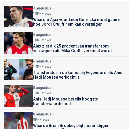
4 augustus
18K+ views
Waarom Ajax voor Leon Goretzka moet gaan en
hoe Jordi Cruijff hem kan overtuigen
9 augustus
16K+ views
Ajax ziet dik 25 procent van transfersom
verdwijnen als Mika Godts verkocht wordt
6 augustus
14K+ views
Transferstorm op komst bij Feyenoord als Anis
Hadj Moussa verkocht is
5 augustus
13K+ views
Anis Hadj Moussa bereikt hoogste
transferwaarde ooit
8 augustus
8K+ views
Waarde Brian Brobbey blijft maar stijgen: