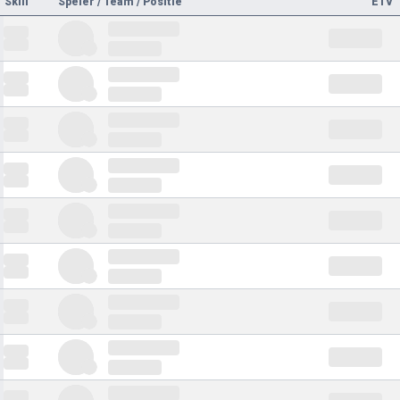
Skill
Speler / Team / Positie
ETV