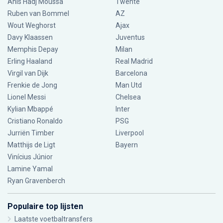
Anis Hadj Moussa
Twente
Ruben van Bommel
AZ
Wout Weghorst
Ajax
Davy Klaassen
Juventus
Memphis Depay
Milan
Erling Haaland
Real Madrid
Virgil van Dijk
Barcelona
Frenkie de Jong
Man Utd
Lionel Messi
Chelsea
Kylian Mbappé
Inter
Cristiano Ronaldo
PSG
Jurriën Timber
Liverpool
Matthijs de Ligt
Bayern
Vinícius Júnior
Lamine Yamal
Ryan Gravenberch
Populaire top lijsten
Laatste voetbaltransfers