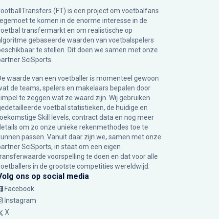
FootballTransfers (FT) is een project om voetbalfans
tegemoet te komen in de enorme interesse in de
voetbal transfermarkt en om realistische op
algoritme gebaseerde waarden van voetbalspelers
beschikbaar te stellen. Dit doen we samen met onze
partner
SciSports
.
De waarde van een voetballer is momenteel gewoon
wat de teams, spelers en makelaars bepalen door
simpel te zeggen wat ze waard zijn. Wij gebruiken
gedetailleerde voetbal statistieken, de huidige en
toekomstige Skill levels, contract data en nog meer
details om zo onze unieke rekenmethodes toe te
kunnen passen. Vanuit daar zijn we, samen met onze
partner SciSports, in staat om een eigen
transferwaarde voorspelling te doen en dat voor alle
voetballers in de grootste competities wereldwijd.
Volg ons op social media
Facebook
Instagram
X