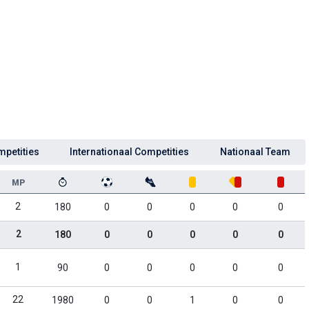
mpetities
Internationaal Competities
Nationaal Team
MP
2
180
0
0
0
0
0
2
180
0
0
0
0
0
1
90
0
0
0
0
0
22
1980
0
0
1
0
0