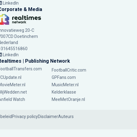
LinkedIn
Corporate & Media
Innovatieweg 20-C
7007CD Doetinchem
Nederland
+31645516860
LinkedIn
Realtimes | Publishing Network
FootballTransfers.com
FootballCritic.com
FCUpdate.nl
GPFans.com
MovieMeter.nl
MusicMeter.nl
WijWedden.net
Kelderklasse
Anfield Watch
MeeMetOranje.nl
ebeleid
Privacy policy
Disclaimer
Auteurs