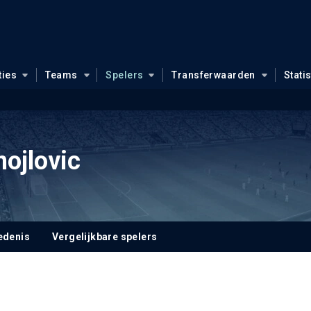
ties
Teams
Spelers
Transferwaarden
Stati
nojlovic
edenis
Vergelijkbare spelers