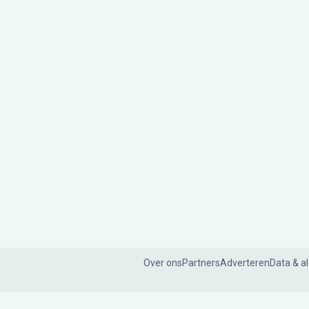
Over ons
Partners
Adverteren
Data & a