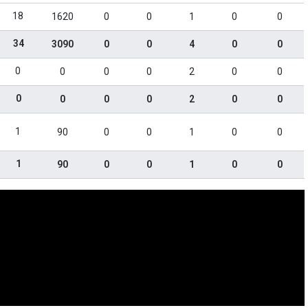
18
1620
0
0
1
0
0
34
3090
0
0
4
0
0
0
0
0
0
2
0
0
0
0
0
0
2
0
0
1
90
0
0
1
0
0
1
90
0
0
1
0
0