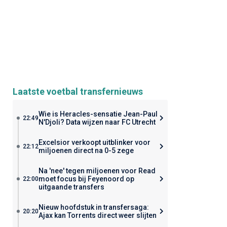
Laatste voetbal transfernieuws
Wie is Heracles-sensatie Jean-Paul
22:49
N'Djoli? Data wijzen naar FC Utrecht
Excelsior verkoopt uitblinker voor
22:12
miljoenen direct na 0-5 zege
Na 'nee' tegen miljoenen voor Read
moet focus bij Feyenoord op
22:00
uitgaande transfers
Nieuw hoofdstuk in transfersaga:
20:20
Ajax kan Torrents direct weer slijten