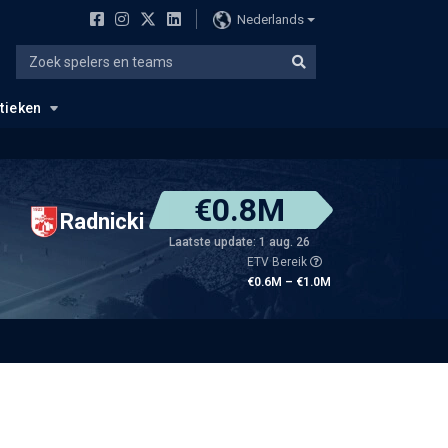
Nederlands
stieken
€0.8M
Radnicki
Laatste update: 1 aug. 26
ETV Bereik
€0.6M – €1.0M