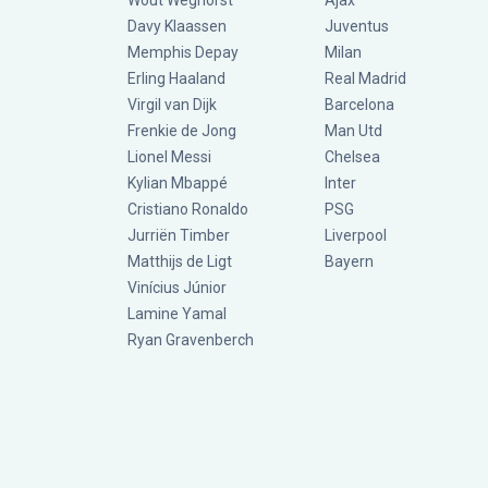
Wout Weghorst
Ajax
Davy Klaassen
Juventus
Memphis Depay
Milan
Erling Haaland
Real Madrid
Virgil van Dijk
Barcelona
Frenkie de Jong
Man Utd
Lionel Messi
Chelsea
Kylian Mbappé
Inter
Cristiano Ronaldo
PSG
Jurriën Timber
Liverpool
Matthijs de Ligt
Bayern
Vinícius Júnior
Lamine Yamal
Ryan Gravenberch