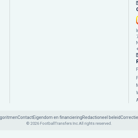
lgoritmen
Contact
Eigendom en financiering
Redactioneel beleid
Correcti
© 2026 FootballTransfers Inc.
All rights reserved.