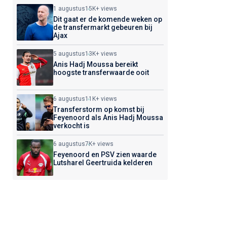
1 augustus
15K+ views
Dit gaat er de komende weken op
de transfermarkt gebeuren bij
Ajax
5 augustus
13K+ views
Anis Hadj Moussa bereikt
hoogste transferwaarde ooit
6 augustus
11K+ views
Transferstorm op komst bij
Feyenoord als Anis Hadj Moussa
verkocht is
6 augustus
7K+ views
Feyenoord en PSV zien waarde
Lutsharel Geertruida kelderen