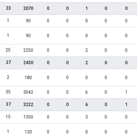
23
2070
0
0
1
0
0
1
90
0
0
0
0
0
1
90
0
0
0
0
0
25
2250
0
0
2
0
0
27
2430
0
0
2
0
0
2
180
0
0
0
0
0
35
3042
0
0
6
0
1
37
3222
0
0
6
0
1
15
1350
0
0
3
0
0
1
120
0
0
0
0
0