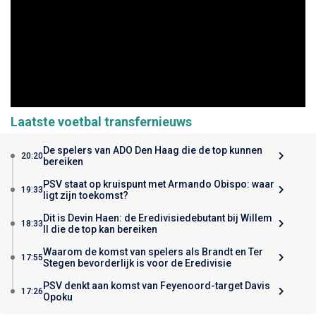
Laatste voetbal transfernieuws
De spelers van ADO Den Haag die de top kunnen
20:20
bereiken
PSV staat op kruispunt met Armando Obispo: waar
19:33
ligt zijn toekomst?
Dit is Devin Haen: de Eredivisiedebutant bij Willem
18:33
II die de top kan bereiken
Waarom de komst van spelers als Brandt en Ter
17:55
Stegen bevorderlijk is voor de Eredivisie
PSV denkt aan komst van Feyenoord-target Davis
17:26
Opoku