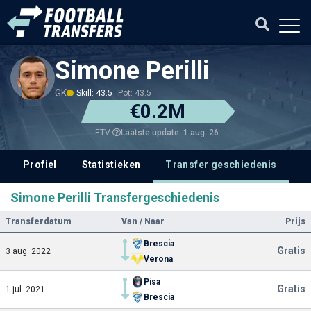
Simone Perilli
GK
Skill: 43.5
Pot: 43.5
€0.2M
Laatste update: 1 aug. 26
ETV
Profiel
Statistieken
Transfer geschiedenis
Simone Perilli Transfergeschiedenis
Transferdatum
Van / Naar
Prijs
Brescia
Gratis
3 aug. 2022
Verona
Pisa
Gratis
1 jul. 2021
Brescia