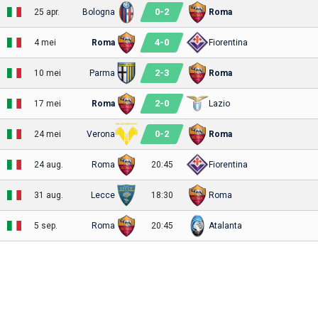
0
-
2
25 apr.
Bologna
Roma
4
-
0
4 mei
Roma
Fiorentina
2
-
3
10 mei
Parma
Roma
2
-
0
17 mei
Roma
Lazio
0
-
2
24 mei
Verona
Roma
24 aug.
Roma
20:45
Fiorentina
31 aug.
Lecce
18:30
Roma
5 sep.
Roma
20:45
Atalanta