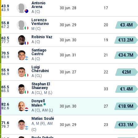
Antonio
43.9
Arena
30 jun. 28
17
43.9
A (C)
Lorenzo
55.8
Venturino
€3.4M
30 jun. 29
20
67.2
M (C)
Robinio Vaz
62.5
€13.2M
30 jun. 30
19
77.7
A (C)
Santiago
70.5
Castro
€34.7M
30 jun. 31
21
83.9
A (C)
Luigi
55.9
Cherubini
€2M
30 jun. 27
22
64.9
A (CL)
Stephan El
65.5
Shaarawy
€1.4M
33
65.5
A (CL), M (L)
Donyell
82.6
Malen
€18.9M
30 jun. 30
27
82.6
A (C), AM (L)
Matías Soulé
71.6
A, M (R), AM
€33.1M
30 jun. 29
23
79.7
(C)
Paulo Dybala