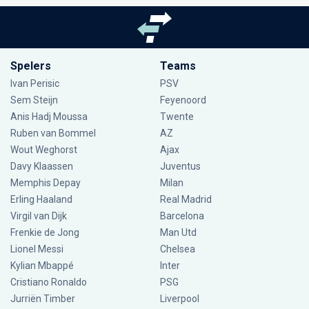
Spelers
Teams
Ivan Perisic
PSV
Sem Steijn
Feyenoord
Anis Hadj Moussa
Twente
Ruben van Bommel
AZ
Wout Weghorst
Ajax
Davy Klaassen
Juventus
Memphis Depay
Milan
Erling Haaland
Real Madrid
Virgil van Dijk
Barcelona
Frenkie de Jong
Man Utd
Lionel Messi
Chelsea
Kylian Mbappé
Inter
Cristiano Ronaldo
PSG
Jurriën Timber
Liverpool