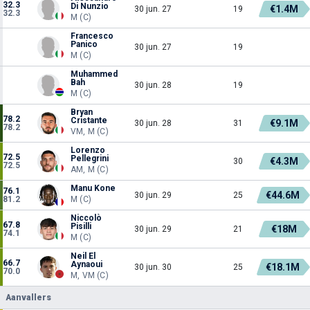
32.3
Di Nunzio
€1.4M
30 jun. 27
19
32.3
M (C)
Francesco
Panico
30 jun. 27
19
M (C)
Muhammed
Bah
30 jun. 28
19
M (C)
Bryan
78.2
Cristante
€9.1M
30 jun. 28
31
78.2
VM, M (C)
Lorenzo
72.5
Pellegrini
€4.3M
30
72.5
AM, M (C)
Manu Kone
76.1
€44.6M
30 jun. 29
25
81.2
M (C)
Niccolò
67.8
Pisilli
€18M
30 jun. 29
21
74.1
M (C)
Neil El
66.7
Aynaoui
€18.1M
30 jun. 30
25
70.0
M, VM (C)
Aanvallers