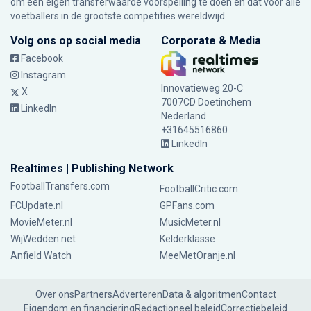
om een eigen transferwaarde voorspelling te doen en dat voor alle
voetballers in de grootste competities wereldwijd.
Volg ons op social media
Corporate & Media
Facebook
Instagram
Innovatieweg 20-C
X
7007CD Doetinchem
LinkedIn
Nederland
+31645516860
LinkedIn
Realtimes | Publishing Network
FootballTransfers.com
FootballCritic.com
FCUpdate.nl
GPFans.com
MovieMeter.nl
MusicMeter.nl
WijWedden.net
Kelderklasse
Anfield Watch
MeeMetOranje.nl
Over ons
Partners
Adverteren
Data & algoritmen
Contact
Eigendom en financiering
Redactioneel beleid
Correctiebeleid