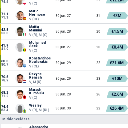
74.4
V (C)
Mario
71.1
Hermoso
€3M
30 jun. 27
31
71.1
V (CL)
Mattia
42.8
Mannini
€1.5M
30 jun. 28
20
53.8
V (R), M (C)
Mohamed
41.9
Seck
€0.4M
30 jun. 27
20
41.9
V (C)
Konstantinos
68.8
Koulierakis
€21.6M
30 jun. 29
22
80.7
V (CL)
Devyne
70.8
Rensch
€10M
30 jun. 29
23
78.9
V, M (R)
Marash
68.2
Kumbulla
€2.6M
30 jun. 28
26
71.2
V (C)
Wesley
74.4
€26.4M
30 jun. 30
22
83.4
V (R), M (RL)
Middenvelders
Alessandro