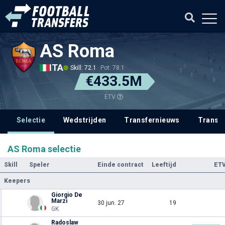
AS Roma
ITA
Skill: 72.1
Pot: 78.1
€433.5M
ETV
Selectie
Wedstrijden
Transfernieuws
Transf
AS Roma selectie
Skill
Speler
Einde contract
Leeftijd
ET
Keepers
Giorgio De
Marzi
30 jun. 27
19
GK
Radoslaw