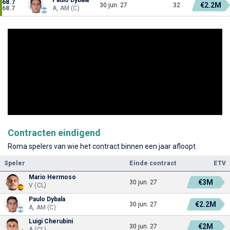
68.7
€2.2M
30 jun. 27
32
68.7
A, AM (C)
Contracten eindigend
Roma spelers van wie het contract binnen een jaar afloopt.
Speler
Einde contract
ETV
Mario Hermoso
€3M
30 jun. 27
V (CL)
Paulo Dybala
€2.2M
30 jun. 27
A, AM (C)
Luigi Cherubini
€2M
30 jun. 27
A (CL)