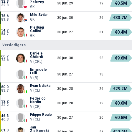
32.3
Zelezny
€0.5M
30 jun. 29
19
32.3
GK
Mile Svilar
78.6
€33.7M
30 jun. 30
26
81.8
GK
Pierluigi
54.7
Gollini
€0.4M
30 jun. 27
31
54.7
GK
Verdedigers
Daniele
66.7
Ghilardi
€9.6M
30 jun. 30
23
72.6
V (CRL)
Emanuele
Lulli
30 jun. 27
18
V (R)
Evan Ndicka
80.0
€29.2M
30 jun. 28
26
83.7
V (CL)
Federico
32.2
Nardin
€0.6M
30 jun. 28
19
32.2
V (CR)
Filippo Reale
46.3
€0.8M
30 jun. 27
20
46.3
V (CL)
Jan
61.0
Ziolkowski
€12.2M
30 jun. 30
21