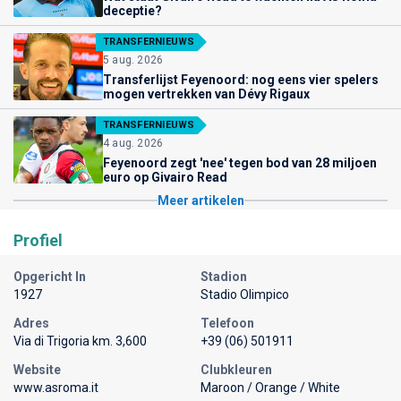
deceptie?
TRANSFERNIEUWS
5 aug. 2026
Transferlijst Feyenoord: nog eens vier spelers
mogen vertrekken van Dévy Rigaux
TRANSFERNIEUWS
4 aug. 2026
Feyenoord zegt 'nee' tegen bod van 28 miljoen
euro op Givairo Read
Meer artikelen
Profiel
Opgericht In
Stadion
1927
Stadio Olimpico
Adres
Telefoon
Via di Trigoria km. 3,600
+39 (06) 501911
Website
Clubkleuren
www.asroma.it
Maroon / Orange / White