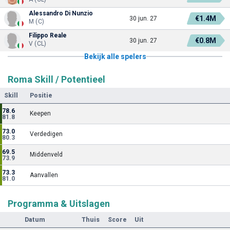
Alessandro Di Nunzio
€1.4M
30 jun. 27
M (C)
Filippo Reale
€0.8M
30 jun. 27
V (CL)
Bekijk alle spelers
Roma Skill / Potentieel
Skill
Positie
78.6
Keepen
81.8
73.0
Verdedigen
80.3
69.5
Middenveld
73.9
73.3
Aanvallen
81.0
Programma & Uitslagen
Datum
Thuis
Score
Uit