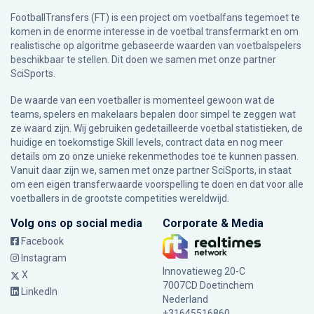
FootballTransfers (FT) is een project om voetbalfans tegemoet te
komen in de enorme interesse in de voetbal transfermarkt en om
realistische op algoritme gebaseerde waarden van voetbalspelers
beschikbaar te stellen. Dit doen we samen met onze partner
SciSports
.
De waarde van een voetballer is momenteel gewoon wat de
teams, spelers en makelaars bepalen door simpel te zeggen wat
ze waard zijn. Wij gebruiken gedetailleerde voetbal statistieken, de
huidige en toekomstige Skill levels, contract data en nog meer
details om zo onze unieke rekenmethodes toe te kunnen passen.
Vanuit daar zijn we, samen met onze partner SciSports, in staat
om een eigen transferwaarde voorspelling te doen en dat voor alle
voetballers in de grootste competities wereldwijd.
Volg ons op social media
Corporate & Media
Facebook
Instagram
Innovatieweg 20-C
X
7007CD Doetinchem
LinkedIn
Nederland
+31645516860