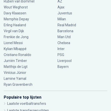
Ruben van Bommel
AZ
Wout Weghorst
Ajax
Davy Klaassen
Juventus
Memphis Depay
Milan
Erling Haaland
Real Madrid
Virgil van Dijk
Barcelona
Frenkie de Jong
Man Utd
Lionel Messi
Chelsea
Kylian Mbappé
Inter
Cristiano Ronaldo
PSG
Jurriën Timber
Liverpool
Matthijs de Ligt
Bayern
Vinícius Júnior
Lamine Yamal
Ryan Gravenberch
Populaire top lijsten
Laatste voetbaltransfers
Laatste transfergeruchten