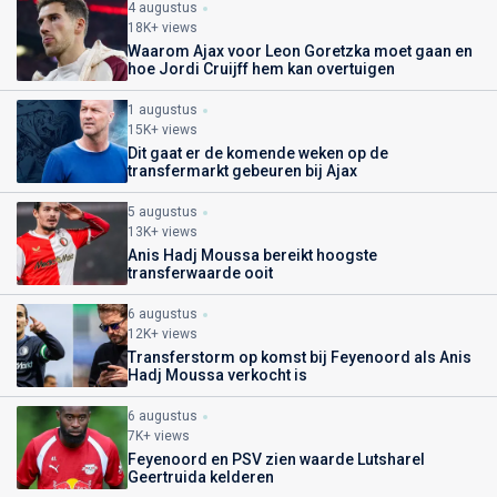
4 augustus
18K+ views
Waarom Ajax voor Leon Goretzka moet gaan en
hoe Jordi Cruijff hem kan overtuigen
1 augustus
15K+ views
Dit gaat er de komende weken op de
transfermarkt gebeuren bij Ajax
5 augustus
13K+ views
Anis Hadj Moussa bereikt hoogste
transferwaarde ooit
6 augustus
12K+ views
Transferstorm op komst bij Feyenoord als Anis
Hadj Moussa verkocht is
6 augustus
7K+ views
Feyenoord en PSV zien waarde Lutsharel
Geertruida kelderen