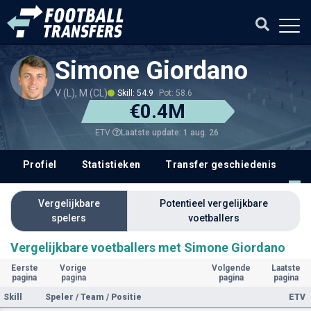
Simone Giordano
V (L), M (CL)
Skill: 54.9
Pot: 58.6
€0.4M
Laatste update: 1 aug. 26
ETV
Profiel
Statistieken
Transfer geschiedenis
V
Vergelijkbare
Potentieel vergelijkbare
spelers
voetballers
Vergelijkbare voetballers met Simone Giordano
Eerste
Vorige
Volgende
Laatste
pagina
pagina
pagina
pagina
Skill
Speler / Team / Positie
ETV