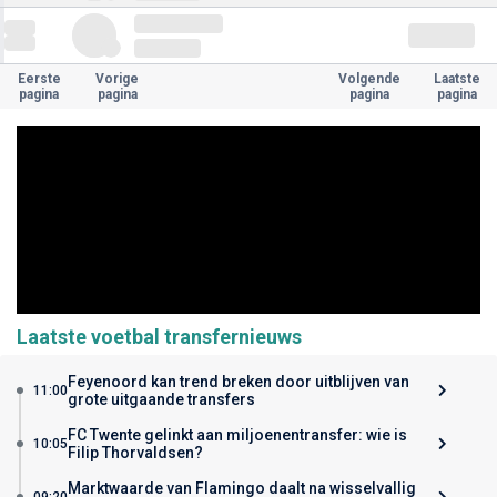
Eerste
Vorige
Volgende
Laatste
pagina
pagina
pagina
pagina
Laatste voetbal transfernieuws
Feyenoord kan trend breken door uitblijven van
11:00
grote uitgaande transfers
FC Twente gelinkt aan miljoenentransfer: wie is
10:05
Filip Thorvaldsen?
Marktwaarde van Flamingo daalt na wisselvallig
09:20