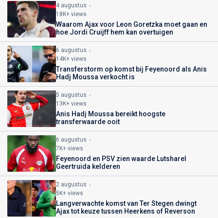
4 augustus
18K+ views
Waarom Ajax voor Leon Goretzka moet gaan en
hoe Jordi Cruijff hem kan overtuigen
6 augustus
14K+ views
Transferstorm op komst bij Feyenoord als Anis
Hadj Moussa verkocht is
5 augustus
13K+ views
Anis Hadj Moussa bereikt hoogste
transferwaarde ooit
6 augustus
7K+ views
Feyenoord en PSV zien waarde Lutsharel
Geertruida kelderen
2 augustus
5K+ views
Langverwachte komst van Ter Stegen dwingt
Ajax tot keuze tussen Heerkens of Reverson