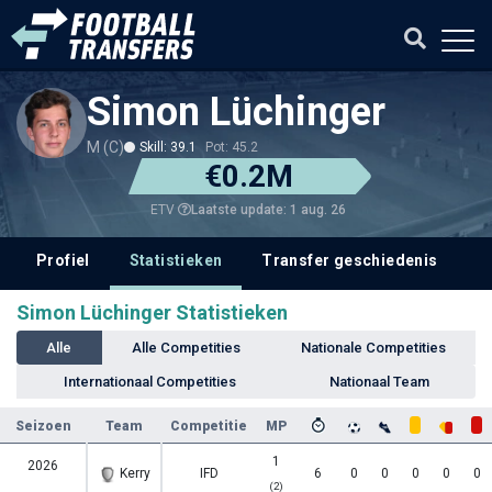
Simon Lüchinger
M (C)
Skill: 39.1
Pot: 45.2
€0.2M
Laatste update: 1 aug. 26
ETV
Profiel
Statistieken
Transfer geschiedenis
Simon Lüchinger Statistieken
Alle
Alle Competities
Nationale Competities
Internationaal Competities
Nationaal Team
Seizoen
Team
Competitie
MP
1
2026
Kerry
IFD
6
0
0
0
0
0
(2)