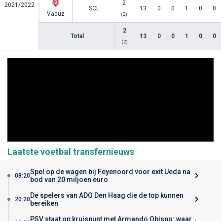
2
2021/2022
SCL
13
0
0
1
0
0
Vaduz
(2)
2
Total
13
0
0
1
0
0
(2)
Laatste voetbal transfernieuws
Spel op de wagen bij Feyenoord voor exit Ueda na
08:20
bod van 20 miljoen euro
De spelers van ADO Den Haag die de top kunnen
20:20
bereiken
PSV staat op kruispunt met Armando Obispo: waar