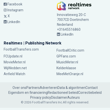
Facebook
Instagram
Innovatieweg 20-C
X
7007CD Doetinchem
LinkedIn
Nederland
+31645516860
LinkedIn
Realtimes | Publishing Network
FootballTransfers.com
FootballCritic.com
FCUpdate.nl
GPFans.com
MovieMeter.nl
MusicMeter.nl
WijWedden.net
Kelderklasse
Anfield Watch
MeeMetOranje.nl
Over ons
Partners
Adverteren
Data & algoritmen
Contact
Eigendom en financiering
Redactioneel beleid
Correctiebeleid
Privacy policy
Disclaimer
Auteurs
© 2026 FootballTransfers Inc.
All rights reserved.