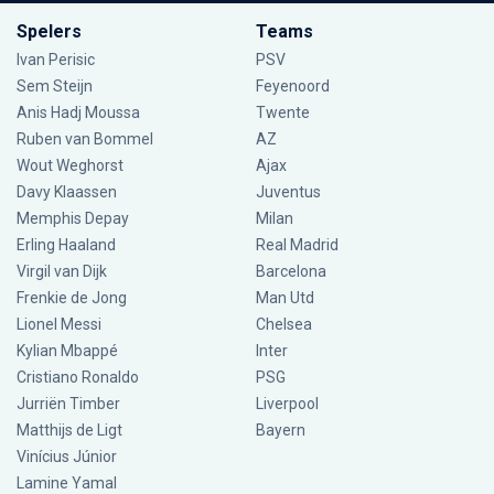
Spelers
Teams
Ivan Perisic
PSV
Sem Steijn
Feyenoord
Anis Hadj Moussa
Twente
Ruben van Bommel
AZ
Wout Weghorst
Ajax
Davy Klaassen
Juventus
Memphis Depay
Milan
Erling Haaland
Real Madrid
Virgil van Dijk
Barcelona
Frenkie de Jong
Man Utd
Lionel Messi
Chelsea
Kylian Mbappé
Inter
Cristiano Ronaldo
PSG
Jurriën Timber
Liverpool
Matthijs de Ligt
Bayern
Vinícius Júnior
Lamine Yamal