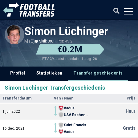
Simon Lüchinger
M (C)
Skill: 39.1
Pot: 45.2
€0.2M
Laatste update: 1 aug. 26
ETV
Profiel
Statistieken
Transfer geschiedenis
Simon Lüchinger Transfergeschiedenis
Transferdatum
Van / Naar
Prijs
Vaduz
Huur
1 jul. 2022
USV Eschen-Mauren
Saint Francis University
Gratis
16 dec. 2021
Vaduz