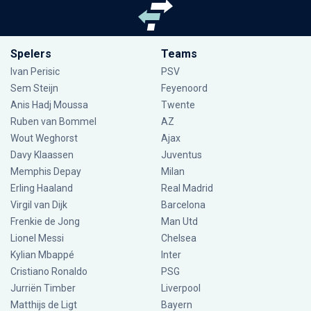
Spelers
Teams
Ivan Perisic
PSV
Sem Steijn
Feyenoord
Anis Hadj Moussa
Twente
Ruben van Bommel
AZ
Wout Weghorst
Ajax
Davy Klaassen
Juventus
Memphis Depay
Milan
Erling Haaland
Real Madrid
Virgil van Dijk
Barcelona
Frenkie de Jong
Man Utd
Lionel Messi
Chelsea
Kylian Mbappé
Inter
Cristiano Ronaldo
PSG
Jurriën Timber
Liverpool
Matthijs de Ligt
Bayern