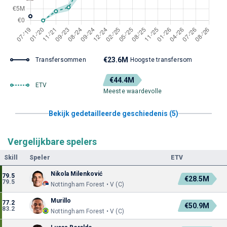
€23.6M
Transfersommen
Hoogste transfersom
€44.4M
ETV
Meeste waardevolle
Bekijk gedetailleerde geschiedenis (5)
Vergelijkbare spelers
Skill
Speler
ETV
Nikola Milenković
79.5
€28.5M
79.5
Nottingham Forest • V (C)
Murillo
77.2
€50.9M
83.2
Nottingham Forest • V (C)