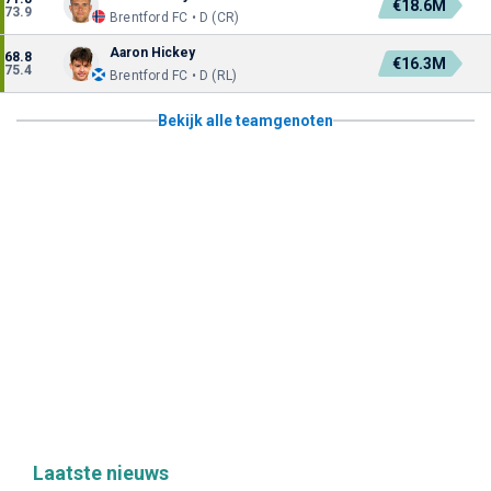
€18.6M
73.9
Brentford FC • D (CR)
Aaron Hickey
68.8
€16.3M
75.4
Brentford FC • D (RL)
Bekijk alle teamgenoten
Laatste nieuws