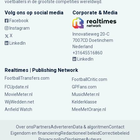
voetballers in de grootste competities wereldwijd.
Volg ons op social media
Corporate & Media
Facebook
Instagram
Innovatieweg 20-C
X
7007CD Doetinchem
LinkedIn
Nederland
+31645516860
LinkedIn
Realtimes | Publishing Network
FootballTransfers.com
FootballCritic.com
FCUpdate.nl
GPFans.com
MovieMeter.nl
MusicMeter.nl
WijWedden.net
Kelderklasse
Anfield Watch
MeeMetOranje.nl
Over ons
Partners
Adverteren
Data & algoritmen
Contact
Eigendom en financiering
Redactioneel beleid
Correctiebeleid
Privacy policy
Disclaimer
Auteurs