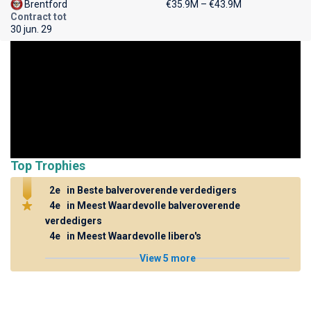
Brentford
€35.9M – €43.9M
Contract tot
30 jun. 29
Top Trophies
2e
in Beste balveroverende verdedigers
4e
in Meest Waardevolle balveroverende
verdedigers
4e
in Meest Waardevolle libero's
View 5 more