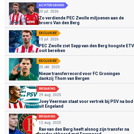
ACHTERGROND
20 jul. 2026
Zo verdiende PEC Zwolle miljoenen aan de
broers Van den Berg
EXCLUSIEF
15 jul. 2026
PEC Zwolle ziet Sepp van den Berg hoogste ETV
ooit bereiken
EXCLUSIEF
25 okt. 2025
Nieuw transferrecord voor FC Groningen
dankzij Thom van Bergen
BREAKING
29 aug. 2025
Joey Veerman staat voor vertrek bij PSV na bod
uit Engeland
BREAKING
12 aug. 2025
Rav van den Berg heeft alsnog zijn transfer na
eerder akkoord met Feyenoord