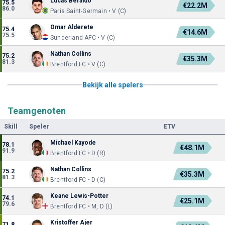
Lucas Beraldo
75.5
€22.2M
86.0
Paris Saint-Germain • V (C)
Omar Alderete
75.4
€14.6M
75.5
Sunderland AFC • V (C)
Nathan Collins
75.2
€35.3M
81.3
Brentford FC • V (C)
Bekijk alle spelers
Teamgenoten
Skill
Speler
ETV
Michael Kayode
78.1
€48.1M
91.9
Brentford FC • D (R)
Nathan Collins
75.2
€35.3M
81.3
Brentford FC • D (C)
Keane Lewis-Potter
74.1
€25.1M
79.6
Brentford FC • M, D (L)
Kristoffer Ajer
71.8