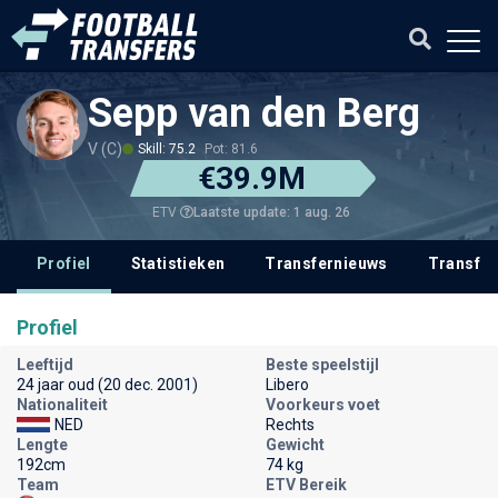
Sepp van den Berg
V (C)
Skill: 75.2
Pot: 81.6
€39.9M
Laatste update: 1 aug. 26
ETV
Profiel
Statistieken
Transfernieuws
Transfer
Profiel
Leeftijd
Beste speelstijl
24 jaar oud (20 dec. 2001)
Libero
Nationaliteit
Voorkeurs voet
NED
Rechts
Lengte
Gewicht
192cm
74 kg
Team
ETV Bereik