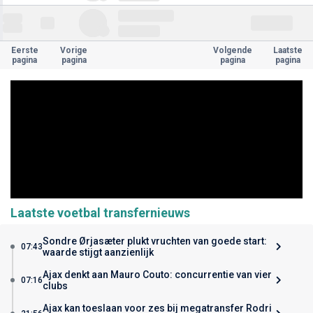
Eerste
Vorige
Volgende
Laatste
pagina
pagina
pagina
pagina
Laatste voetbal transfernieuws
Sondre Ørjasæter plukt vruchten van goede start:
07:43
waarde stijgt aanzienlijk
Ajax denkt aan Mauro Couto: concurrentie van vier
07:16
clubs
Ajax kan toeslaan voor zes bij megatransfer Rodri