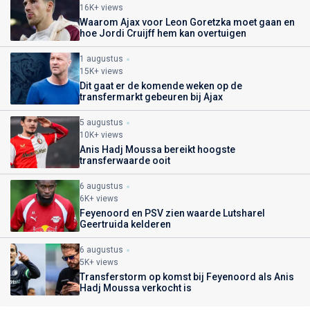
16K+ views
Waarom Ajax voor Leon Goretzka moet gaan en
hoe Jordi Cruijff hem kan overtuigen
1 augustus
15K+ views
Dit gaat er de komende weken op de
transfermarkt gebeuren bij Ajax
5 augustus
10K+ views
Anis Hadj Moussa bereikt hoogste
transferwaarde ooit
6 augustus
6K+ views
Feyenoord en PSV zien waarde Lutsharel
Geertruida kelderen
6 augustus
5K+ views
Transferstorm op komst bij Feyenoord als Anis
Hadj Moussa verkocht is