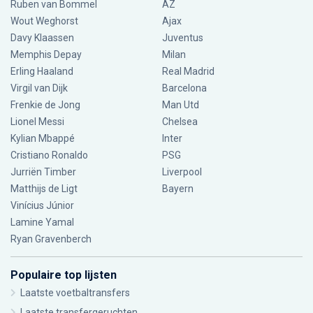
Ruben van Bommel
AZ
Wout Weghorst
Ajax
Davy Klaassen
Juventus
Memphis Depay
Milan
Erling Haaland
Real Madrid
Virgil van Dijk
Barcelona
Frenkie de Jong
Man Utd
Lionel Messi
Chelsea
Kylian Mbappé
Inter
Cristiano Ronaldo
PSG
Jurriën Timber
Liverpool
Matthijs de Ligt
Bayern
Vinícius Júnior
Lamine Yamal
Ryan Gravenberch
Populaire top lijsten
Laatste voetbaltransfers
Laatste transfergeruchten