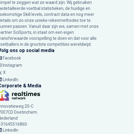
simpel te zeggen wat ze waard zijn. Wij gebruiken
gedetailleerde voetbal statistieken, de huidige en
toekomstige Skill levels, contract data en nog meer
details om zo onze unieke rekenmethodes toe te
kunnen passen. Vanuit daar zijn we, samen met onze
partner SciSports, in staat om een eigen
transferwaarde voorspelling te doen en dat voor alle
voetballers in de grootste competities wereldwijd.
Volg ons op social media
Facebook
Instagram
X
LinkedIn
Corporate & Media
Innovatieweg 20-C
7007CD Doetinchem
Nederland
+31645516860
LinkedIn