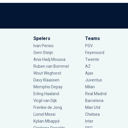
Spelers
Teams
Ivan Perisic
PSV
Sem Steijn
Feyenoord
Anis Hadj Moussa
Twente
Ruben van Bommel
AZ
Wout Weghorst
Ajax
Davy Klaassen
Juventus
Memphis Depay
Milan
Erling Haaland
Real Madrid
Virgil van Dijk
Barcelona
Frenkie de Jong
Man Utd
Lionel Messi
Chelsea
Kylian Mbappé
Inter