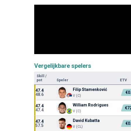
Vergelijkbare spelers
Skill
/
pot
Speler
ETV
Filip Stamenković
47.4
€0
48.6
V (C)
William Rodrigues
47.4
€7
47.4
V (C)
David Kubatta
47.4
€0
57.5
V (CL)