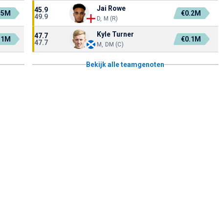
Jai Rowe
45.9
.5M
€0.2M
49.9
D, M (R)
Kyle Turner
47.7
.1M
€0.1M
47.7
M, DM (C)
Bekijk alle teamgenoten