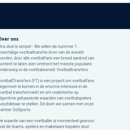
Over ons
Ons doel is simpel - We willen de nummer 1
meertalige voetbaltransfer bron van de wereld
worden, door alle voetbalfans een breed aanbod van
content te laten zien omtrent het meeste populaire
onderwerp in de voetbalwereld: Voetbaltransfers.
FootballTransfers (FT) is een project om voetbalfans
tegemoet te komen in de enorme interesse in de
voetbal transfermarkt en om realistische op
algoritme gebaseerde waarden van voetbalspelers
beschikbaar te stellen. Dit doen we samen met onze
partner
SciSports
.
De waarde van een voetballer is momenteel gewoon
wat de teams, spelers en makelaars bepalen door