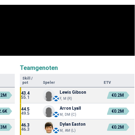
Teamgenoten
Skill
/
pot
Speler
ETV
Lewis Gibson
43.4
.2M
€0.2M
55.1
F, M (R)
Arron Lyall
44.5
2.6K
€0.2M
49.5
M, DM (C)
Dylan Easton
46.3
.3M
€0.2M
46.3
M, AM (L)