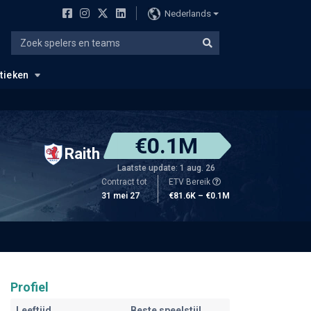
Nederlands
stieken
€0.1M
Raith
Laatste update: 1 aug. 26
Contract tot
ETV Bereik
31 mei 27
€81.6K – €0.1M
Profiel
Leeftijd
Beste speelstijl