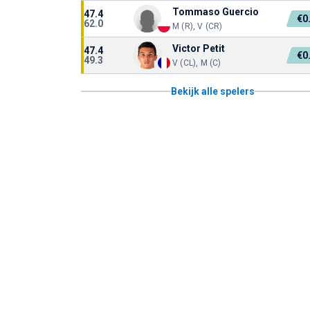
Tommaso Guercio
47.4
€0
62.0
M (R), V (CR)
Victor Petit
47.4
€0
49.3
V (CL), M (C)
Bekijk alle spelers