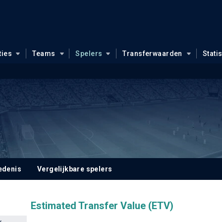
ties
Teams
Spelers
Transferwaarden
Stati
edenis
Vergelijkbare spelers
Estimated Transfer Value (ETV)