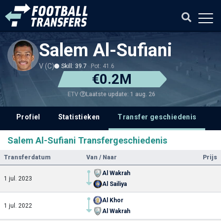
Salem Al-Sufiani
V (C)
Skill: 39.7
Pot: 41.6
€0.2M
Laatste update: 1 aug. 26
ETV
Profiel
Statistieken
Transfer geschiedenis
Salem Al-Sufiani Transfergeschiedenis
Transferdatum
Van / Naar
Prijs
Al Wakrah
1 jul. 2023
Al Sailiya
Al Khor
1 jul. 2022
Al Wakrah