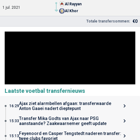
Al Rayyan
1 jul. 2021
Al Khor
€0
Totale transfersommen:
Laatste voetbal transfernieuws
Ajax ziet alarmbellen afgaan: transferwaarde
16:29
Anton Gaaei nadert dieptepunt
Transfer Mika Godts van Ajax naar PSG
15:33
aanstaande? Zaakwaarnemer geeft update
Feyenoord en Casper Tengstedt naderen transfer:
15:13
twee clubs favoriet