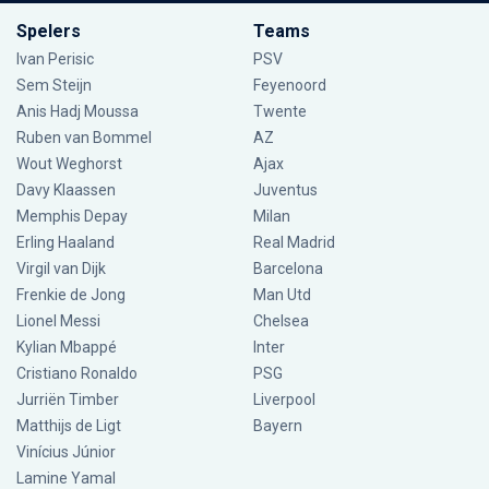
Spelers
Teams
Ivan Perisic
PSV
Sem Steijn
Feyenoord
Anis Hadj Moussa
Twente
Ruben van Bommel
AZ
Wout Weghorst
Ajax
Davy Klaassen
Juventus
Memphis Depay
Milan
Erling Haaland
Real Madrid
Virgil van Dijk
Barcelona
Frenkie de Jong
Man Utd
Lionel Messi
Chelsea
Kylian Mbappé
Inter
Cristiano Ronaldo
PSG
Jurriën Timber
Liverpool
Matthijs de Ligt
Bayern
Vinícius Júnior
Lamine Yamal