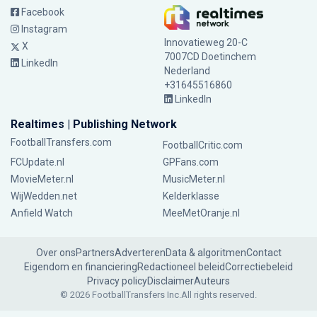
Facebook
Instagram
Innovatieweg 20-C
X
7007CD Doetinchem
LinkedIn
Nederland
+31645516860
LinkedIn
Realtimes | Publishing Network
FootballTransfers.com
FootballCritic.com
FCUpdate.nl
GPFans.com
MovieMeter.nl
MusicMeter.nl
WijWedden.net
Kelderklasse
Anfield Watch
MeeMetOranje.nl
Over ons
Partners
Adverteren
Data & algoritmen
Contact
Eigendom en financiering
Redactioneel beleid
Correctiebeleid
Privacy policy
Disclaimer
Auteurs
© 2026 FootballTransfers Inc.
All rights reserved.