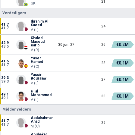
21
GK
Verdedigers
Ibrahim Al
41.7
Saeed
24
41.7
V (L)
Khaled
Masoud
42.9
€0.2M
30 jun. 27
26
Karib
43.5
V (R)
Yaser
41.5
Hamed
€0.1M
28
41.7
V (C)
Yassir
39.3
Boussawi
€0.1M
27
39.3
V (L)
Hilal
49.1
Mohammed
€0.1M
33
49.1
V (L)
Middenvelders
Abdulrahman
41.7
Anad
29
41.7
M (C)
Abubakar