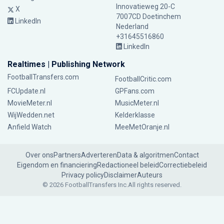
Innovatieweg 20-C
X
7007CD Doetinchem
LinkedIn
Nederland
+31645516860
LinkedIn
Realtimes | Publishing Network
FootballTransfers.com
FootballCritic.com
FCUpdate.nl
GPFans.com
MovieMeter.nl
MusicMeter.nl
WijWedden.net
Kelderklasse
Anfield Watch
MeeMetOranje.nl
Over ons
Partners
Adverteren
Data & algoritmen
Contact
Eigendom en financiering
Redactioneel beleid
Correctiebeleid
Privacy policy
Disclaimer
Auteurs
© 2026 FootballTransfers Inc.
All rights reserved.