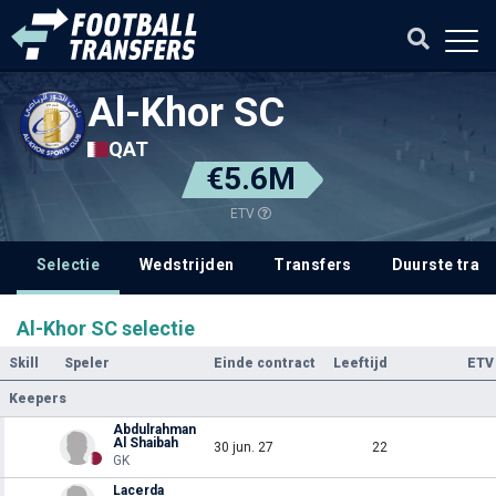
Al-Khor SC
QAT
€5.6M
ETV
Selectie
Wedstrijden
Transfers
Duurste tran
Al-Khor SC selectie
Skill
Speler
Einde contract
Leeftijd
ETV
Keepers
Abdulrahman
Al Shaibah
30 jun. 27
22
GK
Lacerda