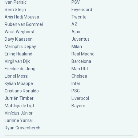
Ivan Perisic
PSV
Sem Steijn
Feyenoord
Anis Hadj Moussa
Twente
Ruben van Bommel
AZ
Wout Weghorst
Ajax
Davy Klaassen
Juventus
Memphis Depay
Milan
Erling Haaland
Real Madrid
Virgil van Dijk
Barcelona
Frenkie de Jong
Man Utd
Lionel Messi
Chelsea
Kylian Mbappé
Inter
Cristiano Ronaldo
PSG
Jurriën Timber
Liverpool
Matthijs de Ligt
Bayern
Vinícius Júnior
Lamine Yamal
Ryan Gravenberch