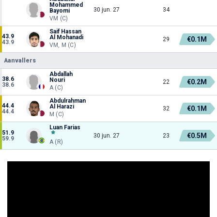
Mohammed
30 jun. 27
34
Bayomi
VM (C)
Saif Hassan
43.9
Al Mohanadi
€0.1M
29
43.9
VM, M (C)
Aanvallers
Abdallah
38.6
Nouri
€0.2M
22
38.6
A (C)
Abdulrahman
44.4
Al Harazi
€0.1M
32
44.4
M (C)
Luan Farias
51.9
€0.5M
30 jun. 27
23
59.9
A (R)