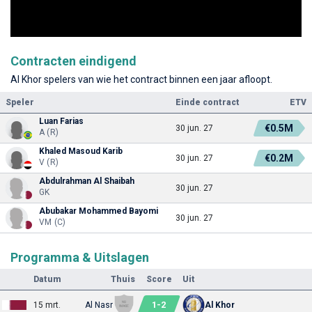
Contracten eindigend
Al Khor spelers van wie het contract binnen een jaar afloopt.
Speler
Einde contract
ETV
Luan Farias
€0.5M
30 jun. 27
A (R)
Khaled Masoud Karib
€0.2M
30 jun. 27
V (R)
Abdulrahman Al Shaibah
30 jun. 27
GK
Abubakar Mohammed Bayomi
30 jun. 27
VM (C)
Programma & Uitslagen
Datum
Thuis
Score
Uit
1
-
2
15 mrt.
Al Nasr
Al Khor