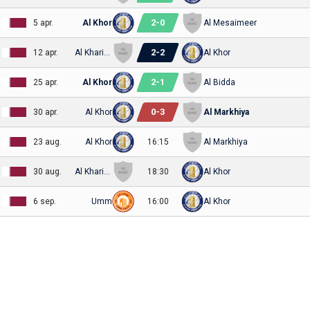
2
-
0
5 apr.
Al Khor
Al Mesaimeer
2
-
2
12 apr.
Al Kharitiyath
Al Khor
2
-
1
25 apr.
Al Khor
Al Bidda
0
-
3
30 apr.
Al Khor
Al Markhiya
23 aug.
Al Khor
16:15
Al Markhiya
30 aug.
Al Kharitiyath
18:30
Al Khor
6 sep.
Umm
16:00
Al Khor