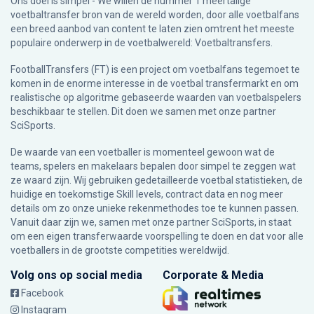
Ons doel is simpel - We willen de nummer 1 meertalige
voetbaltransfer bron van de wereld worden, door alle voetbalfans
een breed aanbod van content te laten zien omtrent het meeste
populaire onderwerp in de voetbalwereld: Voetbaltransfers.
FootballTransfers (FT) is een project om voetbalfans tegemoet te
komen in de enorme interesse in de voetbal transfermarkt en om
realistische op algoritme gebaseerde waarden van voetbalspelers
beschikbaar te stellen. Dit doen we samen met onze partner
SciSports
.
De waarde van een voetballer is momenteel gewoon wat de
teams, spelers en makelaars bepalen door simpel te zeggen wat
ze waard zijn. Wij gebruiken gedetailleerde voetbal statistieken, de
huidige en toekomstige Skill levels, contract data en nog meer
details om zo onze unieke rekenmethodes toe te kunnen passen.
Vanuit daar zijn we, samen met onze partner SciSports, in staat
om een eigen transferwaarde voorspelling te doen en dat voor alle
voetballers in de grootste competities wereldwijd.
Volg ons op social media
Corporate & Media
Facebook
Instagram