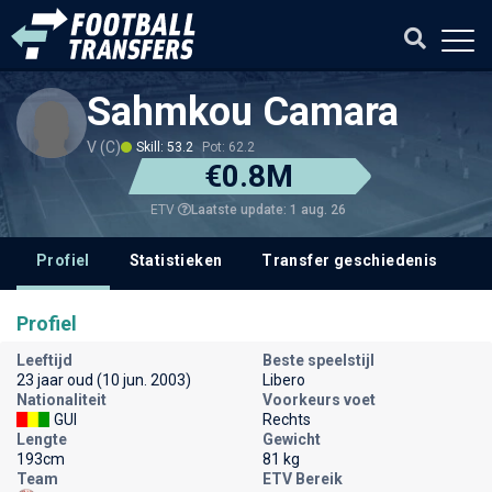
Sahmkou Camara
V (C)
Skill: 53.2
Pot: 62.2
€0.8M
Laatste update: 1 aug. 26
ETV
Profiel
Statistieken
Transfer geschiedenis
V
Profiel
Leeftijd
Beste speelstijl
23 jaar oud (10 jun. 2003)
Libero
Nationaliteit
Voorkeurs voet
GUI
Rechts
Lengte
Gewicht
193cm
81 kg
Team
ETV Bereik