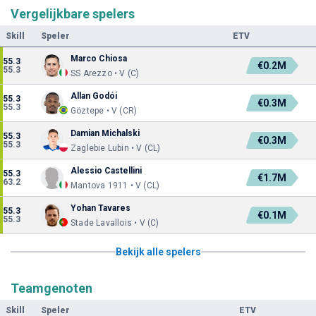
Vergelijkbare spelers
Skill
Speler
ETV
Marco Chiosa
55.3
€0.2M
55.3
SS Arezzo • V (C)
Allan Godói
55.3
€0.3M
55.3
Göztepe • V (CR)
Damian Michalski
55.3
€0.3M
55.3
Zaglebie Lubin • V (CL)
Alessio Castellini
55.3
€1.7M
63.2
Mantova 1911 • V (CL)
Yohan Tavares
55.3
€0.1M
55.3
Stade Lavallois • V (C)
Bekijk alle spelers
Teamgenoten
Skill
Speler
ETV