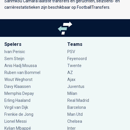
Sahmkou Camara laatste transfers en geruchten, seizoens- en
carrièrestatistieken zijn beschikbaar op FootballTransfers.
Spelers
Teams
Ivan Perisic
PSV
Sem Steijn
Feyenoord
Anis Hadj Moussa
Twente
Ruben van Bommel
AZ
Wout Weghorst
Ajax
Davy Klaassen
Juventus
Memphis Depay
Milan
Erling Haaland
Real Madrid
Virgil van Dijk
Barcelona
Frenkie de Jong
Man Utd
Lionel Messi
Chelsea
Kylian Mbappé
Inter