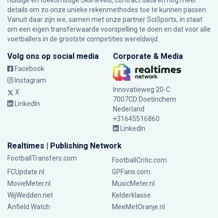
huidige en toekomstige Skill levels, contract data en nog meer
details om zo onze unieke rekenmethodes toe te kunnen passen.
Vanuit daar zijn we, samen met onze partner SciSports, in staat
om een eigen transferwaarde voorspelling te doen en dat voor alle
voetballers in de grootste competities wereldwijd.
Volg ons op social media
Corporate & Media
Facebook
Instagram
Innovatieweg 20-C
X
7007CD Doetinchem
LinkedIn
Nederland
+31645516860
LinkedIn
Realtimes | Publishing Network
FootballTransfers.com
FootballCritic.com
FCUpdate.nl
GPFans.com
MovieMeter.nl
MusicMeter.nl
WijWedden.net
Kelderklasse
Anfield Watch
MeeMetOranje.nl