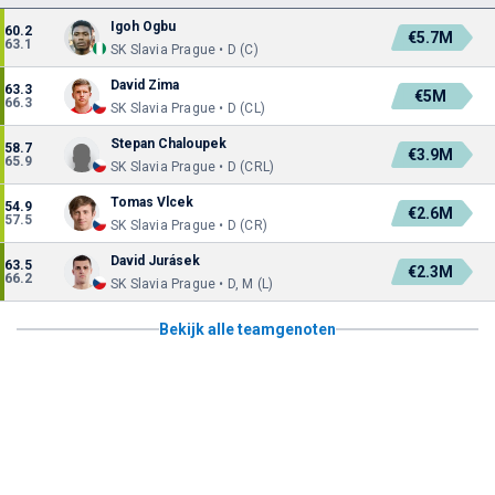
Igoh Ogbu
60.2
€5.7M
63.1
SK Slavia Prague • D (C)
David Zima
63.3
€5M
66.3
SK Slavia Prague • D (CL)
Stepan Chaloupek
58.7
€3.9M
65.9
SK Slavia Prague • D (CRL)
Tomas Vlcek
54.9
€2.6M
57.5
SK Slavia Prague • D (CR)
David Jurásek
63.5
€2.3M
66.2
SK Slavia Prague • D, M (L)
Bekijk alle teamgenoten