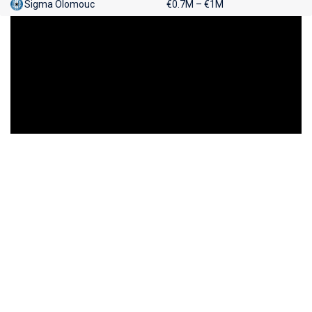
Sigma Olomouc
€0.7M – €1M