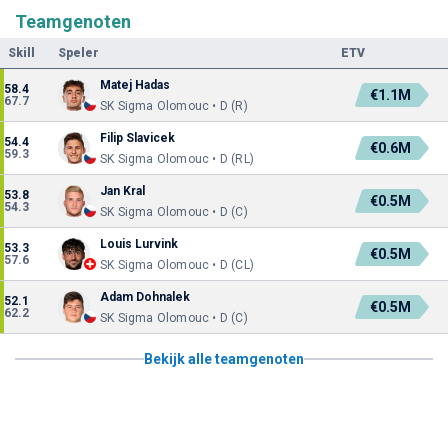
Teamgenoten
Skill
Speler
ETV
Matej Hadas
58.4
€1.1M
67.7
SK Sigma Olomouc • D (R)
Filip Slavicek
54.4
€0.6M
59.3
SK Sigma Olomouc • D (RL)
Jan Kral
53.8
€0.5M
54.3
SK Sigma Olomouc • D (C)
Louis Lurvink
53.3
€0.5M
57.6
SK Sigma Olomouc • D (CL)
Adam Dohnalek
52.1
€0.5M
62.2
SK Sigma Olomouc • D (C)
Bekijk alle teamgenoten