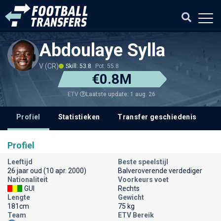
Abdoulaye Sylla
V (CR)
Skill: 53.8
Pot: 55.8
€0.8M
Laatste update: 1 aug. 26
ETV
Profiel
Statistieken
Transfer geschiedenis
V
Profiel
Leeftijd
Beste speelstijl
26 jaar oud (10 apr. 2000)
Balveroverende verdediger
Nationaliteit
Voorkeurs voet
GUI
Rechts
Lengte
Gewicht
181cm
75 kg
Team
ETV Bereik