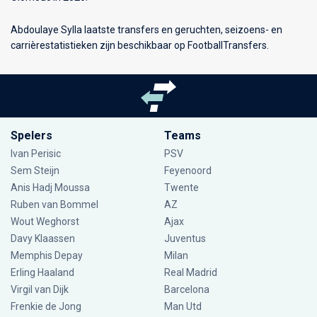
Abdoulaye Sylla laatste transfers en geruchten, seizoens- en
carrièrestatistieken zijn beschikbaar op FootballTransfers.
Spelers
Teams
Ivan Perisic
PSV
Sem Steijn
Feyenoord
Anis Hadj Moussa
Twente
Ruben van Bommel
AZ
Wout Weghorst
Ajax
Davy Klaassen
Juventus
Memphis Depay
Milan
Erling Haaland
Real Madrid
Virgil van Dijk
Barcelona
Frenkie de Jong
Man Utd