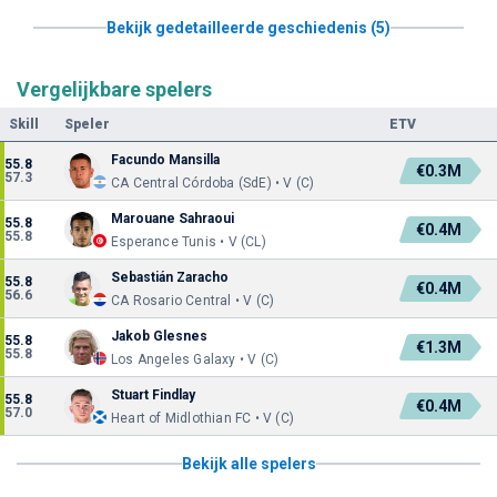
Bekijk gedetailleerde geschiedenis (5)
Vergelijkbare spelers
Skill
Speler
ETV
Facundo Mansilla
55.8
€0.3M
57.3
CA Central Córdoba (SdE) • V (C)
Marouane Sahraoui
55.8
€0.4M
55.8
Esperance Tunis • V (CL)
Sebastián Zaracho
55.8
€0.4M
56.6
CA Rosario Central • V (C)
Jakob Glesnes
55.8
€1.3M
55.8
Los Angeles Galaxy • V (C)
Stuart Findlay
55.8
€0.4M
57.0
Heart of Midlothian FC • V (C)
Bekijk alle spelers