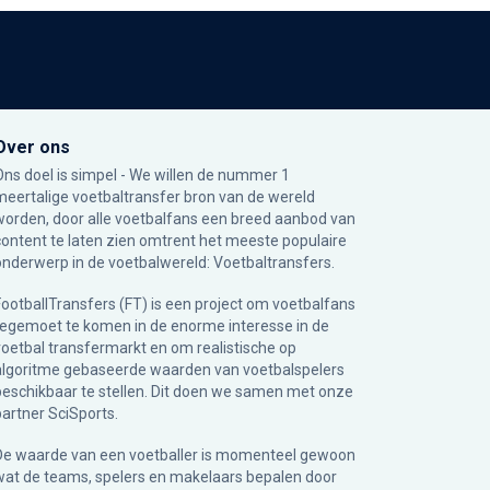
Over ons
Ons doel is simpel - We willen de nummer 1
meertalige voetbaltransfer bron van de wereld
worden, door alle voetbalfans een breed aanbod van
content te laten zien omtrent het meeste populaire
onderwerp in de voetbalwereld: Voetbaltransfers.
FootballTransfers (FT) is een project om voetbalfans
tegemoet te komen in de enorme interesse in de
voetbal transfermarkt en om realistische op
algoritme gebaseerde waarden van voetbalspelers
beschikbaar te stellen. Dit doen we samen met onze
partner
SciSports
.
De waarde van een voetballer is momenteel gewoon
wat de teams, spelers en makelaars bepalen door