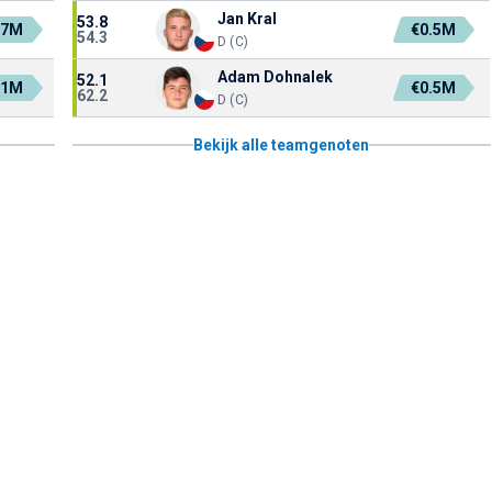
Jan Kral
53.8
.7M
€0.5M
54.3
D (C)
Adam Dohnalek
52.1
.1M
€0.5M
62.2
D (C)
Bekijk alle teamgenoten