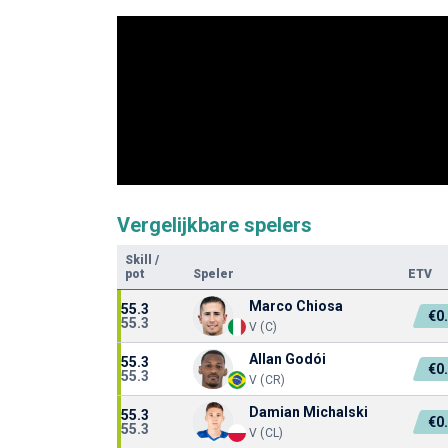
Vergelijkbare spelers
Skill
/
pot
Speler
ETV
Marco Chiosa
55.3
€0
55.3
V (C)
Allan Godói
55.3
€0
55.3
V (CR)
Damian Michalski
55.3
€0
55.3
V (CL)