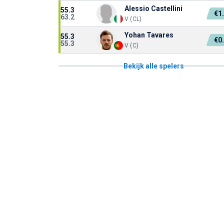
Alessio Castellini
55.3
€1
63.2
V (CL)
Yohan Tavares
55.3
€0
55.3
V (C)
Bekijk alle spelers