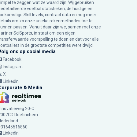
simpel te zeggen wat ze waard zijn. Wij gebruiken
gedetailleerde voetbal statistieken, de huidige en
toekomstige Skill levels, contract data en nog meer
details om zo onze unieke rekenmethodes toe te
kunnen passen. Vanuit daar zijn we, samen met onze
partner SciSports, in staat om een eigen
transferwaarde voorspelling te doen en dat voor alle
voetballers in de grootste competities wereldwijd.
Volg ons op social media
Facebook
Instagram
X
LinkedIn
Corporate & Media
Innovatieweg 20-C
7007CD Doetinchem
Nederland
+31645516860
LinkedIn