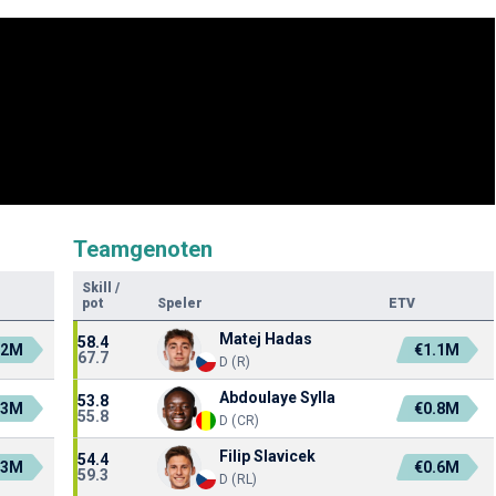
Teamgenoten
Skill
/
pot
Speler
ETV
Matej Hadas
58.4
.2M
€1.1M
67.7
D (R)
Abdoulaye Sylla
53.8
.3M
€0.8M
55.8
D (CR)
Filip Slavicek
54.4
.3M
€0.6M
59.3
D (RL)