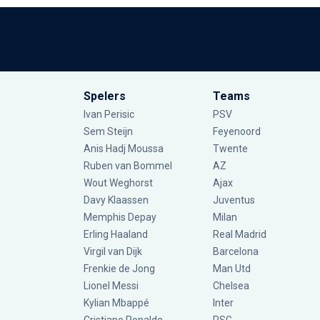
Spelers
Teams
Ivan Perisic
PSV
Sem Steijn
Feyenoord
Anis Hadj Moussa
Twente
Ruben van Bommel
AZ
Wout Weghorst
Ajax
Davy Klaassen
Juventus
Memphis Depay
Milan
Erling Haaland
Real Madrid
Virgil van Dijk
Barcelona
Frenkie de Jong
Man Utd
Lionel Messi
Chelsea
Kylian Mbappé
Inter