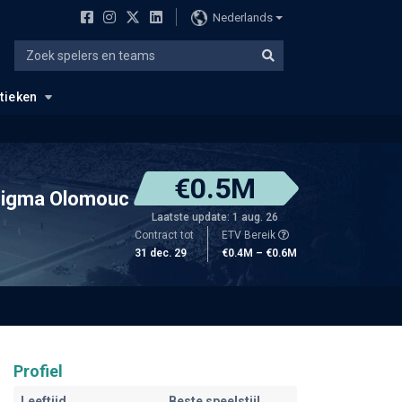
Nederlands
stieken
€0.5M
igma Olomouc
Laatste update: 1 aug. 26
Contract tot
ETV Bereik
31 dec. 29
€0.4M – €0.6M
Profiel
Leeftijd
Beste speelstijl