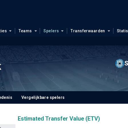
ties
Teams
Spelers
Transferwaarden
Stati
S
k
edenis
Vergelijkbare spelers
Estimated Transfer Value (ETV)