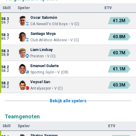
Skill
Speler
ETV
Oscar Salomón
58.3
€1.2M
59.7
CA Newell's Old Boys • V (C)
Santiago Moya
58.3
€0.8M
65.7
Club Atlético Aldosivi • V (C)
Liam Lindsay
58.3
€0.7M
58.8
Preston • V (C)
Emanuel Gularte
58.2
€1.1M
58.2
Sporting Gijón • V (CR)
Veysel Sarı
58.2
€0.3M
58.2
Antalyaspor • V (C)
Bekijk alle spelers
Teamgenoten
Skill
Speler
ETV
Stratos Svarnas