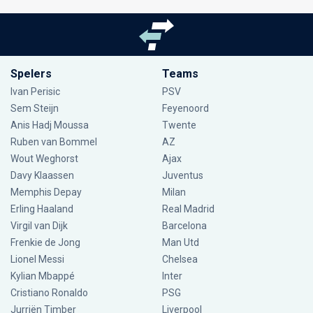
Spelers
Teams
Ivan Perisic
PSV
Sem Steijn
Feyenoord
Anis Hadj Moussa
Twente
Ruben van Bommel
AZ
Wout Weghorst
Ajax
Davy Klaassen
Juventus
Memphis Depay
Milan
Erling Haaland
Real Madrid
Virgil van Dijk
Barcelona
Frenkie de Jong
Man Utd
Lionel Messi
Chelsea
Kylian Mbappé
Inter
Cristiano Ronaldo
PSG
Jurriën Timber
Liverpool