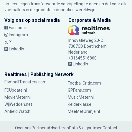
om een eigen transferwaarde voorspelling te doen en dat voor alle
voetballers in de grootste competities wereldwijd.
Volg ons op social media
Corporate & Media
Facebook
Instagram
Innovatieweg 20-C
X
7007CD Doetinchem
LinkedIn
Nederland
+31645516860
LinkedIn
Realtimes | Publishing Network
FootballTransfers.com
FootballCritic.com
FCUpdate.nl
GPFans.com
MovieMeter.nl
MusicMeter.nl
WijWedden.net
Kelderklasse
Anfield Watch
MeeMetOranje.nl
Over ons
Partners
Adverteren
Data & algoritmen
Contact