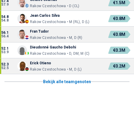
57.4
€1.5M
57.9
Rakow Czestochowa • D (CL)
Jean Carlos Silva
54.8
€0.8M
54.8
Rakow Czestochowa • M (RL), D (L)
Fran Tudor
56.1
€0.8M
56.4
Rakow Czestochowa • M, D (R)
Dieudonné Gaucho Debohi
52.1
€0.3M
53.9
Rakow Czestochowa • D, DM, M (C)
Erick Otieno
52.3
€0.2M
52.5
Rakow Czestochowa • M, D (L)
Bekijk alle teamgenoten