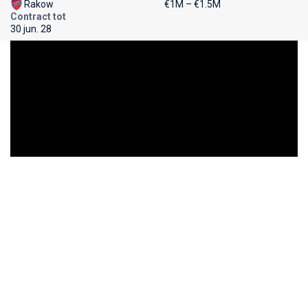
Rakow
€1M – €1.5M
Contract tot
30 jun. 28