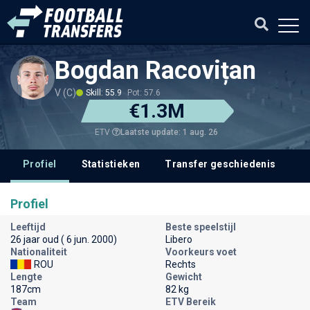
Bogdan Racovițan
V (C)
Skill: 55.9
Pot: 57.6
€1.3M
Laatste update: 1 aug. 26
ETV
Profiel
Statistieken
Transfer geschiedenis
V
Profiel
Leeftijd
Beste speelstijl
26 jaar oud ( 6 jun. 2000)
Libero
Nationaliteit
Voorkeurs voet
ROU
Rechts
Lengte
Gewicht
187cm
82 kg
Team
ETV Bereik