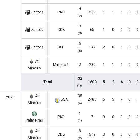
4
Santos
PAO
232
1
1
1
0
0
(2)
3
Santos
CDB
65
1
0
0
0
0
(3)
6
Santos
CSU
147
2
0
1
0
0
(5)
Atl
3
Mineiro 1
239
1
1
1
0
0
Mineiro
32
Total
1600
5
2
6
0
0
(16)
Atl
35
2025
BSA
2483
6
5
4
0
1
Mineiro
(6)
1
PAO
7
0
0
0
0
0
Palmeiras
(1)
Atl
8
CDB
549
3
0
0
0
0
Mineiro
(2)