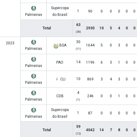
Supercopa
1
90
0
0
0
0
0
Palmeiras
do Brasil
63
Total
2930
10
5
4
0
0
(36)
30
2023
BSA
1644
5
0
3
0
0
Palmeiras
(11)
14
PAO
1196
6
3
1
0
0
Palmeiras
10
CLI
869
3
4
3
0
0
Palmeiras
4
CDB
246
0
0
1
0
0
Palmeiras
(1)
Supercopa
1
87
0
0
0
0
0
Palmeiras
do Brasil
59
Total
4042
14
7
8
0
0
(12)