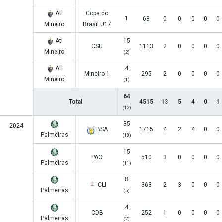
Atl
Copa do
1
68
0
0
0
0
0
Mineiro
Brasil U17
Atl
15
CSU
1113
2
0
0
0
0
Mineiro
(2)
Atl
4
Mineiro 1
295
2
0
0
0
0
Mineiro
(1)
64
Total
4515
13
5
4
0
1
(12)
35
2024
BSA
1715
4
2
4
0
0
Palmeiras
(18)
15
PAO
510
3
0
0
0
0
Palmeiras
(11)
8
CLI
363
2
3
0
0
0
Palmeiras
(5)
4
CDB
252
1
0
0
0
0
Palmeiras
(2)