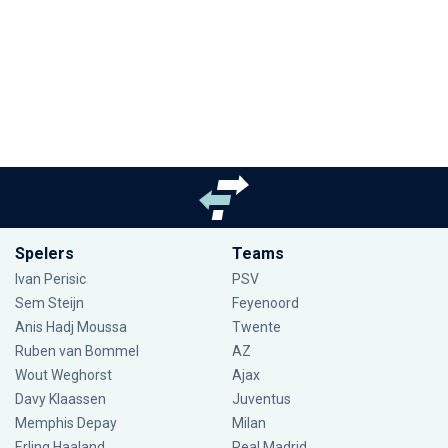
Spelers
Teams
Ivan Perisic
PSV
Sem Steijn
Feyenoord
Anis Hadj Moussa
Twente
Ruben van Bommel
AZ
Wout Weghorst
Ajax
Davy Klaassen
Juventus
Memphis Depay
Milan
Erling Haaland
Real Madrid