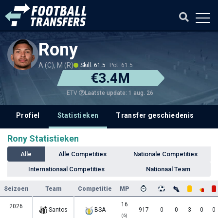
Rony
A (C), M (R)
Skill: 61.5
Pot: 61.5
€3.4M
Laatste update: 1 aug. 26
ETV
Profiel
Statistieken
Transfer geschiedenis
V
Rony Statistieken
Alle
Alle Competities
Nationale Competities
Internationaal Competities
Nationaal Team
Seizoen
Team
Competitie
MP
16
2026
Santos
BSA
917
0
0
3
0
0
(6)