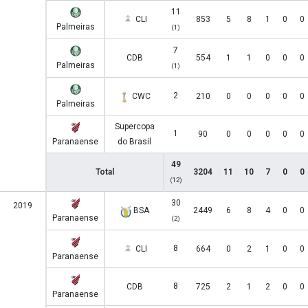
11
CLI
853
5
8
1
0
0
Palmeiras
(1)
7
CDB
554
1
1
0
0
0
Palmeiras
(1)
2
CWC
210
0
0
0
0
0
Palmeiras
Supercopa
1
90
0
0
0
0
0
Paranaense
do Brasil
49
Total
3204
11
10
7
0
0
(12)
30
2019
BSA
2449
6
8
4
0
0
Paranaense
(2)
8
CLI
664
0
2
1
0
0
Paranaense
8
CDB
725
2
1
2
0
0
Paranaense