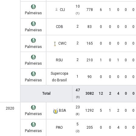
10
CLI
778
6
1
0
0
0
Palmeiras
(1)
2
CDB
83
0
0
0
0
0
Palmeiras
2
CWC
165
0
0
0
0
0
Palmeiras
2
RSU
210
1
0
1
0
0
Palmeiras
Supercopa
1
90
0
0
0
0
0
Palmeiras
do Brasil
47
Total
3082
12
2
4
0
0
(9)
23
2020
BSA
1292
5
1
2
0
0
Palmeiras
(8)
5
PAO
205
0
0
4
0
0
Palmeiras
(2)