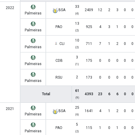
33
2022
BSA
2409
12
2
3
0
0
Palmeiras
(4)
13
PAO
925
4
3
1
0
0
Palmeiras
(2)
10
CLI
711
7
1
2
0
0
Palmeiras
(2)
3
CDB
175
0
0
0
0
0
Palmeiras
(1)
2
RSU
173
0
0
0
0
0
Palmeiras
61
Total
4393
23
6
6
0
0
(9)
25
2021
BSA
1641
4
1
2
0
0
Palmeiras
(6)
5
PAO
115
1
0
1
0
0
Palmeiras
(2)