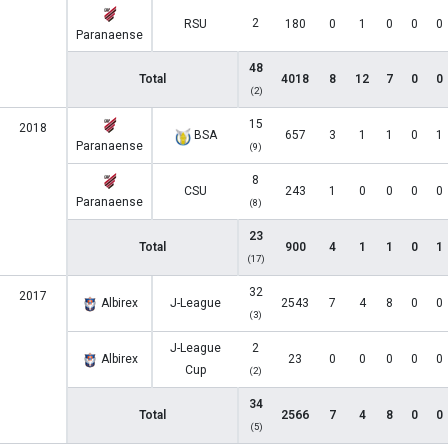
2
RSU
180
0
1
0
0
0
Paranaense
48
Total
4018
8
12
7
0
0
(2)
15
2018
BSA
657
3
1
1
0
1
Paranaense
(9)
8
CSU
243
1
0
0
0
0
Paranaense
(8)
23
Total
900
4
1
1
0
1
(17)
32
2017
Albirex
J-League
2543
7
4
8
0
0
(3)
J-League
2
Albirex
23
0
0
0
0
0
Cup
(2)
34
Total
2566
7
4
8
0
0
(5)