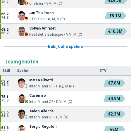
€29.5M
78.7
Chelsea • VM, M (C)
Jan Thielmann
68.2
€5.1M
74.8
1.FC Köln • A, M, V (R)
Sofyan Amrabat
68.2
€10.3M
68.2
Real Betis Balompié • VM, M (C)
Bekijk alle spelers
Teamgenoten
Skill
Speler
ETV
Mateo Silvetti
62.2
€7.8M
74.0
Inter Miami CF • F (L), M (R)
Casemiro
75.1
€4.9M
75.8
Inter Miami CF • DM, M (C)
Tadeo Allende
63.6
€2.3M
64.6
Inter Miami CF • F, M (R)
Sergio Reguilón
61.6
€2M