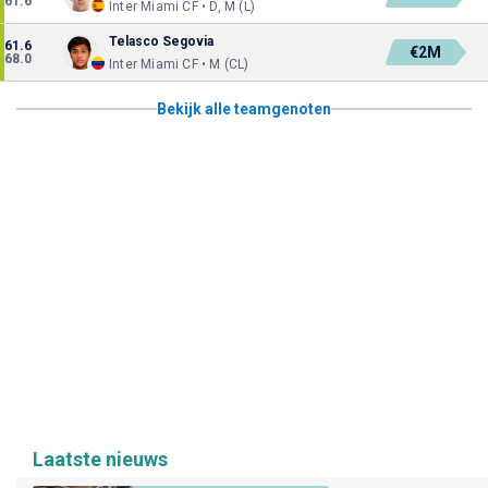
61.6
Inter Miami CF • D, M (L)
Telasco Segovia
61.6
€2M
68.0
Inter Miami CF • M (CL)
Bekijk alle teamgenoten
Laatste nieuws