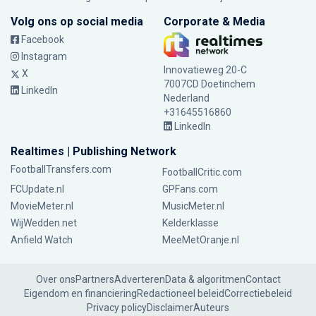
Volg ons op social media
Corporate & Media
Facebook
Instagram
Innovatieweg 20-C
X
7007CD Doetinchem
LinkedIn
Nederland
+31645516860
LinkedIn
Realtimes | Publishing Network
FootballTransfers.com
FootballCritic.com
FCUpdate.nl
GPFans.com
MovieMeter.nl
MusicMeter.nl
WijWedden.net
Kelderklasse
Anfield Watch
MeeMetOranje.nl
Over ons
Partners
Adverteren
Data & algoritmen
Contact
Eigendom en financiering
Redactioneel beleid
Correctiebeleid
Privacy policy
Disclaimer
Auteurs