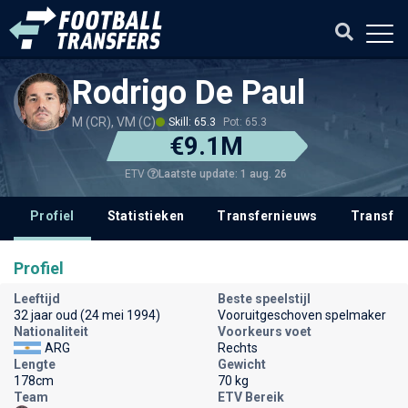
Rodrigo De Paul
M (CR), VM (C)
Skill: 65.3
Pot: 65.3
€9.1M
Laatste update: 1 aug. 26
ETV
Profiel
Statistieken
Transfernieuws
Transfer
Profiel
Leeftijd
Beste speelstijl
32 jaar oud (24 mei 1994)
Vooruitgeschoven spelmaker
Nationaliteit
Voorkeurs voet
ARG
Rechts
Lengte
Gewicht
178cm
70 kg
Team
ETV Bereik