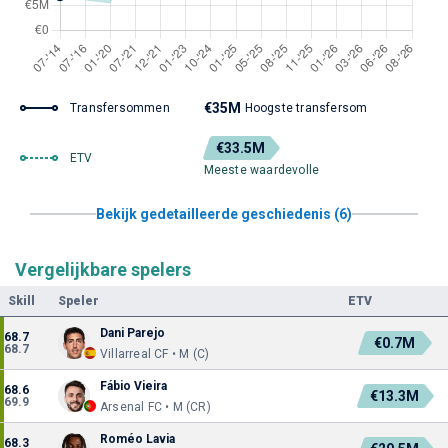
€35M
Transfersommen
Hoogste transfersom
€33.5M
ETV
Meeste waardevolle
Bekijk gedetailleerde geschiedenis (6)
Vergelijkbare spelers
Skill
Speler
ETV
Dani Parejo
68.7
€0.7M
68.7
Villarreal CF • M (C)
Fábio Vieira
68.6
€13.3M
69.9
Arsenal FC • M (CR)
Roméo Lavia
68.3