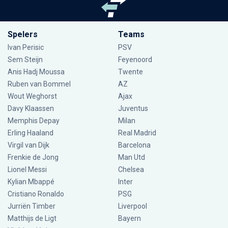
Spelers
Teams
Ivan Perisic
PSV
Sem Steijn
Feyenoord
Anis Hadj Moussa
Twente
Ruben van Bommel
AZ
Wout Weghorst
Ajax
Davy Klaassen
Juventus
Memphis Depay
Milan
Erling Haaland
Real Madrid
Virgil van Dijk
Barcelona
Frenkie de Jong
Man Utd
Lionel Messi
Chelsea
Kylian Mbappé
Inter
Cristiano Ronaldo
PSG
Jurriën Timber
Liverpool
Matthijs de Ligt
Bayern