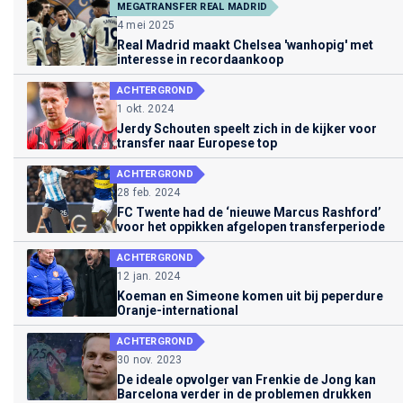
MEGATRANSFER REAL MADRID
4 mei 2025
Real Madrid maakt Chelsea 'wanhopig' met
interesse in recordaankoop
ACHTERGROND
1 okt. 2024
Jerdy Schouten speelt zich in de kijker voor
transfer naar Europese top
ACHTERGROND
28 feb. 2024
FC Twente had de ‘nieuwe Marcus Rashford’
voor het oppikken afgelopen transferperiode
ACHTERGROND
12 jan. 2024
Koeman en Simeone komen uit bij peperdure
Oranje-international
ACHTERGROND
30 nov. 2023
De ideale opvolger van Frenkie de Jong kan
Barcelona verder in de problemen drukken