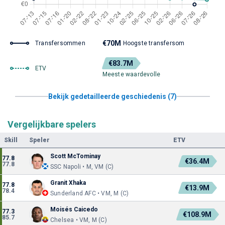
€70M
Transfersommen
Hoogste transfersom
€83.7M
ETV
Meeste waardevolle
Bekijk gedetailleerde geschiedenis (7)
Vergelijkbare spelers
Skill
Speler
ETV
Scott McTominay
77.8
€36.4M
77.8
SSC Napoli • M, VM (C)
Granit Xhaka
77.8
€13.9M
78.4
Sunderland AFC • VM, M (C)
Moisés Caicedo
77.3
€108.9M
85.7
Chelsea • VM, M (C)