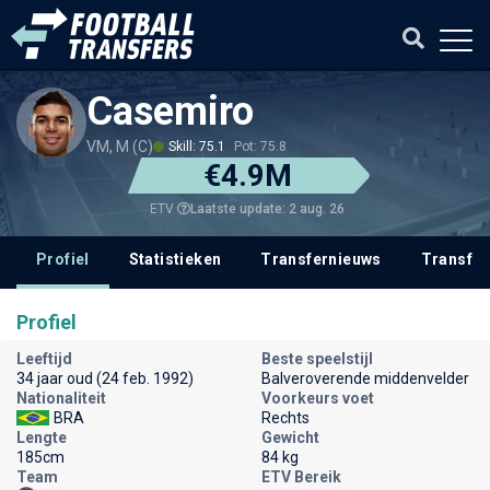
Casemiro
VM, M (C)
Skill: 75.1
Pot: 75.8
€4.9M
Laatste update: 2 aug. 26
ETV
Profiel
Statistieken
Transfernieuws
Transfer
Profiel
Leeftijd
Beste speelstijl
34 jaar oud (24 feb. 1992)
Balveroverende middenvelder
Nationaliteit
Voorkeurs voet
BRA
Rechts
Lengte
Gewicht
185cm
84 kg
Team
ETV Bereik