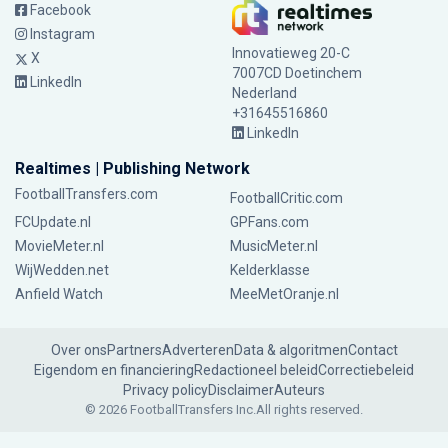
Facebook
Instagram
Innovatieweg 20-C
X
7007CD Doetinchem
LinkedIn
Nederland
+31645516860
LinkedIn
Realtimes | Publishing Network
FootballTransfers.com
FootballCritic.com
FCUpdate.nl
GPFans.com
MovieMeter.nl
MusicMeter.nl
WijWedden.net
Kelderklasse
Anfield Watch
MeeMetOranje.nl
Over ons
Partners
Adverteren
Data & algoritmen
Contact
Eigendom en financiering
Redactioneel beleid
Correctiebeleid
Privacy policy
Disclaimer
Auteurs
© 2026 FootballTransfers Inc.
All rights reserved.