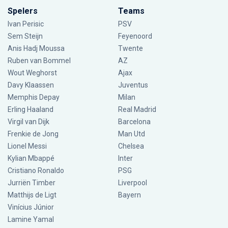
Spelers
Teams
Ivan Perisic
PSV
Sem Steijn
Feyenoord
Anis Hadj Moussa
Twente
Ruben van Bommel
AZ
Wout Weghorst
Ajax
Davy Klaassen
Juventus
Memphis Depay
Milan
Erling Haaland
Real Madrid
Virgil van Dijk
Barcelona
Frenkie de Jong
Man Utd
Lionel Messi
Chelsea
Kylian Mbappé
Inter
Cristiano Ronaldo
PSG
Jurriën Timber
Liverpool
Matthijs de Ligt
Bayern
Vinícius Júnior
Lamine Yamal