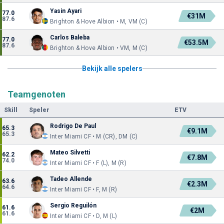
Yasin Ayari
77.0
€31M
87.6
Brighton & Hove Albion • M, VM (C)
Carlos Baleba
77.0
€53.5M
87.6
Brighton & Hove Albion • VM, M (C)
Bekijk alle spelers
Teamgenoten
Skill
Speler
ETV
Rodrigo De Paul
65.3
€9.1M
65.3
Inter Miami CF • M (CR), DM (C)
Mateo Silvetti
62.2
€7.8M
74.0
Inter Miami CF • F (L), M (R)
Tadeo Allende
63.6
€2.3M
64.6
Inter Miami CF • F, M (R)
Sergio Reguilón
61.6
€2M
61.6
Inter Miami CF • D, M (L)