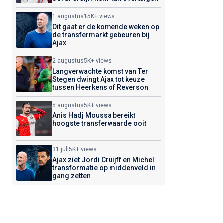
1 augustus
15K+ views
Dit gaat er de komende weken op
de transfermarkt gebeuren bij
Ajax
2 augustus
5K+ views
Langverwachte komst van Ter
Stegen dwingt Ajax tot keuze
tussen Heerkens of Reverson
5 augustus
5K+ views
Anis Hadj Moussa bereikt
hoogste transferwaarde ooit
31 juli
5K+ views
Ajax ziet Jordi Cruijff en Michel
transformatie op middenveld in
gang zetten