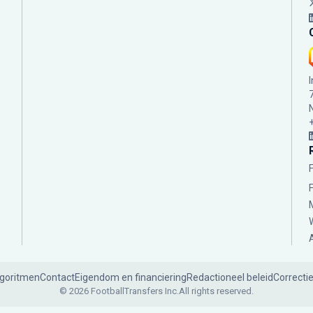
lgoritmen
Contact
Eigendom en financiering
Redactioneel beleid
Correcti
© 2026 FootballTransfers Inc.
All rights reserved.