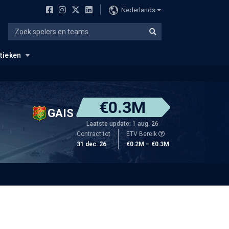
Nederlands
stieken
€0.3M
GAIS
Laatste update: 1 aug. 26
Contract tot
ETV Bereik
31 dec. 26
€0.2M – €0.3M