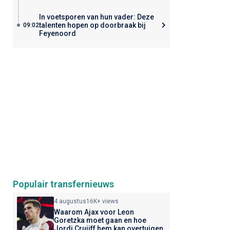
In voetsporen van hun vader: Deze
talenten hopen op doorbraak bij
09:02
Feyenoord
Populair transfernieuws
4 augustus
16K+ views
Waarom Ajax voor Leon
Goretzka moet gaan en hoe
Jordi Cruijff hem kan overtuigen