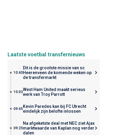
Laatste voetbal transfernieuws
Dit is de grootste missie van sc
Heerenveen de komende weken op
10:40
de transfermarkt
West Ham United maakt serieus
10:03
werk van Troy Parrott
Kevin Paredes kan bij FC Utrecht
09:45
eindelijk zijn belofte inlossen
Na afgeketste deal met NEC ziet Ajax
marktwaarde van Kaplan nog verder
09:25
dalen