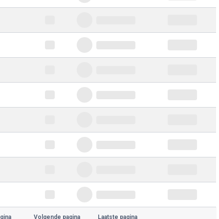
gina
Volgende pagina
Laatste pagina