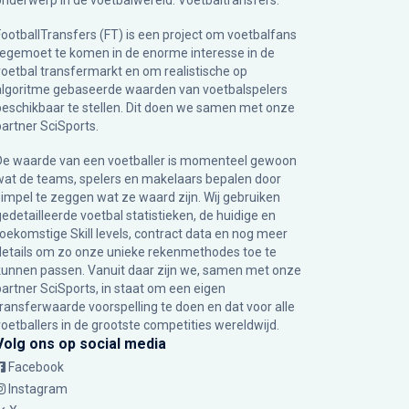
onderwerp in de voetbalwereld: Voetbaltransfers.
FootballTransfers (FT) is een project om voetbalfans
tegemoet te komen in de enorme interesse in de
voetbal transfermarkt en om realistische op
algoritme gebaseerde waarden van voetbalspelers
beschikbaar te stellen. Dit doen we samen met onze
partner
SciSports
.
De waarde van een voetballer is momenteel gewoon
wat de teams, spelers en makelaars bepalen door
simpel te zeggen wat ze waard zijn. Wij gebruiken
gedetailleerde voetbal statistieken, de huidige en
toekomstige Skill levels, contract data en nog meer
details om zo onze unieke rekenmethodes toe te
kunnen passen. Vanuit daar zijn we, samen met onze
partner SciSports, in staat om een eigen
transferwaarde voorspelling te doen en dat voor alle
voetballers in de grootste competities wereldwijd.
Volg ons op social media
Facebook
Instagram