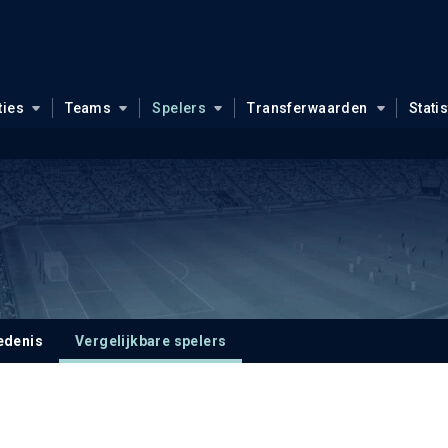
ties
Teams
Spelers
Transferwaarden
Stati
edenis
Vergelijkbare spelers