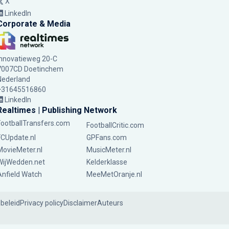
X
LinkedIn
Corporate & Media
Innovatieweg 20-C
7007CD Doetinchem
Nederland
+31645516860
LinkedIn
Realtimes | Publishing Network
FootballTransfers.com
FootballCritic.com
FCUpdate.nl
GPFans.com
MovieMeter.nl
MusicMeter.nl
WijWedden.net
Kelderklasse
Anfield Watch
MeeMetOranje.nl
ebeleid
Privacy policy
Disclaimer
Auteurs