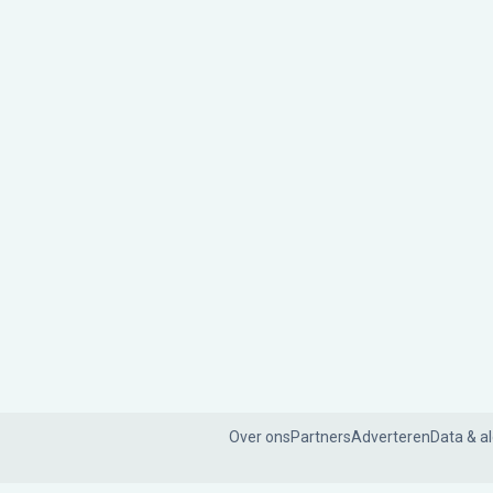
Over ons
Partners
Adverteren
Data & a