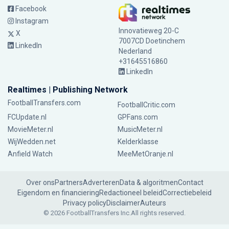
Facebook
Instagram
Innovatieweg 20-C
X
7007CD Doetinchem
LinkedIn
Nederland
+31645516860
LinkedIn
Realtimes | Publishing Network
FootballTransfers.com
FootballCritic.com
FCUpdate.nl
GPFans.com
MovieMeter.nl
MusicMeter.nl
WijWedden.net
Kelderklasse
Anfield Watch
MeeMetOranje.nl
Over ons
Partners
Adverteren
Data & algoritmen
Contact
Eigendom en financiering
Redactioneel beleid
Correctiebeleid
Privacy policy
Disclaimer
Auteurs
© 2026 FootballTransfers Inc.
All rights reserved.