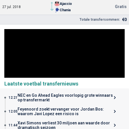
Ajaccio
Gratis
27 jul. 2018
Chania
€0
Totale transfersommen:
Laatste voetbal transfernieuws
NEC en Go Ahead Eagles voorlopig grote winnaars
12:21
op transfermarkt
Feyenoord zoekt vervanger voor Jordan Bos:
12:05
waarom Javi Lopez een risico is
Xavi Simons verliest 30 miljoen aan waarde door
11:44
dramatisch seizoen