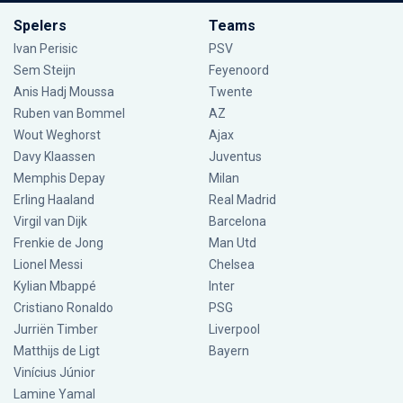
Spelers
Teams
Ivan Perisic
PSV
Sem Steijn
Feyenoord
Anis Hadj Moussa
Twente
Ruben van Bommel
AZ
Wout Weghorst
Ajax
Davy Klaassen
Juventus
Memphis Depay
Milan
Erling Haaland
Real Madrid
Virgil van Dijk
Barcelona
Frenkie de Jong
Man Utd
Lionel Messi
Chelsea
Kylian Mbappé
Inter
Cristiano Ronaldo
PSG
Jurriën Timber
Liverpool
Matthijs de Ligt
Bayern
Vinícius Júnior
Lamine Yamal