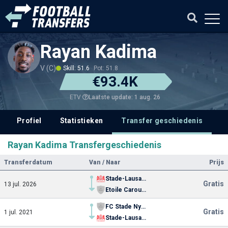
Rayan Kadima
V (C)
Skill: 51.6
Pot: 51.8
€93.4K
Laatste update: 1 aug. 26
ETV
Profiel
Statistieken
Transfer geschiedenis
V
Rayan Kadima Transfergeschiedenis
Transferdatum
Van / Naar
Prijs
Stade-Lausanne
Gratis
13 jul. 2026
Etoile Carouge FC
FC Stade Nyonnais
Gratis
1 jul. 2021
Stade-Lausanne