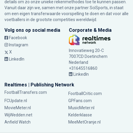
details om zo onze unieke rekenmethodes toe te kunnen passen.
Vanuit daar zijn we, samen met onze partner SciSports, in staat
om een eigen transferwaarde voorspelling te doen en dat voor alle
voetballers in de grootste competities wereldwijd.
Volg ons op social media
Corporate & Media
Facebook
Instagram
Innovatieweg 20-C
X
7007CD Doetinchem
LinkedIn
Nederland
+31645516860
LinkedIn
Realtimes | Publishing Network
FootballTransfers.com
FootballCritic.com
FCUpdate.nl
GPFans.com
MovieMeter.nl
MusicMeter.nl
WijWedden.net
Kelderklasse
Anfield Watch
MeeMetOranje.nl