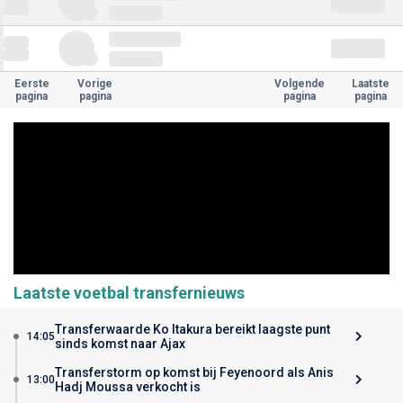
Eerste
Vorige
Volgende
Laatste
pagina
pagina
pagina
pagina
Laatste voetbal transfernieuws
Transferwaarde Ko Itakura bereikt laagste punt
14:05
sinds komst naar Ajax
Transferstorm op komst bij Feyenoord als Anis
13:00
Hadj Moussa verkocht is