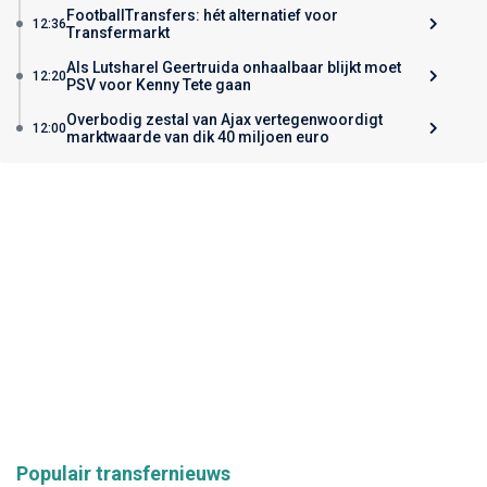
FootballTransfers: hét alternatief voor
12:36
Transfermarkt
Als Lutsharel Geertruida onhaalbaar blijkt moet
12:20
PSV voor Kenny Tete gaan
Overbodig zestal van Ajax vertegenwoordigt
12:00
marktwaarde van dik 40 miljoen euro
Populair transfernieuws