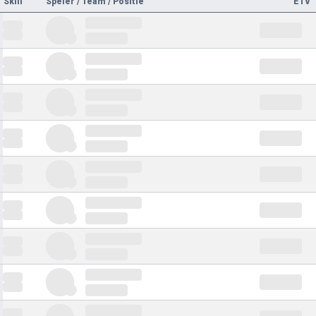
Skill
Speler / Team / Positie
ETV