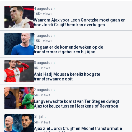
4 augustus
16K+ views
Waarom Ajax voor Leon Goretzka moet gaan en
hoe Jordi Cruijff hem kan overtuigen
1 augustus
15K+ views
Dit gaat er de komende weken op de
transfermarkt gebeuren bij Ajax
5 augustus
8K+ views
Anis Hadj Moussa bereikt hoogste
transferwaarde ooit
2 augustus
5K+ views
Langverwachte komst van Ter Stegen dwingt
Ajax tot keuze tussen Heerkens of Reverson
31 juli
5K+ views
Ajax ziet Jordi Cruijff en Michel transformatie