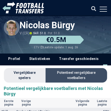
Nicolas Bürgy
V (CR)
Skill: 51.0
Pot: 51.0
€0.5M
Laatste update: 1 aug. 26
ETV
Profiel
Statistieken
Transfer geschiedenis
V
Vergelijkbare
Potentieel vergelijkbare
spelers
voetballers
Potentieel vergelijkbare voetballers met Nicolas
Bürgy
Eerste
Vorige
Volgende
Laatste
pagina
pagina
pagina
pagina