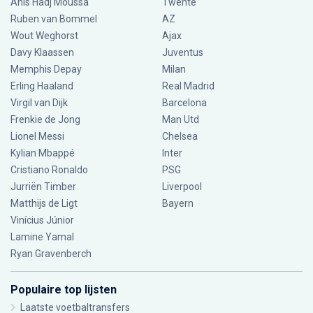
Anis Hadj Moussa
Twente
Ruben van Bommel
AZ
Wout Weghorst
Ajax
Davy Klaassen
Juventus
Memphis Depay
Milan
Erling Haaland
Real Madrid
Virgil van Dijk
Barcelona
Frenkie de Jong
Man Utd
Lionel Messi
Chelsea
Kylian Mbappé
Inter
Cristiano Ronaldo
PSG
Jurriën Timber
Liverpool
Matthijs de Ligt
Bayern
Vinícius Júnior
Lamine Yamal
Ryan Gravenberch
Populaire top lijsten
Laatste voetbaltransfers