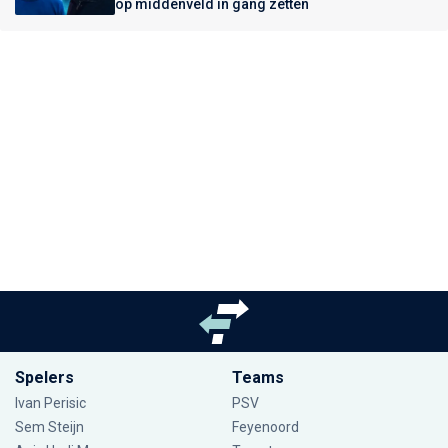
op middenveld in gang zetten
Spelers
Teams
Ivan Perisic
PSV
Sem Steijn
Feyenoord