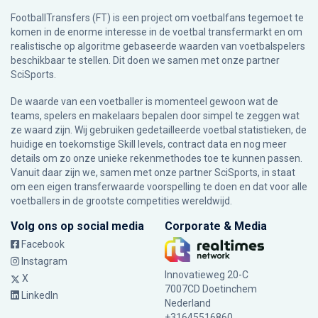
FootballTransfers (FT) is een project om voetbalfans tegemoet te
komen in de enorme interesse in de voetbal transfermarkt en om
realistische op algoritme gebaseerde waarden van voetbalspelers
beschikbaar te stellen. Dit doen we samen met onze partner
SciSports
.
De waarde van een voetballer is momenteel gewoon wat de
teams, spelers en makelaars bepalen door simpel te zeggen wat
ze waard zijn. Wij gebruiken gedetailleerde voetbal statistieken, de
huidige en toekomstige Skill levels, contract data en nog meer
details om zo onze unieke rekenmethodes toe te kunnen passen.
Vanuit daar zijn we, samen met onze partner SciSports, in staat
om een eigen transferwaarde voorspelling te doen en dat voor alle
voetballers in de grootste competities wereldwijd.
Volg ons op social media
Corporate & Media
Facebook
Instagram
Innovatieweg 20-C
X
7007CD Doetinchem
LinkedIn
Nederland
+31645516860