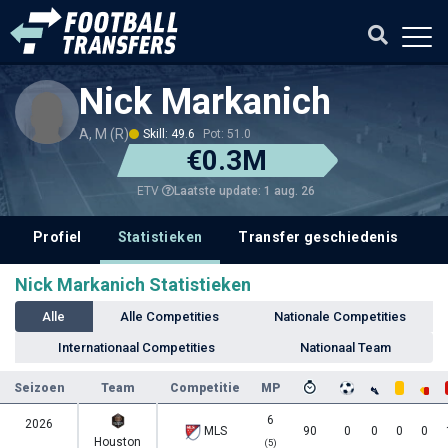
Nick Markanich
A, M (R)
Skill: 49.6
Pot: 51.0
€0.3M
Laatste update: 1 aug. 26
ETV
Profiel
Statistieken
Transfer geschiedenis
V
Nick Markanich Statistieken
Alle
Alle Competities
Nationale Competities
Internationaal Competities
Nationaal Team
Seizoen
Team
Competitie
MP
6
2026
MLS
90
0
0
0
0
Houston
(5)