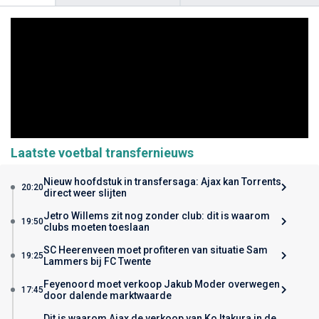
Laatste voetbal transfernieuws
Nieuw hoofdstuk in transfersaga: Ajax kan Torrents
20:20
direct weer slijten
Jetro Willems zit nog zonder club: dit is waarom
19:50
clubs moeten toeslaan
SC Heerenveen moet profiteren van situatie Sam
19:25
Lammers bij FC Twente
Feyenoord moet verkoop Jakub Moder overwegen
17:45
door dalende marktwaarde
Dit is waarom Ajax de verkoop van Ko Itakura in de