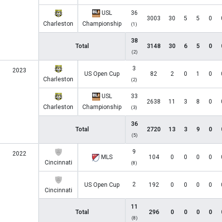
USL
36
3003
30
5
5
0
Charleston
Championship
(1)
38
Total
3148
30
6
5
0
(2)
3
2023
US Open Cup
82
2
0
1
0
Charleston
(2)
USL
33
2638
11
3
8
0
Charleston
Championship
(3)
36
Total
2720
13
3
9
0
(5)
9
2022
MLS
104
0
0
0
0
Cincinnati
(8)
2
US Open Cup
192
0
0
0
0
Cincinnati
11
Total
296
0
0
0
0
(8)