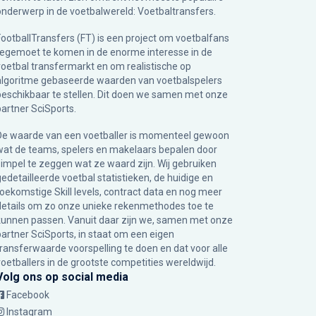
onderwerp in de voetbalwereld: Voetbaltransfers.
FootballTransfers (FT) is een project om voetbalfans
tegemoet te komen in de enorme interesse in de
voetbal transfermarkt en om realistische op
algoritme gebaseerde waarden van voetbalspelers
beschikbaar te stellen. Dit doen we samen met onze
partner
SciSports
.
De waarde van een voetballer is momenteel gewoon
wat de teams, spelers en makelaars bepalen door
simpel te zeggen wat ze waard zijn. Wij gebruiken
gedetailleerde voetbal statistieken, de huidige en
toekomstige Skill levels, contract data en nog meer
details om zo onze unieke rekenmethodes toe te
kunnen passen. Vanuit daar zijn we, samen met onze
partner SciSports, in staat om een eigen
transferwaarde voorspelling te doen en dat voor alle
voetballers in de grootste competities wereldwijd.
Volg ons op social media
Facebook
Instagram