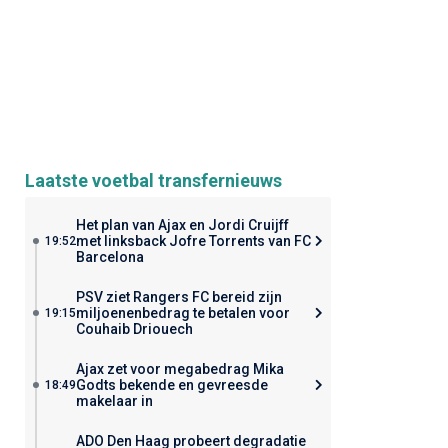
Laatste voetbal transfernieuws
Het plan van Ajax en Jordi Cruijff
met linksback Jofre Torrents van FC
19:52
Barcelona
PSV ziet Rangers FC bereid zijn
miljoenenbedrag te betalen voor
19:15
Couhaib Driouech
Ajax zet voor megabedrag Mika
Godts bekende en gevreesde
18:49
makelaar in
ADO Den Haag probeert degradatie