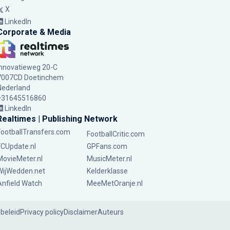
X
LinkedIn
Corporate & Media
Innovatieweg 20-C
7007CD Doetinchem
Nederland
+31645516860
LinkedIn
Realtimes | Publishing Network
FootballTransfers.com
FootballCritic.com
FCUpdate.nl
GPFans.com
MovieMeter.nl
MusicMeter.nl
WijWedden.net
Kelderklasse
Anfield Watch
MeeMetOranje.nl
ebeleid
Privacy policy
Disclaimer
Auteurs