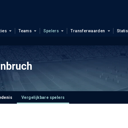
ties
Teams
Spelers
Transferwaarden
Stati
enbruch
edenis
Vergelijkbare spelers