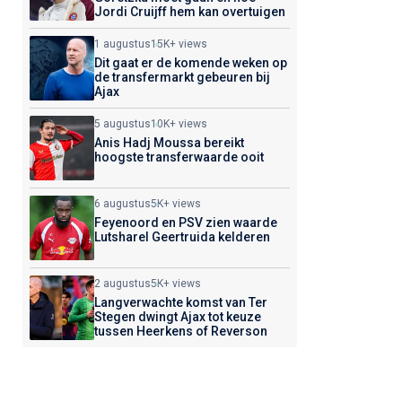
Jordi Cruijff hem kan overtuigen
1 augustus
15K+ views
Dit gaat er de komende weken op
de transfermarkt gebeuren bij
Ajax
5 augustus
10K+ views
Anis Hadj Moussa bereikt
hoogste transferwaarde ooit
6 augustus
5K+ views
Feyenoord en PSV zien waarde
Lutsharel Geertruida kelderen
2 augustus
5K+ views
Langverwachte komst van Ter
Stegen dwingt Ajax tot keuze
tussen Heerkens of Reverson