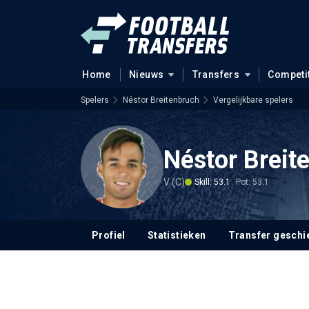
Home
Nieuws
Transfers
Competi
Spelers
Néstor Breitenbruch
Vergelijkbare spelers
Néstor Breit
V (C)
Skill: 53.1
Pot: 53.1
Profiel
Statistieken
Transfer geschi