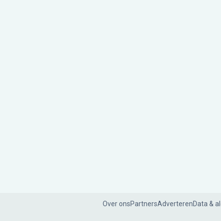
Over ons
Partners
Adverteren
Data & a