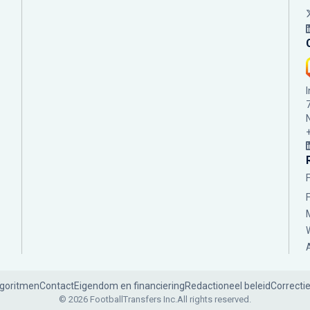
lgoritmen
Contact
Eigendom en financiering
Redactioneel beleid
Correcti
© 2026 FootballTransfers Inc.
All rights reserved.