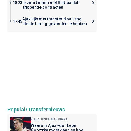
te voorkomen met flink aantal
18:23
aflopende contracten
Ajax lijkt met transfer Noa Lang
17:45
ideale timing gevonden te hebben
Populair transfernieuws
4 augustus
16K+ views
Waarom Ajax voor Leon
Goretzka moet gaan en hoe