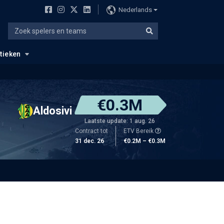
Nederlands
stieken
€0.3M
Aldosivi
Laatste update: 1 aug. 26
Contract tot
ETV Bereik
31 dec. 26
€0.2M – €0.3M