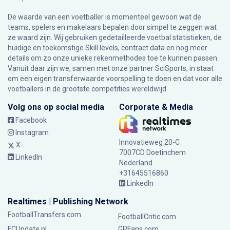
De waarde van een voetballer is momenteel gewoon wat de
teams, spelers en makelaars bepalen door simpel te zeggen wat
ze waard zijn. Wij gebruiken gedetailleerde voetbal statistieken, de
huidige en toekomstige Skill levels, contract data en nog meer
details om zo onze unieke rekenmethodes toe te kunnen passen.
Vanuit daar zijn we, samen met onze partner SciSports, in staat
om een eigen transferwaarde voorspelling te doen en dat voor alle
voetballers in de grootste competities wereldwijd.
Volg ons op social media
Corporate & Media
Facebook
Instagram
Innovatieweg 20-C
X
7007CD Doetinchem
LinkedIn
Nederland
+31645516860
LinkedIn
Realtimes | Publishing Network
FootballTransfers.com
FootballCritic.com
FCUpdate.nl
GPFans.com