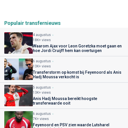
Populair transfernieuws
4 augustus
18K+ views
Waarom Ajax voor Leon Goretzka moet gaan en
hoe Jordi Cruijff hem kan overtuigen
6 augustus
13K+ views
Transferstorm op komst bij Feyenoord als Anis
Hadj Moussa verkocht is
5 augustus
13K+ views
Anis Hadj Moussa bereikt hoogste
transferwaarde ooit
6 augustus
7K+ views
Feyenoord en PSV zien waarde Lutsharel