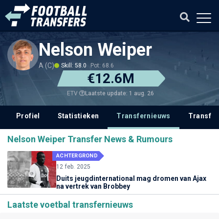
Nelson Weiper
A (C)
Skill: 58.0
Pot: 68.6
€12.6M
Laatste update: 1 aug. 26
ETV
Profiel
Statistieken
Transfernieuws
Transfer
Nelson Weiper Transfer News & Rumours
ACHTERGROND
12 feb. 2025
Duits jeugdinternational mag dromen van Ajax
na vertrek van Brobbey
Laatste voetbal transfernieuws