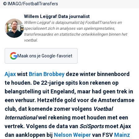
© IMAGO/FootballTransfers
Willem Leijgraf
|
Data journalist
Willem Leijgraf is datajournalist bij FootballTransfers en
specialiseert zich in analyses van spelersprestaties,
transferwaardes en statistische ontwikkelingen binnen het
voetbal.
Maak ons je Google-favoriet
Ajax
wist
Brian Brobbey
deze winter binnenboord
te houden. De 22-jarige spits kon rekenen op
belangstelling uit Engeland, maar had geen trek in
een verhuur. Hetzelfde gold voor de Amsterdamse
club, dat komende zomer volgens
Voetbal
International
wel rekening moet houden met een
vertrek. Volgens de data van
SciSports
moet Ajax
dan aankloppen bij
Nelson Weiper
van FSV
Mainz