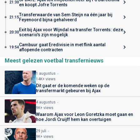
21:30
en koopt Jofre Torrents
Transferwaarde van Sem Steijn na één jaar bij
21:15
Feyenoord bijna gehalveerd
Exit bij Ajax voor Wijndal na transfer Torrents: deze
20:30
scenario's zijn mogelijk
Cambuur gaat Eredivisie in met flink aantal
19:54
aflopende contracten
Meest gelezen voetbal transfernieuws
1 augustus
14K+ views
Dit gaat er de komende weken op de
transfermarkt gebeuren bij Ajax
4 augustus
9K+ views
Waarom Ajax voor Leon Goretzka moet gaan en
hoe Jordi Cruijff hem kan overtuigen
29 juli
9K+ views