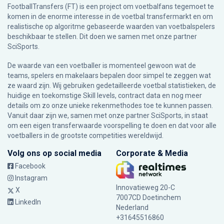
FootballTransfers (FT) is een project om voetbalfans tegemoet te
komen in de enorme interesse in de voetbal transfermarkt en om
realistische op algoritme gebaseerde waarden van voetbalspelers
beschikbaar te stellen. Dit doen we samen met onze partner
SciSports
.
De waarde van een voetballer is momenteel gewoon wat de
teams, spelers en makelaars bepalen door simpel te zeggen wat
ze waard zijn. Wij gebruiken gedetailleerde voetbal statistieken, de
huidige en toekomstige Skill levels, contract data en nog meer
details om zo onze unieke rekenmethodes toe te kunnen passen.
Vanuit daar zijn we, samen met onze partner SciSports, in staat
om een eigen transferwaarde voorspelling te doen en dat voor alle
voetballers in de grootste competities wereldwijd.
Volg ons op social media
Corporate & Media
Facebook
Instagram
Innovatieweg 20-C
X
7007CD Doetinchem
LinkedIn
Nederland
+31645516860