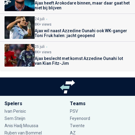
Ajax heeft Arokodare binnen, maar daar gaat het
niet bij blijven
24 juli
8K+ views
Ajax wil naast Azzedine Ounahi ook WK-ganger
Toni Fruk halen: jacht geopend
25 juli
8K+ views
Ajax beslecht met komst Azzedine Ounahi lot
van Kian Fitz-Jim
Spelers
Teams
Ivan Perisic
PSV
Sem Steijn
Feyenoord
Anis Hadj Moussa
Twente
Ruben van Bommel
AZ