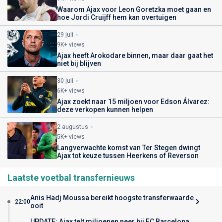
Waarom Ajax voor Leon Goretzka moet gaan en
hoe Jordi Cruijff hem kan overtuigen
29 juli
9K+ views
Ajax heeft Arokodare binnen, maar daar gaat het
niet bij blijven
30 juli
6K+ views
Ajax zoekt naar 15 miljoen voor Edson Álvarez:
deze verkopen kunnen helpen
2 augustus
5K+ views
Langverwachte komst van Ter Stegen dwingt
Ajax tot keuze tussen Heerkens of Reverson
Laatste voetbal transfernieuws
Anis Hadj Moussa bereikt hoogste transferwaarde
22:00
ooit
UPDATE: Ajax telt miljoenen neer bij FC Barcelona