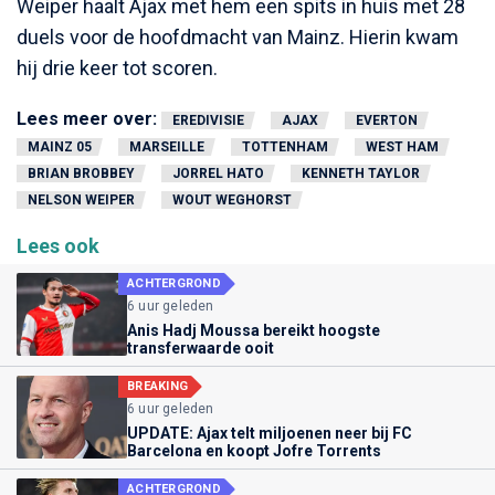
Weiper haalt Ajax met hem een spits in huis met 28
duels voor de hoofdmacht van Mainz. Hierin kwam
hij drie keer tot scoren.
Lees meer over:
EREDIVISIE
AJAX
EVERTON
MAINZ 05
MARSEILLE
TOTTENHAM
WEST HAM
BRIAN BROBBEY
JORREL HATO
KENNETH TAYLOR
NELSON WEIPER
WOUT WEGHORST
Lees ook
ACHTERGROND
6 uur geleden
Anis Hadj Moussa bereikt hoogste
transferwaarde ooit
BREAKING
6 uur geleden
UPDATE: Ajax telt miljoenen neer bij FC
Barcelona en koopt Jofre Torrents
ACHTERGROND