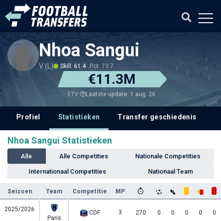
Nhoa Sangui
V (L)
Skill: 61.4
Pot: 73.7
€11.3M
Laatste update: 1 aug. 26
ETV
Profiel
Statistieken
Transfer geschiedenis
Nhoa Sangui Statistieken
Alle
Alle Competities
Nationale Competities
Internationaal Competities
Nationaal Team
Seizoen
Team
Competitie
MP
2025/2026
3
CDF
270
0
0
0
0
0
Paris