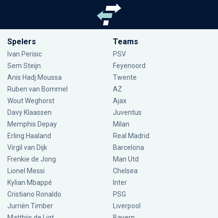
Spelers
Teams
Ivan Perisic
PSV
Sem Steijn
Feyenoord
Anis Hadj Moussa
Twente
Ruben van Bommel
AZ
Wout Weghorst
Ajax
Davy Klaassen
Juventus
Memphis Depay
Milan
Erling Haaland
Real Madrid
Virgil van Dijk
Barcelona
Frenkie de Jong
Man Utd
Lionel Messi
Chelsea
Kylian Mbappé
Inter
Cristiano Ronaldo
PSG
Jurriën Timber
Liverpool
Matthijs de Ligt
Bayern