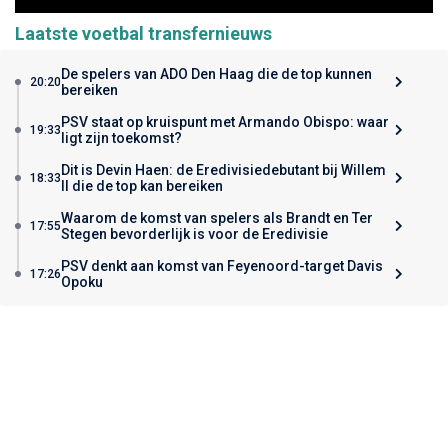
Laatste voetbal transfernieuws
De spelers van ADO Den Haag die de top kunnen
20:20
bereiken
PSV staat op kruispunt met Armando Obispo: waar
19:33
ligt zijn toekomst?
Dit is Devin Haen: de Eredivisiedebutant bij Willem
18:33
II die de top kan bereiken
Waarom de komst van spelers als Brandt en Ter
17:55
Stegen bevorderlijk is voor de Eredivisie
PSV denkt aan komst van Feyenoord-target Davis
17:26
Opoku