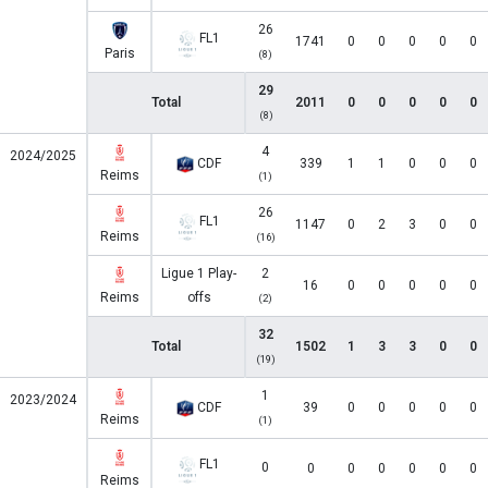
26
FL1
1741
0
0
0
0
0
Paris
(8)
29
Total
2011
0
0
0
0
0
(8)
4
2024/2025
CDF
339
1
1
0
0
0
Reims
(1)
26
FL1
1147
0
2
3
0
0
Reims
(16)
Ligue 1 Play-
2
16
0
0
0
0
0
Reims
offs
(2)
32
Total
1502
1
3
3
0
0
(19)
1
2023/2024
CDF
39
0
0
0
0
0
Reims
(1)
FL1
0
0
0
0
0
0
0
Reims