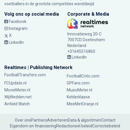
voetballers in de grootste competities wereldwijd.
Volg ons op social media
Corporate & Media
Facebook
Instagram
Innovatieweg 20-C
X
7007CD Doetinchem
LinkedIn
Nederland
+31645516860
LinkedIn
Realtimes | Publishing Network
FootballTransfers.com
FootballCritic.com
FCUpdate.nl
GPFans.com
MovieMeter.nl
MusicMeter.nl
WijWedden.net
Kelderklasse
Anfield Watch
MeeMetOranje.nl
Over ons
Partners
Adverteren
Data & algoritmen
Contact
Eigendom en financiering
Redactioneel beleid
Correctiebeleid