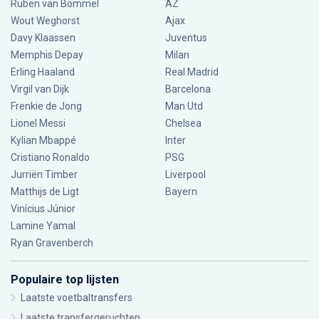
Ruben van Bommel
AZ
Wout Weghorst
Ajax
Davy Klaassen
Juventus
Memphis Depay
Milan
Erling Haaland
Real Madrid
Virgil van Dijk
Barcelona
Frenkie de Jong
Man Utd
Lionel Messi
Chelsea
Kylian Mbappé
Inter
Cristiano Ronaldo
PSG
Jurriën Timber
Liverpool
Matthijs de Ligt
Bayern
Vinícius Júnior
Lamine Yamal
Ryan Gravenberch
Populaire top lijsten
Laatste voetbaltransfers
Laatste transfergeruchten