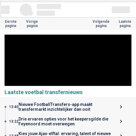
Eerste
Vorige
Volgende
Laatste
pagina
pagina
pagina
pagina
Laatste voetbal transfernieuws
Nieuwe FootballTransfers-app maakt
13:40
transfermarkt inzichtelijker dan ooit
Drie ervaren opties voor het keepersgilde die
13:22
Feyenoord moet overwegen
Kies jouw Ajax-elftal: ervaring, talent of nieuwe
12:48