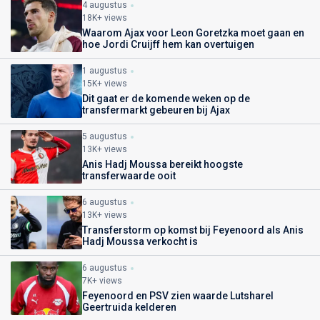
4 augustus
18K+ views
Waarom Ajax voor Leon Goretzka moet gaan en
hoe Jordi Cruijff hem kan overtuigen
1 augustus
15K+ views
Dit gaat er de komende weken op de
transfermarkt gebeuren bij Ajax
5 augustus
13K+ views
Anis Hadj Moussa bereikt hoogste
transferwaarde ooit
6 augustus
13K+ views
Transferstorm op komst bij Feyenoord als Anis
Hadj Moussa verkocht is
6 augustus
7K+ views
Feyenoord en PSV zien waarde Lutsharel
Geertruida kelderen