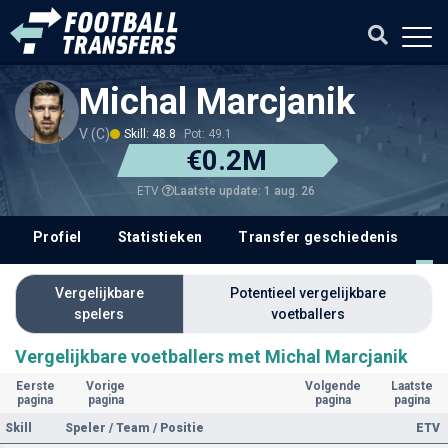
Michal Marcjanik
V (C)
Skill: 48.8
Pot: 49.1
€0.2M
Laatste update: 1 aug. 26
ETV
Profiel
Statistieken
Transfer geschiedenis
V
Vergelijkbare
Potentieel vergelijkbare
spelers
voetballers
Vergelijkbare voetballers met Michal Marcjanik
Eerste
Vorige
Volgende
Laatste
pagina
pagina
pagina
pagina
Skill
Speler / Team / Positie
ETV