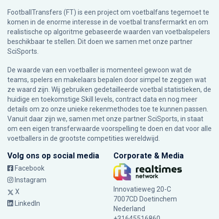
FootballTransfers (FT) is een project om voetbalfans tegemoet te
komen in de enorme interesse in de voetbal transfermarkt en om
realistische op algoritme gebaseerde waarden van voetbalspelers
beschikbaar te stellen. Dit doen we samen met onze partner
SciSports
.
De waarde van een voetballer is momenteel gewoon wat de
teams, spelers en makelaars bepalen door simpel te zeggen wat
ze waard zijn. Wij gebruiken gedetailleerde voetbal statistieken, de
huidige en toekomstige Skill levels, contract data en nog meer
details om zo onze unieke rekenmethodes toe te kunnen passen.
Vanuit daar zijn we, samen met onze partner SciSports, in staat
om een eigen transferwaarde voorspelling te doen en dat voor alle
voetballers in de grootste competities wereldwijd.
Volg ons op social media
Corporate & Media
Facebook
Instagram
Innovatieweg 20-C
X
7007CD Doetinchem
LinkedIn
Nederland
+31645516860