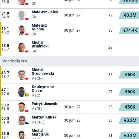
35.8
GK
Mateusz Jeleń
34.9
€0.3M
30 jun. 27
19
34.9
GK
Mateusz
46.1
Kuchta
€74.4K
30 jun. 27
30
46.2
GK
Michal
43.8
Brudnicki
29
45.7
GK
Verdedigers
Michal
43.7
Grudniewski
€60K
33
43.7
V (CR)
Souleymane
47.1
Cissé
€60K
27
47.6
V (C)
Patryk Janasik
50.2
€50K
30 jun. 27
28
51.0
V (RL)
Märten Kuusk
50.3
€0.2M
30 jun. 28
30
51.8
V (CRL)
Michal
48.8
Marcjanik
€0.2M
30 jun. 28
31
49.1