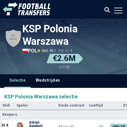
KSP Polonia
Warszawa
POL
Skill: 49.1
Pot: 51.4
€2.6M
ETV
Selectie
Wedstrijden
KSP Polonia Warszawa selectie
Skill
Speler
Einde contract
Leeftijd
E
Keepers
Adrian
35.8
Sandach
€89.3K
30 jun. 27
22