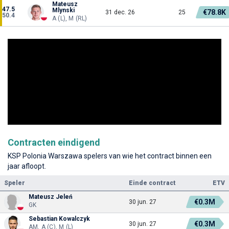
Mateusz
47.5
Mlynski
€78.8K
31 dec. 26
25
50.4
A (L), M (RL)
Contracten eindigend
KSP Polonia Warszawa spelers van wie het contract binnen een
jaar afloopt.
Speler
Einde contract
ETV
Mateusz Jeleń
€0.3M
30 jun. 27
GK
Sebastian Kowalczyk
€0.3M
30 jun. 27
AM, A (C), M (L)