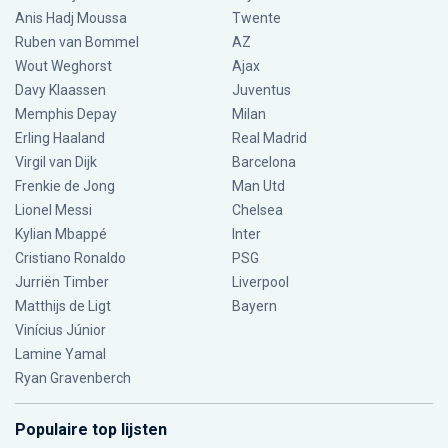
Anis Hadj Moussa
Twente
Ruben van Bommel
AZ
Wout Weghorst
Ajax
Davy Klaassen
Juventus
Memphis Depay
Milan
Erling Haaland
Real Madrid
Virgil van Dijk
Barcelona
Frenkie de Jong
Man Utd
Lionel Messi
Chelsea
Kylian Mbappé
Inter
Cristiano Ronaldo
PSG
Jurriën Timber
Liverpool
Matthijs de Ligt
Bayern
Vinícius Júnior
Lamine Yamal
Ryan Gravenberch
Populaire top lijsten