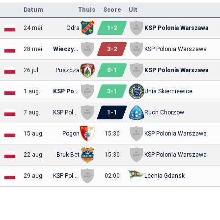
Datum
Thuis
Score
Uit
1
-
2
24 mei
Odra
KSP Polonia Warszawa
3
-
2
28 mei
Wieczysta Kraków
KSP Polonia Warszawa
0
-
1
26 jul.
Puszcza
KSP Polonia Warszawa
3
-
1
1 aug.
KSP Polonia Warszawa
Unia Skierniewice
1
-
1
7 aug.
KSP Polonia Warszawa
Ruch Chorzow
15 aug.
Pogon
15:30
KSP Polonia Warszawa
22 aug.
Bruk-Bet
15:30
KSP Polonia Warszawa
29 aug.
KSP Polonia Warszawa
02:00
Lechia Gdansk