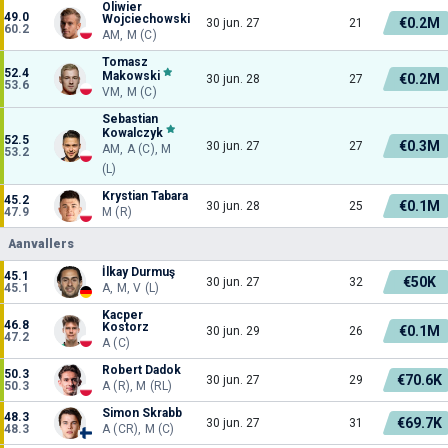
Oliwier
49.0
Wojciechowski
€0.2M
30 jun. 27
21
60.2
AM, M (C)
Tomasz
52.4
Makowski
€0.2M
30 jun. 28
27
53.6
VM, M (C)
Sebastian
Kowalczyk
52.5
€0.3M
30 jun. 27
27
AM, A (C), M
53.2
(L)
Krystian Tabara
45.2
€0.1M
30 jun. 28
25
47.9
M (R)
Aanvallers
İlkay Durmuş
45.1
€50K
30 jun. 27
32
45.1
A, M, V (L)
Kacper
46.8
Kostorz
€0.1M
30 jun. 29
26
47.2
A (C)
Robert Dadok
50.3
€70.6K
30 jun. 27
29
50.3
A (R), M (RL)
Simon Skrabb
48.3
€69.7K
30 jun. 27
31
48.3
A (CR), M (C)