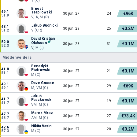
V (C)
Ernest
49.1
Terpilowski
€96K
30 jun. 27
24
51.9
V, A, M (R)
Jakub Budnicki
48.1
€0.2M
30 jun. 29
25
51.2
V (CR)
Davíd Kristján
52.0
Ólafsson
€0.1M
30 jun. 28
31
52.3
V, M (L)
Middenvelders
Benedykt
41.8
Piotrowski
€0.1M
30 jun. 27
21
51.1
M (C)
Dave Gnaase
49.1
€69K
30 jun. 27
29
49.1
M, VM (C)
Jakub
41.7
Paszkowski
€0.1M
30 jun. 27
19
41.7
VM, M (C)
Marek Mroz
47.7
€73.4K
30 jun. 27
27
48.7
AM, M (C)
Nikita Vasin
42.6
€0.2M
30 jun. 27
20
57.3
M (C)