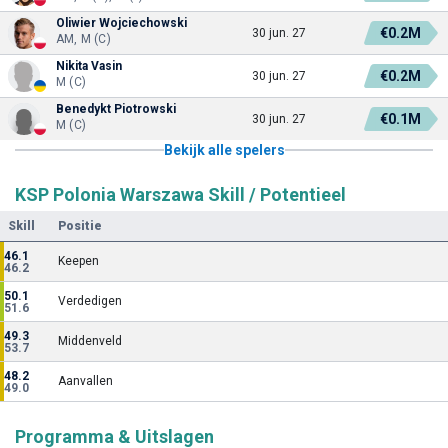
Oliwier Wojciechowski
€0.2M
30 jun. 27
AM, M (C)
Nikita Vasin
€0.2M
30 jun. 27
M (C)
Benedykt Piotrowski
€0.1M
30 jun. 27
M (C)
Bekijk alle spelers
KSP Polonia Warszawa Skill / Potentieel
Skill
Positie
46.1
Keepen
46.2
50.1
Verdedigen
51.6
49.3
Middenveld
53.7
48.2
Aanvallen
49.0
Programma & Uitslagen