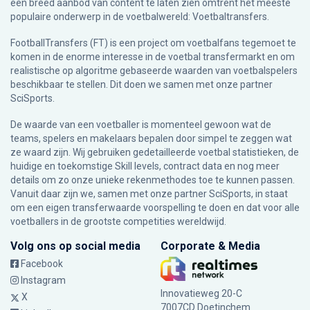
een breed aanbod van content te laten zien omtrent het meeste
populaire onderwerp in de voetbalwereld: Voetbaltransfers.
FootballTransfers (FT) is een project om voetbalfans tegemoet te
komen in de enorme interesse in de voetbal transfermarkt en om
realistische op algoritme gebaseerde waarden van voetbalspelers
beschikbaar te stellen. Dit doen we samen met onze partner
SciSports
.
De waarde van een voetballer is momenteel gewoon wat de
teams, spelers en makelaars bepalen door simpel te zeggen wat
ze waard zijn. Wij gebruiken gedetailleerde voetbal statistieken, de
huidige en toekomstige Skill levels, contract data en nog meer
details om zo onze unieke rekenmethodes toe te kunnen passen.
Vanuit daar zijn we, samen met onze partner SciSports, in staat
om een eigen transferwaarde voorspelling te doen en dat voor alle
voetballers in de grootste competities wereldwijd.
Volg ons op social media
Corporate & Media
Facebook
Instagram
Innovatieweg 20-C
X
7007CD Doetinchem