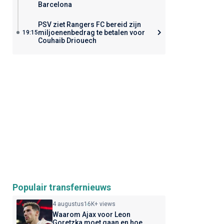
Barcelona
PSV ziet Rangers FC bereid zijn
miljoenenbedrag te betalen voor
19:15
Couhaib Driouech
Populair transfernieuws
4 augustus
16K+ views
Waarom Ajax voor Leon
Goretzka moet gaan en hoe