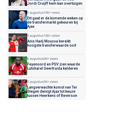
Jordi Cruijff hem kan overtuigen
1 augustus
15K+ views
Dit gaat er de komende weken op
de transfermarkt gebeuren bij
Ajax
5 augustus
10K+ views
Anis Hadj Moussa bereikt
hoogste transferwaarde ooit
6 augustus
6K+ views
Feyenoord en PSV zien waarde
Lutsharel Geertruida kelderen
2 augustus
5K+ views
Langverwachte komst van Ter
Stegen dwingt Ajax tot keuze
tussen Heerkens of Reverson