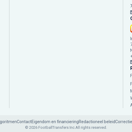
lgoritmen
Contact
Eigendom en financiering
Redactioneel beleid
Correcti
© 2026 FootballTransfers Inc.
All rights reserved.