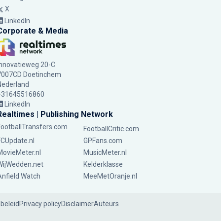
X
LinkedIn
Corporate & Media
Innovatieweg 20-C
7007CD Doetinchem
Nederland
+31645516860
LinkedIn
Realtimes | Publishing Network
FootballTransfers.com
FootballCritic.com
FCUpdate.nl
GPFans.com
MovieMeter.nl
MusicMeter.nl
WijWedden.net
Kelderklasse
Anfield Watch
MeeMetOranje.nl
ebeleid
Privacy policy
Disclaimer
Auteurs