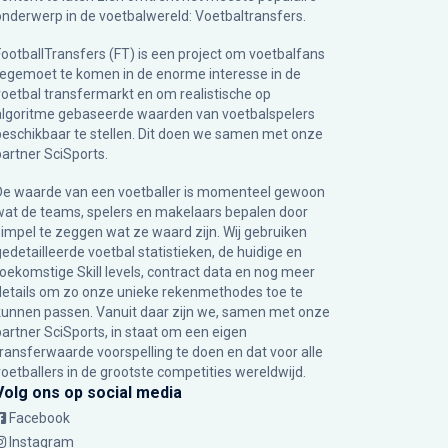
onderwerp in de voetbalwereld: Voetbaltransfers.
FootballTransfers (FT) is een project om voetbalfans
tegemoet te komen in de enorme interesse in de
voetbal transfermarkt en om realistische op
algoritme gebaseerde waarden van voetbalspelers
beschikbaar te stellen. Dit doen we samen met onze
partner
SciSports
.
De waarde van een voetballer is momenteel gewoon
wat de teams, spelers en makelaars bepalen door
simpel te zeggen wat ze waard zijn. Wij gebruiken
gedetailleerde voetbal statistieken, de huidige en
toekomstige Skill levels, contract data en nog meer
details om zo onze unieke rekenmethodes toe te
kunnen passen. Vanuit daar zijn we, samen met onze
partner SciSports, in staat om een eigen
transferwaarde voorspelling te doen en dat voor alle
voetballers in de grootste competities wereldwijd.
Volg ons op social media
Facebook
Instagram