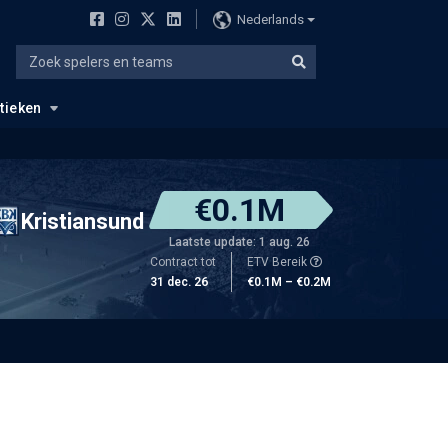
Nederlands
stieken
€0.1M
Kristiansund
Laatste update: 1 aug. 26
Contract tot
ETV Bereik
31 dec. 26
€0.1M – €0.2M