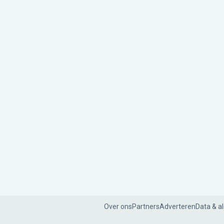
Over ons
Partners
Adverteren
Data & a