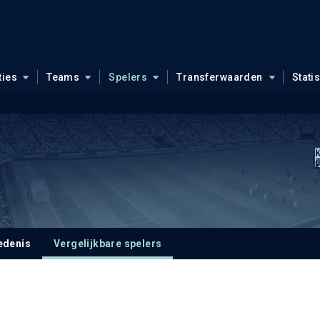
ties
Teams
Spelers
Transferwaarden
Stati
edenis
Vergelijkbare spelers