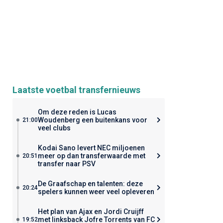
Laatste voetbal transfernieuws
Om deze reden is Lucas
Woudenberg een buitenkans voor
21:00
veel clubs
Kodai Sano levert NEC miljoenen
meer op dan transferwaarde met
20:51
transfer naar PSV
De Graafschap en talenten: deze
20:24
spelers kunnen weer veel opleveren
Het plan van Ajax en Jordi Cruijff
met linksback Jofre Torrents van FC
19:52