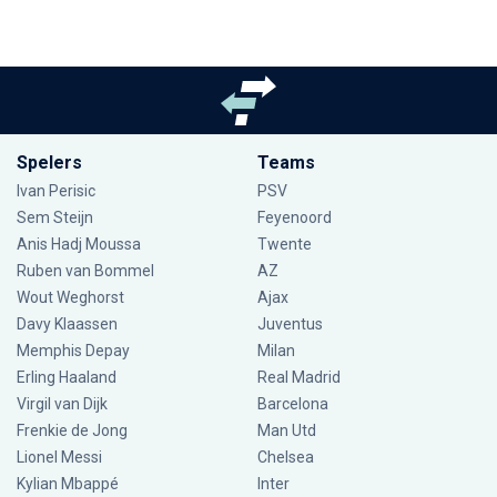
Spelers
Teams
Ivan Perisic
PSV
Sem Steijn
Feyenoord
Anis Hadj Moussa
Twente
Ruben van Bommel
AZ
Wout Weghorst
Ajax
Davy Klaassen
Juventus
Memphis Depay
Milan
Erling Haaland
Real Madrid
Virgil van Dijk
Barcelona
Frenkie de Jong
Man Utd
Lionel Messi
Chelsea
Kylian Mbappé
Inter