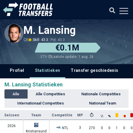
M. Lansing
GK
Skill: 43.3
Pot: 43.3
€0.1M
Laatste update: 1 aug. 26
ETV
Profiel
Statistieken
Transfer geschiedenis
V
M. Lansing Statistieken
Alle
Alle Competities
Nationale Competities
Internationaal Competities
Nationaal Team
Seizoen
Team
Competitie
MP
2026
3
NTL
270
0
0
1
0
0
Kristiansund