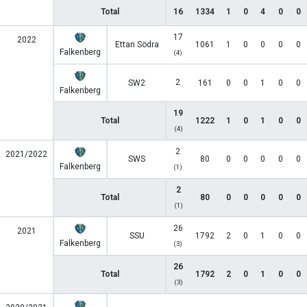
Total
16
1334
1
0
4
0
0
17
2022
Ettan Södra
1061
1
0
0
0
0
Falkenberg
(4)
2
SW2
161
0
0
1
0
0
Falkenberg
19
Total
1222
1
0
1
0
0
(4)
2
2021/2022
SWS
80
0
0
0
0
0
Falkenberg
(1)
2
Total
80
0
0
0
0
0
(1)
26
2021
SSU
1792
2
0
1
0
0
Falkenberg
(3)
26
Total
1792
2
0
1
0
0
(3)