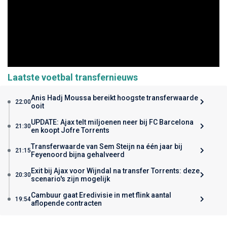
Laatste voetbal transfernieuws
Anis Hadj Moussa bereikt hoogste transferwaarde
22:00
ooit
UPDATE: Ajax telt miljoenen neer bij FC Barcelona
21:30
en koopt Jofre Torrents
Transferwaarde van Sem Steijn na één jaar bij
21:15
Feyenoord bijna gehalveerd
Exit bij Ajax voor Wijndal na transfer Torrents: deze
20:30
scenario's zijn mogelijk
Cambuur gaat Eredivisie in met flink aantal
19:54
aflopende contracten