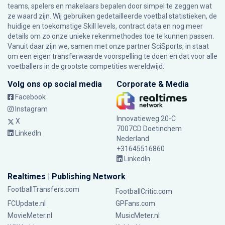
teams, spelers en makelaars bepalen door simpel te zeggen wat
ze waard zijn. Wij gebruiken gedetailleerde voetbal statistieken, de
huidige en toekomstige Skill levels, contract data en nog meer
details om zo onze unieke rekenmethodes toe te kunnen passen.
Vanuit daar zijn we, samen met onze partner SciSports, in staat
om een eigen transferwaarde voorspelling te doen en dat voor alle
voetballers in de grootste competities wereldwijd.
Volg ons op social media
Corporate & Media
Facebook
Instagram
Innovatieweg 20-C
X
7007CD Doetinchem
LinkedIn
Nederland
+31645516860
LinkedIn
Realtimes | Publishing Network
FootballTransfers.com
FootballCritic.com
FCUpdate.nl
GPFans.com
MovieMeter.nl
MusicMeter.nl