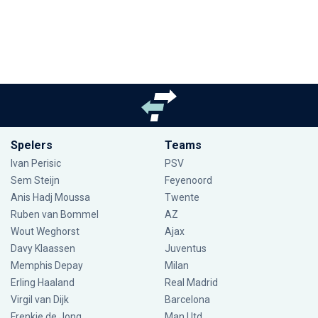
Spelers
Teams
Ivan Perisic
PSV
Sem Steijn
Feyenoord
Anis Hadj Moussa
Twente
Ruben van Bommel
AZ
Wout Weghorst
Ajax
Davy Klaassen
Juventus
Memphis Depay
Milan
Erling Haaland
Real Madrid
Virgil van Dijk
Barcelona
Frenkie de Jong
Man Utd