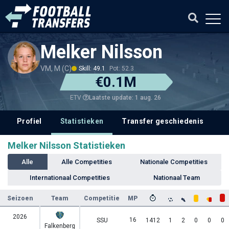
Melker Nilsson
VM, M (C)
Skill: 49.1
Pot: 52.3
€0.1M
Laatste update: 1 aug. 26
ETV
Profiel
Statistieken
Transfer geschiedenis
V
Melker Nilsson Statistieken
Alle
Alle Competities
Nationale Competities
Internationaal Competities
Nationaal Team
Seizoen
Team
Competitie
MP
2026
16
SSU
1412
1
2
0
0
0
Falkenberg