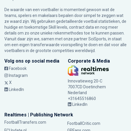
De waarde van een voetballer is momenteel gewoon wat de
teams, spelers en makelaars bepalen door simpel te zeggen wat
ze waard zijn. Wij gebruiken gedetailleerde voetbal statistieken, de
huidige en toekomstige Skill levels, contract data en nog meer
details om zo onze unieke rekenmethodes toe te kunnen passen.
Vanuit daar zijn we, samen met onze partner SciSports, in staat
om een eigen transferwaarde voorspelling te doen en dat voor alle
voetballers in de grootste competities wereldwijd.
Volg ons op social media
Corporate & Media
Facebook
Instagram
Innovatieweg 20-C
X
7007CD Doetinchem
LinkedIn
Nederland
+31645516860
LinkedIn
Realtimes | Publishing Network
FootballTransfers.com
FootballCritic.com
FCUpdate.nl
GPFans.com