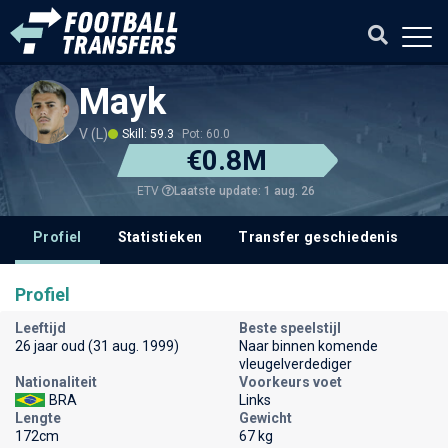
Mayk
V (L)
Skill: 59.3
Pot: 60.0
€0.8M
Laatste update: 1 aug. 26
ETV
Profiel
Statistieken
Transfer geschiedenis
V
Profiel
Leeftijd
Beste speelstijl
26 jaar oud (31 aug. 1999)
Naar binnen komende
vleugelverdediger
Nationaliteit
Voorkeurs voet
BRA
Links
Lengte
Gewicht
172cm
67 kg