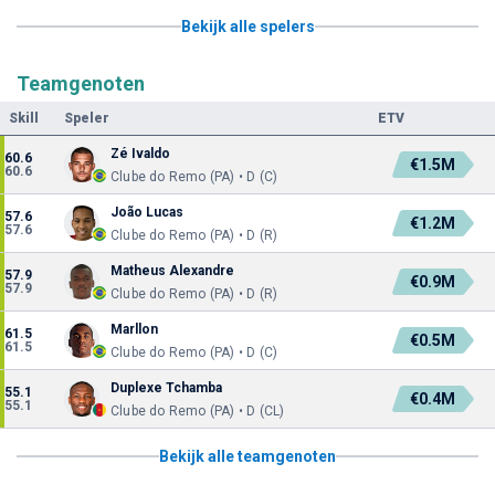
Bekijk alle spelers
Teamgenoten
Skill
Speler
ETV
Zé Ivaldo
60.6
€1.5M
60.6
Clube do Remo (PA) • D (C)
João Lucas
57.6
€1.2M
57.6
Clube do Remo (PA) • D (R)
Matheus Alexandre
57.9
€0.9M
57.9
Clube do Remo (PA) • D (R)
Marllon
61.5
€0.5M
61.5
Clube do Remo (PA) • D (C)
Duplexe Tchamba
55.1
€0.4M
55.1
Clube do Remo (PA) • D (CL)
Bekijk alle teamgenoten