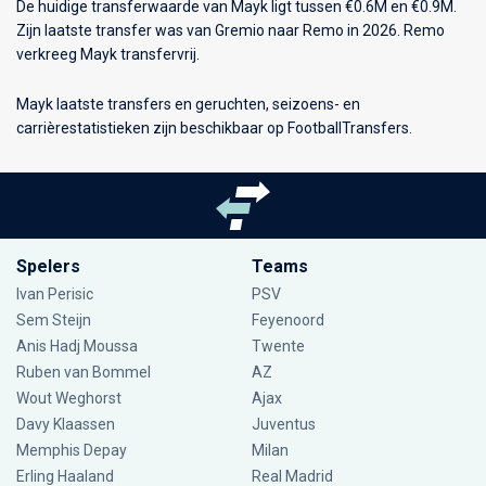
De huidige transferwaarde van Mayk ligt tussen €0.6M en €0.9M.
Zijn laatste transfer was van Gremio naar Remo in 2026. Remo
verkreeg Mayk transfervrij.
Mayk laatste transfers en geruchten, seizoens- en
carrièrestatistieken zijn beschikbaar op FootballTransfers.
Spelers
Teams
Ivan Perisic
PSV
Sem Steijn
Feyenoord
Anis Hadj Moussa
Twente
Ruben van Bommel
AZ
Wout Weghorst
Ajax
Davy Klaassen
Juventus
Memphis Depay
Milan
Erling Haaland
Real Madrid