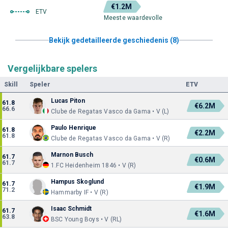
€1.2M
ETV
Meeste waardevolle
Bekijk gedetailleerde geschiedenis (8)
Vergelijkbare spelers
Skill
Speler
ETV
Lucas Piton
61.8
€6.2M
66.6
Clube de Regatas Vasco da Gama • V (L)
Paulo Henrique
61.8
€2.2M
61.8
Clube de Regatas Vasco da Gama • V (R)
Marnon Busch
61.7
€0.6M
61.7
1.FC Heidenheim 1846 • V (R)
Hampus Skoglund
61.7
€1.9M
71.2
Hammarby IF • V (R)
Isaac Schmidt
61.7
€1.6M
63.8
BSC Young Boys • V (RL)