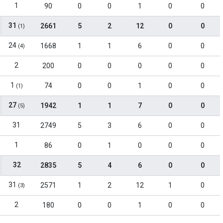
1
90
0
0
1
0
0
31
2661
5
2
12
0
0
(1)
24
1668
1
1
6
0
0
(4)
2
200
0
0
0
0
0
1
74
0
0
1
0
0
(1)
27
1942
1
1
7
0
0
(5)
31
2749
5
3
6
0
0
1
86
0
1
0
0
0
32
2835
5
4
6
0
0
31
2571
1
2
12
1
0
(3)
2
180
0
0
1
0
0