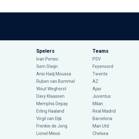
Spelers
Teams
Ivan Perisic
PSV
Sem Steijn
Feyenoord
Anis Hadj Moussa
Twente
Ruben van Bommel
AZ
Wout Weghorst
Ajax
Davy Klaassen
Juventus
Memphis Depay
Milan
Erling Haaland
Real Madrid
Virgil van Dijk
Barcelona
Frenkie de Jong
Man Utd
Lionel Messi
Chelsea