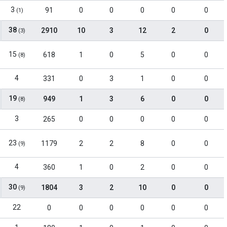
3
91
0
0
0
0
0
(1)
38
2910
10
3
12
2
0
(3)
15
618
1
0
5
0
0
(8)
4
331
0
3
1
0
0
19
949
1
3
6
0
0
(8)
3
265
0
0
0
0
0
23
1179
2
2
8
0
0
(9)
4
360
1
0
2
0
0
30
1804
3
2
10
0
0
(9)
22
0
0
0
0
0
0