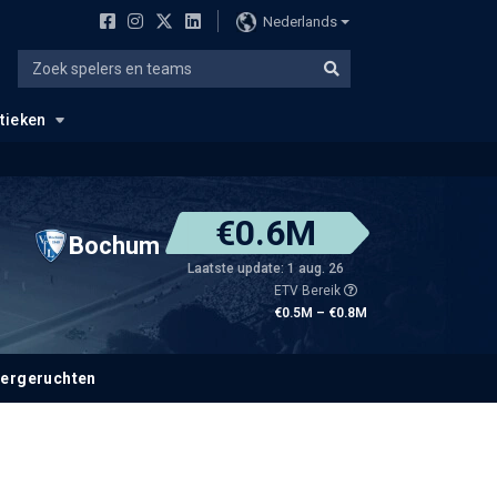
Nederlands
stieken
€0.6M
Bochum
Laatste update: 1 aug. 26
ETV Bereik
€0.5M – €0.8M
fergeruchten