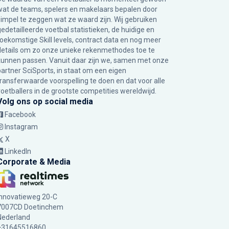
wat de teams, spelers en makelaars bepalen door
simpel te zeggen wat ze waard zijn. Wij gebruiken
gedetailleerde voetbal statistieken, de huidige en
toekomstige Skill levels, contract data en nog meer
details om zo onze unieke rekenmethodes toe te
kunnen passen. Vanuit daar zijn we, samen met onze
partner SciSports, in staat om een eigen
transferwaarde voorspelling te doen en dat voor alle
voetballers in de grootste competities wereldwijd.
Volg ons op social media
Facebook
Instagram
X
LinkedIn
Corporate & Media
Innovatieweg 20-C
7007CD Doetinchem
Nederland
+31645516860