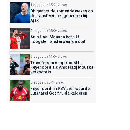
1 augustus
15K+ views
Dit gaat er de komende weken op
de transfermarkt gebeuren bij
Ajax
5 augustus
13K+ views
Anis Hadj Moussa bereikt
hoogste transferwaarde ooit
6 augustus
11K+ views
Transferstorm op komst bij
Feyenoord als Anis Hadj Moussa
verkocht is
6 augustus
7K+ views
Feyenoord en PSV zien waarde
Lutsharel Geertruida kelderen