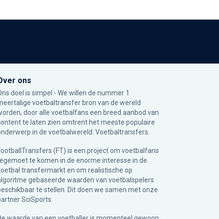
Over ons
Ons doel is simpel - We willen de nummer 1
meertalige voetbaltransfer bron van de wereld
worden, door alle voetbalfans een breed aanbod van
content te laten zien omtrent het meeste populaire
onderwerp in de voetbalwereld: Voetbaltransfers.
FootballTransfers (FT) is een project om voetbalfans
tegemoet te komen in de enorme interesse in de
voetbal transfermarkt en om realistische op
algoritme gebaseerde waarden van voetbalspelers
beschikbaar te stellen. Dit doen we samen met onze
partner
SciSports
.
De waarde van een voetballer is momenteel gewoon