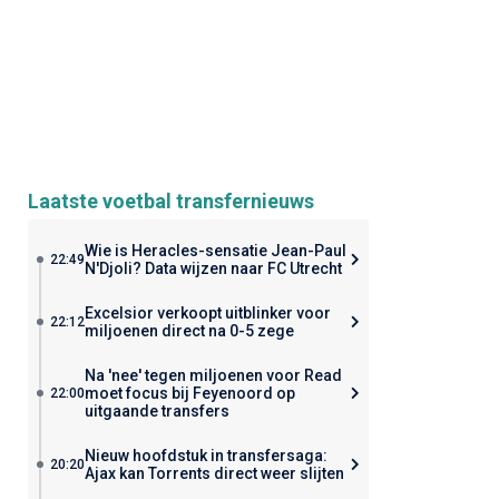
Laatste voetbal transfernieuws
Wie is Heracles-sensatie Jean-Paul
22:49
N'Djoli? Data wijzen naar FC Utrecht
Excelsior verkoopt uitblinker voor
22:12
miljoenen direct na 0-5 zege
Na 'nee' tegen miljoenen voor Read
moet focus bij Feyenoord op
22:00
uitgaande transfers
Nieuw hoofdstuk in transfersaga:
20:20
Ajax kan Torrents direct weer slijten