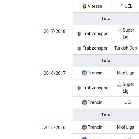
Vitesse
UEL
Total
Süper
2017/2018
Trabzonspor
Lig
Trabzonspor
Turkish Cup
Total
Trencin
Niké Liga
2016/2017
Süper
Trabzonspor
Lig
Trencin
UCL
Total
Trencin
Niké Liga
2015/2016