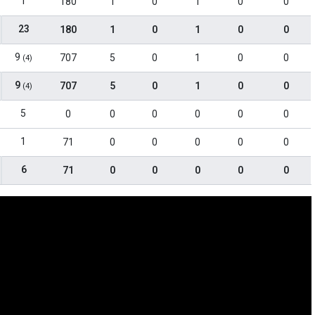
1
180
1
0
1
0
0
23
180
1
0
1
0
0
9
707
5
0
1
0
0
(4)
9
707
5
0
1
0
0
(4)
5
0
0
0
0
0
0
1
71
0
0
0
0
0
6
71
0
0
0
0
0