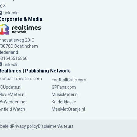
X
LinkedIn
Corporate & Media
Innovatieweg 20-C
7007CD Doetinchem
Nederland
+31645516860
LinkedIn
Realtimes | Publishing Network
FootballTransfers.com
FootballCritic.com
FCUpdate.nl
GPFans.com
MovieMeter.nl
MusicMeter.nl
WijWedden.net
Kelderklasse
Anfield Watch
MeeMetOranje.nl
ebeleid
Privacy policy
Disclaimer
Auteurs