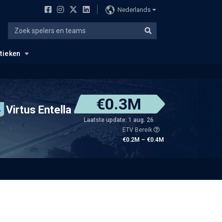
Nederlands
stieken
€0.3M
Virtus Entella
Laatste update: 1 aug. 26
ETV Bereik
€0.2M – €0.4M