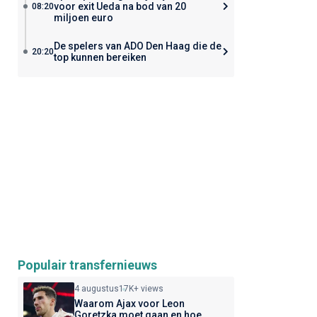
voor exit Ueda na bod van 20
08:20
miljoen euro
De spelers van ADO Den Haag die de
20:20
top kunnen bereiken
Populair transfernieuws
4 augustus
17K+ views
Waarom Ajax voor Leon
Goretzka moet gaan en hoe