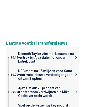
Laatste voetbal transfernieuws
Kenneth Taylor ziet marktwaarde na
vertrek bij Ajax dalen tot onder
10:45
kritiek punt
NEC moet na 15 miljoen voor Sano
voor voor nieuwe verdediger gaan:
10:00
dit zijn 3 opties
Ajax ziet dik 25 procent van
transfersom verdwijnen als Mika
09:00
Godts verkocht wordt
Spel op de wagen bij Feyenoord