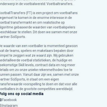
onderwerp in de voetbalwereld: Voetbaltransfers.
FootballTransfers (FT) is een project om voetbalfans
tegemoet te komen in de enorme interesse in de
voetbal transfermarkt en om realistische op
algoritme gebaseerde waarden van voetbalspelers
beschikbaar te stellen. Dit doen we samen met onze
partner
SciSports
.
De waarde van een voetballer is momenteel gewoon
wat de teams, spelers en makelaars bepalen door
simpel te zeggen wat ze waard zijn. Wij gebruiken
gedetailleerde voetbal statistieken, de huidige en
toekomstige Skill levels, contract data en nog meer
details om zo onze unieke rekenmethodes toe te
kunnen passen. Vanuit daar zijn we, samen met onze
partner SciSports, in staat om een eigen
transferwaarde voorspelling te doen en dat voor alle
voetballers in de grootste competities wereldwijd.
Volg ons op social media
Facebook
Instagram