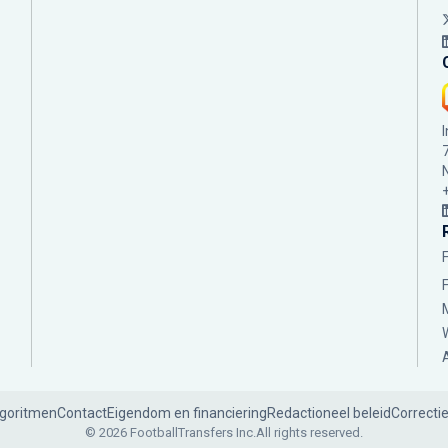
lgoritmen
Contact
Eigendom en financiering
Redactioneel beleid
Correcti
© 2026 FootballTransfers Inc.
All rights reserved.