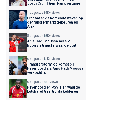
Jordi Cruijff hem kan overtuigen
1 augustus
15K+ views
Dit gaat er de komende weken op
de transfermarkt gebeuren bij
Ajax
5 augustus
13K+ views
Anis Hadj Moussa bereikt
hoogste transferwaarde ooit
6 augustus
11K+ views
Transferstorm op komst bij
Feyenoord als Anis Hadj Moussa
verkocht is
6 augustus
7K+ views
Feyenoord en PSV zien waarde
Lutsharel Geertruida kelderen