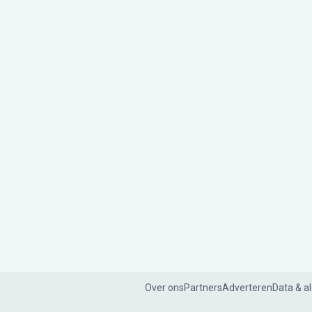
Over ons
Partners
Adverteren
Data & a