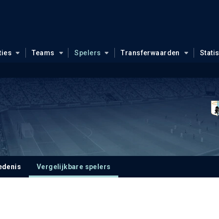
ties
Teams
Spelers
Transferwaarden
Stati
edenis
Vergelijkbare spelers