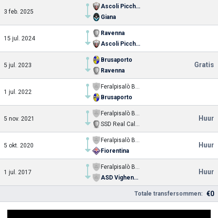
Ascoli Picchio
3 feb. 2025
Giana
Ravenna
15 jul. 2024
Ascoli Picchio
Brusaporto
Gratis
5 jul. 2023
Ravenna
Feralpisalò Berretti
1 jul. 2022
Brusaporto
Feralpisalò Berretti
Huur
5 nov. 2021
SSD Real Calepina FC 2020
Feralpisalò Berretti
Huur
5 okt. 2020
Fiorentina
Feralpisalò Berretti
Huur
1 jul. 2017
ASD Vighenzi Calcio
€0
Totale transfersommen: