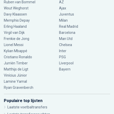
Ruben van Bommel
AZ
Wout Weghorst
Ajax
Davy Klaassen
Juventus
Memphis Depay
Milan
Erling Haaland
Real Madrid
Virgil van Dijk
Barcelona
Frenkie de Jong
Man Utd
Lionel Messi
Chelsea
Kylian Mbappé
Inter
Cristiano Ronaldo
PSG
Jurriën Timber
Liverpool
Matthijs de Ligt
Bayern
Vinícius Júnior
Lamine Yamal
Ryan Gravenberch
Populaire top lijsten
Laatste voetbaltransfers