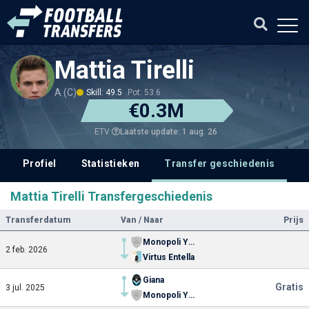
Mattia Tirelli
A (C)
Skill: 49.5
Pot: 53.6
€0.3M
Laatste update: 1 aug. 26
ETV
Profiel
Statistieken
Transfer geschiedenis
V
Mattia Tirelli Transfergeschiedenis
Transferdatum
Van / Naar
Prijs
Monopoli Youth
2 feb. 2026
Virtus Entella
Giana
Gratis
3 jul. 2025
Monopoli Youth