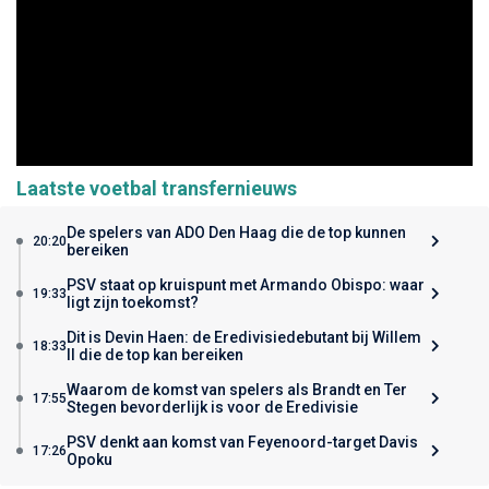
Laatste voetbal transfernieuws
De spelers van ADO Den Haag die de top kunnen
20:20
bereiken
PSV staat op kruispunt met Armando Obispo: waar
19:33
ligt zijn toekomst?
Dit is Devin Haen: de Eredivisiedebutant bij Willem
18:33
II die de top kan bereiken
Waarom de komst van spelers als Brandt en Ter
17:55
Stegen bevorderlijk is voor de Eredivisie
PSV denkt aan komst van Feyenoord-target Davis
17:26
Opoku