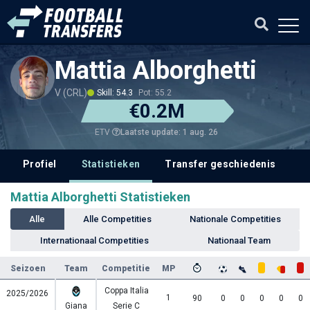
Mattia Alborghetti
V (CRL)
Skill: 54.3
Pot: 55.2
€0.2M
Laatste update: 1 aug. 26
ETV
Profiel
Statistieken
Transfer geschiedenis
V
Mattia Alborghetti Statistieken
Alle
Alle Competities
Nationale Competities
Internationaal Competities
Nationaal Team
Seizoen
Team
Competitie
MP
Coppa Italia
2025/2026
1
90
0
0
0
0
0
Giana
Serie C