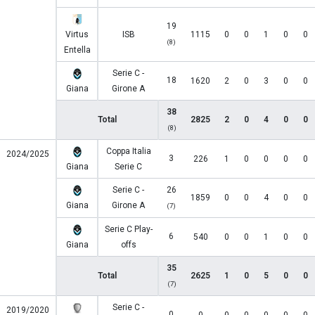
19
Virtus
ISB
1115
0
0
1
0
0
(8)
Entella
Serie C -
18
1620
2
0
3
0
0
Giana
Girone A
38
Total
2825
2
0
4
0
0
(8)
Coppa Italia
2024/2025
3
226
1
0
0
0
0
Giana
Serie C
Serie C -
26
1859
0
0
4
0
0
Giana
Girone A
(7)
Serie C Play-
6
540
0
0
1
0
0
Giana
offs
35
Total
2625
1
0
5
0
0
(7)
Serie C -
2019/2020
0