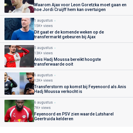
Waarom Ajax voor Leon Goretzka moet gaan en
hoe Jordi Cruijff hem kan overtuigen
1 augustus
15K+ views
Dit gaat er de komende weken op de
transfermarkt gebeuren bij Ajax
5 augustus
13K+ views
Anis Hadj Moussa bereikt hoogste
transferwaarde ooit
6 augustus
12K+ views
Transferstorm op komst bij Feyenoord als Anis
Hadj Moussa verkocht is
6 augustus
7K+ views
Feyenoord en PSV zien waarde Lutsharel
Geertruida kelderen