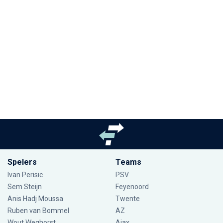
Spelers
Teams
Ivan Perisic
PSV
Sem Steijn
Feyenoord
Anis Hadj Moussa
Twente
Ruben van Bommel
AZ
Wout Weghorst
Ajax