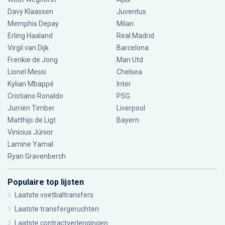
Davy Klaassen
Juventus
Memphis Depay
Milan
Erling Haaland
Real Madrid
Virgil van Dijk
Barcelona
Frenkie de Jong
Man Utd
Lionel Messi
Chelsea
Kylian Mbappé
Inter
Cristiano Ronaldo
PSG
Jurriën Timber
Liverpool
Matthijs de Ligt
Bayern
Vinícius Júnior
Lamine Yamal
Ryan Gravenberch
Populaire top lijsten
Laatste voetbaltransfers
Laatste transfergeruchten
Laatste contractverlengingen