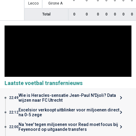
0
0
0
0
0
0
Lecco
Girone A
Total
0
0
0
0
0
0
0
Laatste voetbal transfernieuws
Wie is Heracles-sensatie Jean-Paul N'Djoli? Data
22:49
wijzen naar FC Utrecht
Excelsior verkoopt uitblinker voor miljoenen direct
22:12
na 0-5 zege
Na 'nee' tegen miljoenen voor Read moet focus bij
22:00
Feyenoord op uitgaande transfers